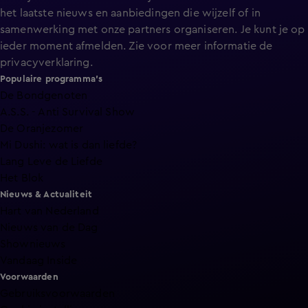
het laatste nieuws en aanbiedingen die wijzelf of in
samenwerking met onze partners organiseren. Je kunt je op
ieder moment afmelden. Zie voor meer informatie de
privacyverklaring
.
Populaire programma's
De Bondgenoten
A.S.S. - Anti Survival Show
De Oranjezomer
Mi Dushi: wat is dan liefde?
Lang Leve de Liefde
Het Blok
Nieuws & Actualiteit
Hart van Nederland
Nieuws van de Dag
Shownieuws
Vandaag Inside
Voorwaarden
Gebruiksvoorwaarden