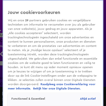
Jouw cookievoorkeuren
Wij en onze
29
partners gebruiken cookies en vergelijkbare
technieken om informatie te verzamelen over jou als gebruiker
van onze website(s), jouw gedrag en jouw apparaten. Als je
„Alle cookies accepteren” selecteert, worden
Uitzending Gemist
Populaire programma's
Zenders
Genres
trackingtechnologieën ingeschakeld om onze advertenties en
Clips
Films
Radio
Smart TV inlog
Shop
content te kunnen personaliseren, onze producten en diensten
te verbeteren en om de prestaties van advertenties en content
Volg KIJK
te meten. Als je „Huidige keuze opslaan” selecteert of je
toestemming intrekt, worden deze trackingtechnologieën
uitgeschakeld. We gebruiken dan enkel functionele en essentiële
Zoeken
cookies om de website goed te laten functioneren en veilig te
houden. Je kunt dit menu op ieder moment opnieuw openen
om je keuzes te wijzigen of om je toestemming in te trekken
door op de link Cookie-instellingen onder aan de webpagina te
Home
Uitzending Gemist
Programma's
De Bondgenoten
De
klikken. Je selecties zullen overal binnen onze Digitale Diensten
Oranjezomer
Livestreams
Shop
worden doorgevoerd.
Raadpleeg onze Cookieverklaring voor
meer informatie.
Bekijk hier onze Digitale Diensten.
Lingo
Altijd actief
Functioneel & Essentieel
Seizoen 4, aflevering 34
13 okt 2022, 19:58