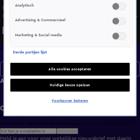
Analytisch
Bekijk aflevering 34 van Lingo uit seizoen 4 hier. Deze
aflevering is uitgezonden op 13 oktober, 19:58 uur bij NET5.
Advertising & Commercieel
Lingo is een Amusement programma en is geschikt voor
alle leeftijden
Marketing & Social media
Afleveringen
Derde partijen lijst
Seizoen 4
Alle cookies accepteren
Afleveringen
Huidige keuze opslaan
Voorkeuren beheren
Ontvang de KIJK-nieuwsbrief
Meld je aan voor de nieuwsbrief en blijf op de hoogte van
het laatste nieuws over de programma’s en series op KIJK.
Aanmelden
Meld je aan voor onze wekelijkse nieuwsbrief met daarin