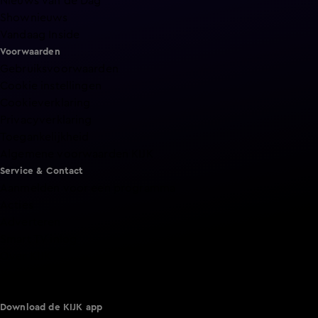
Nieuws van de Dag
Shownieuws
Vandaag Inside
Voorwaarden
Gebruiksvoorwaarden
Cookie instellingen
Cookieverklaring
Privacyverklaring
Toegankelijkheid
Algemene voorwaarden KIJK
Service & Contact
Aanmelden voor een programma
Acties
Adverteren
Smart TV inlog
Over KIJK
Vacatures
Klantenservice
Download de KIJK app