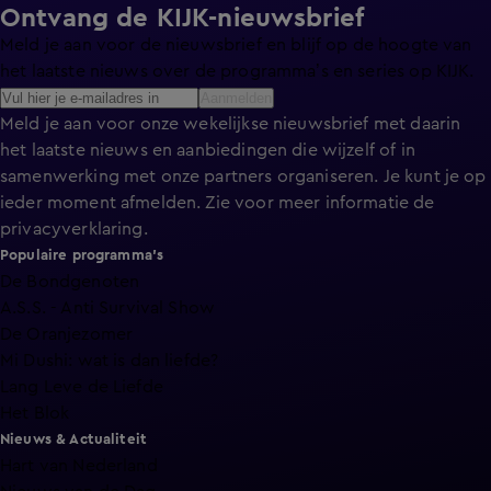
Ontvang de KIJK-nieuwsbrief
Meld je aan voor de nieuwsbrief en blijf op de hoogte van
het laatste nieuws over de programma’s en series op KIJK.
Aanmelden
Meld je aan voor onze wekelijkse nieuwsbrief met daarin
het laatste nieuws en aanbiedingen die wijzelf of in
samenwerking met onze partners organiseren. Je kunt je op
ieder moment afmelden. Zie voor meer informatie de
privacyverklaring
.
Populaire programma's
De Bondgenoten
A.S.S. - Anti Survival Show
De Oranjezomer
Mi Dushi: wat is dan liefde?
Lang Leve de Liefde
Het Blok
Nieuws & Actualiteit
Hart van Nederland