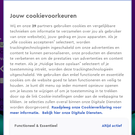
Jouw cookievoorkeuren
Wij en onze
29
partners gebruiken cookies en vergelijkbare
technieken om informatie te verzamelen over jou als gebruiker
van onze website(s), jouw gedrag en jouw apparaten. Als je
„Alle cookies accepteren” selecteert, worden
Uitzending Gemist
Populaire programma's
Zenders
Genres
trackingtechnologieën ingeschakeld om onze advertenties en
Clips
Films
Radio
Smart TV inlog
Shop
content te kunnen personaliseren, onze producten en diensten
te verbeteren en om de prestaties van advertenties en content
Volg KIJK
te meten. Als je „Huidige keuze opslaan” selecteert of je
toestemming intrekt, worden deze trackingtechnologieën
uitgeschakeld. We gebruiken dan enkel functionele en essentiële
Zoeken
cookies om de website goed te laten functioneren en veilig te
houden. Je kunt dit menu op ieder moment opnieuw openen
om je keuzes te wijzigen of om je toestemming in te trekken
door op de link Cookie-instellingen onder aan de webpagina te
Home
Uitzending Gemist
Programma's
De Bondgenoten
De
klikken. Je selecties zullen overal binnen onze Digitale Diensten
Oranjezomer
Livestreams
Shop
worden doorgevoerd.
Raadpleeg onze Cookieverklaring voor
meer informatie.
Bekijk hier onze Digitale Diensten.
Altijd actief
Functioneel & Essentieel