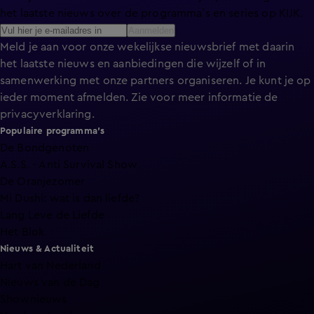
het laatste nieuws over de programma’s en series op KIJK.
Aanmelden
Meld je aan voor onze wekelijkse nieuwsbrief met daarin
het laatste nieuws en aanbiedingen die wijzelf of in
samenwerking met onze partners organiseren. Je kunt je op
ieder moment afmelden. Zie voor meer informatie de
privacyverklaring
.
Populaire programma's
De Bondgenoten
A.S.S. - Anti Survival Show
De Oranjezomer
Mi Dushi: wat is dan liefde?
Lang Leve de Liefde
Het Blok
Nieuws & Actualiteit
Hart van Nederland
Nieuws van de Dag
Shownieuws