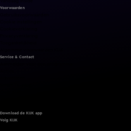
Vandaag Inside
Voorwaarden
Gebruiksvoorwaarden
Cookie instellingen
Cookieverklaring
Privacyverklaring
Toegankelijkheid
Algemene voorwaarden KIJK
Service & Contact
Aanmelden voor een programma
Acties
Adverteren
Smart TV inlog
Over KIJK
Vacatures
Klantenservice
Download de KIJK app
Volg KIJK
©
2026 Talpa Network. Alle rechten voorbehouden. Geen