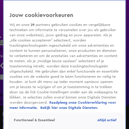
Jouw cookievoorkeuren
Wij en onze
29
partners gebruiken cookies en vergelijkbare
technieken om informatie te verzamelen over jou als gebruiker
van onze website(s), jouw gedrag en jouw apparaten. Als je
„Alle cookies accepteren” selecteert, worden
Uitzending Gemist
Populaire programma's
Zenders
Genres
trackingtechnologieën ingeschakeld om onze advertenties en
Clips
Films
Radio
Smart TV inlog
Shop
content te kunnen personaliseren, onze producten en diensten
te verbeteren en om de prestaties van advertenties en content
Volg KIJK
te meten. Als je „Huidige keuze opslaan” selecteert of je
toestemming intrekt, worden deze trackingtechnologieën
uitgeschakeld. We gebruiken dan enkel functionele en essentiële
Zoeken
cookies om de website goed te laten functioneren en veilig te
houden. Je kunt dit menu op ieder moment opnieuw openen
om je keuzes te wijzigen of om je toestemming in te trekken
door op de link Cookie-instellingen onder aan de webpagina te
Home
Uitzending Gemist
Programma's
De Bondgenoten
De
klikken. Je selecties zullen overal binnen onze Digitale Diensten
Oranjezomer
Livestreams
Shop
worden doorgevoerd.
Raadpleeg onze Cookieverklaring voor
meer informatie.
Bekijk hier onze Digitale Diensten.
Lifegoals
Altijd actief
Functioneel & Essentieel
Seizoen 2, aflevering 4
Do 26 feb, 15:00