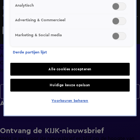
Analytisch
Mark Schaaf en Dylan Boet geven flink gas en bespreken
de prijzige en snelle auto’s van sporters. Van glimmende
Advertising & Commercieel
gouden wraps tot de heftige crashes aan toe.
Marketing & Social media
Overzicht
Derde partijen lijst
Afleveringen
Clips
Alle cookies accepteren
Info
Huidige keuze opslaan
Seizoen 2
Voorkeuren beheren
Afleveringen
Ontvang de KIJK-nieuwsbrief
Meld je aan voor de nieuwsbrief en blijf op de hoogte van