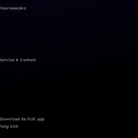
Vandaag Inside
Voorwaarden
Gebruiksvoorwaarden
Cookie instellingen
Cookieverklaring
Privacyverklaring
Toegankelijkheid
Algemene voorwaarden KIJK
Service & Contact
Aanmelden voor een programma
Acties
Adverteren
Smart TV inlog
Over KIJK
Vacatures
Klantenservice
Download de KIJK app
Volg KIJK
©
2026 Talpa Network. Alle rechten voorbehouden. Geen