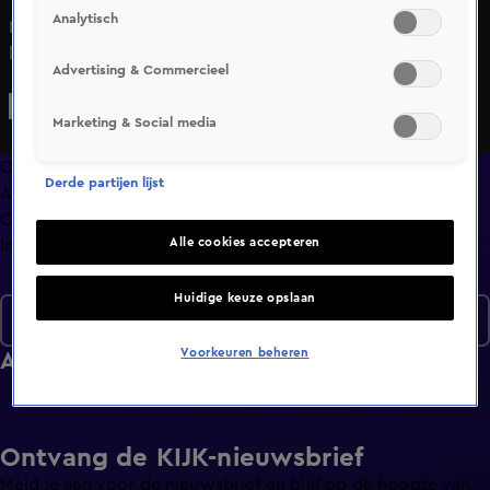
Analytisch
Mark Schaaf en Dylan Boet bespreken in Lifegoals deze
keer de wondere wereld van de sportfans. Waaronder
Advertising & Commercieel
enthousiaste Oranje supporters tijdens de Olympische
Winterspelen.
Marketing & Social media
Overzicht
Derde partijen lijst
Afleveringen
Clips
Alle cookies accepteren
Info
Huidige keuze opslaan
Seizoen 2
Voorkeuren beheren
Afleveringen
Ontvang de KIJK-nieuwsbrief
Meld je aan voor de nieuwsbrief en blijf op de hoogte van