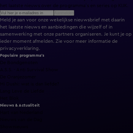
het laatste nieuws over de programma’s en series op KIJK.
Aanmelden
Meld je aan voor onze wekelijkse nieuwsbrief met daarin
het laatste nieuws en aanbiedingen die wijzelf of in
samenwerking met onze partners organiseren. Je kunt je op
ieder moment afmelden. Zie voor meer informatie de
privacyverklaring
.
Populaire programma's
De Bondgenoten
A.S.S. - Anti Survival Show
De Oranjezomer
Mi Dushi: wat is dan liefde?
Lang Leve de Liefde
Het Blok
Nieuws & Actualiteit
Hart van Nederland
Nieuws van de Dag
Shownieuws