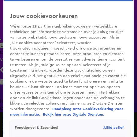
Jouw cookievoorkeuren
Wij en onze
29
partners gebruiken cookies en vergelijkbare
technieken om informatie te verzamelen over jou als gebruiker
van onze website(s), jouw gedrag en jouw apparaten. Als je
„Alle cookies accepteren” selecteert, worden
Uitzending Gemist
Populaire programma's
Zenders
Genres
trackingtechnologieën ingeschakeld om onze advertenties en
Clips
Films
Radio
Smart TV inlog
Shop
content te kunnen personaliseren, onze producten en diensten
te verbeteren en om de prestaties van advertenties en content
Volg KIJK
te meten. Als je „Huidige keuze opslaan” selecteert of je
toestemming intrekt, worden deze trackingtechnologieën
uitgeschakeld. We gebruiken dan enkel functionele en essentiële
Zoeken
cookies om de website goed te laten functioneren en veilig te
houden. Je kunt dit menu op ieder moment opnieuw openen
om je keuzes te wijzigen of om je toestemming in te trekken
door op de link Cookie-instellingen onder aan de webpagina te
Home
Uitzending Gemist
Programma's
De Bondgenoten
De
klikken. Je selecties zullen overal binnen onze Digitale Diensten
Oranjezomer
Livestreams
Shop
worden doorgevoerd.
Raadpleeg onze Cookieverklaring voor
meer informatie.
Bekijk hier onze Digitale Diensten.
Lifegoals
Altijd actief
Functioneel & Essentieel
Seizoen 2, aflevering 3
Do 19 feb, 15:00