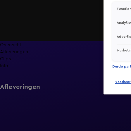
Function
Analytis
Adverti
Overzicht
Marketi
Afleveringen
Clips
Info
Derde parti
Voorkeur
Afleveringen