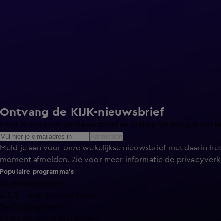
Ontvang de KIJK-nieuwsbrief
Meld je aan voor de nieuwsbrief en blijf op de hoogte van h
Aanmelden
Meld je aan voor onze wekelijkse nieuwsbrief met daarin het
moment afmelden. Zie voor meer informatie de
privacyverk
Populaire programma's
De Bondgenoten
A.S.S. - Anti Survival Show
De Oranjezomer
Mi Dushi: wat is dan liefde?