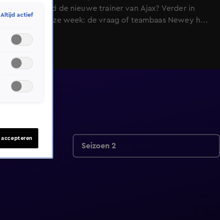
bijvoorbeeld de nieuwe trainer van Ajax? Verder in
Altijd actief
Lifegoals deze week: de vraag of teambaas Newey het
Formule 1 team van Aston Martin binnenkort moet
verlaten én een vooruitblik op Glory 106 en 107.
s accepteren
Seizoen 2