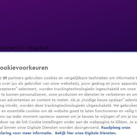
io
Smart TV inlog
Shop
ookievoorkeuren
ze
29
partners gebruiken cookies en vergelijkbare technieken om informatie 
 over jou als gebruiker van onze website(s), jouw gedrag en jouw apparaten.
ranjezomer
Livestreams
Shop
cepteren” selecteert, worden trackingtechnologieën ingeschakeld om onze 
 te kunnen personaliseren, onze producten en diensten te verbeteren en o
 van advertenties en content te meten. Als je „Huidige keuze opslaan” selecte
g intrekt, worden deze trackingtechnologieën uitgeschakeld. We gebruike
e en essentiële cookies om de website goed te laten functioneren en veilig 
enu op ieder moment opnieuw openen om je keuzes te wijzigen of om je t
 door op de link Cookie-instellingen onder aan de webpagina te klikken. Je s
ral binnen onze Digitale Diensten worden doorgevoerd.
Raadpleeg onze
laring voor meer informatie.
Bekijk hier onze Digitale Diensten.