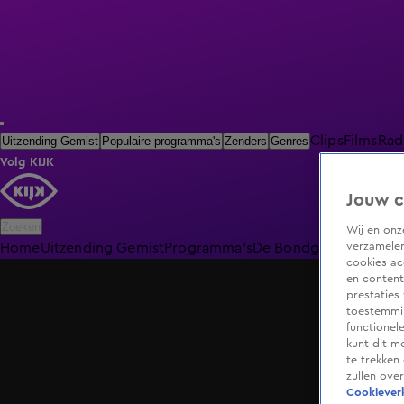
Clips
Films
Rad
Uitzending Gemist
Populaire programma's
Zenders
Genres
Volg KIJK
Jouw c
Zoeken
Wij en on
verzamelen
Home
Uitzending Gemist
Programma's
De Bondgenoten
De O
cookies ac
en content
prestaties
toestemmin
functionel
kunt dit m
te trekken
zullen ove
Cookieverk