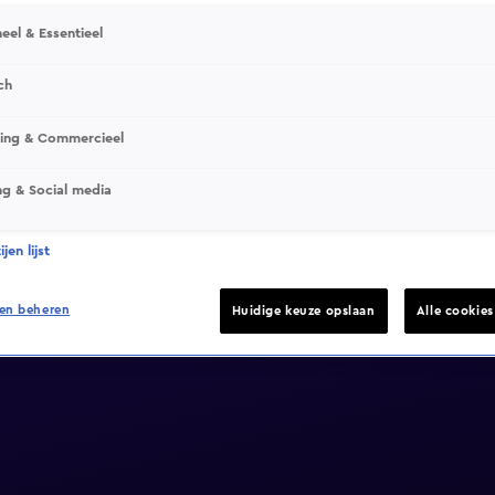
eel & Essentieel
ch
sing & Commercieel
ng & Social media
jen lijst
en beheren
Huidige keuze opslaan
Alle cookie