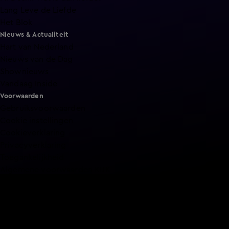
Lang Leve de Liefde
Het Blok
Nieuws & Actualiteit
Hart van Nederland
Nieuws van de Dag
Shownieuws
Vandaag Inside
Voorwaarden
Gebruiksvoorwaarden
Cookie instellingen
Cookieverklaring
Privacyverklaring
Toegankelijkheid
Algemene voorwaarden KIJK
Service & Contact
Aanmelden voor een programma
Acties
Adverteren