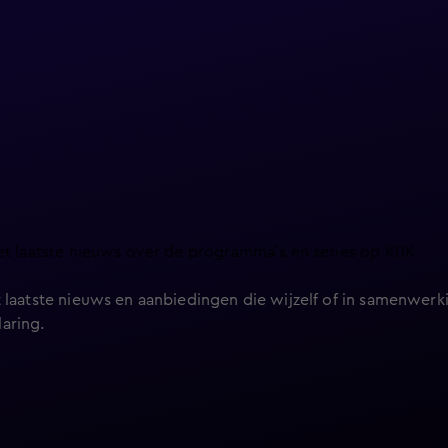
et laatste nieuws over de programma’s en series op KIJK.
 laatste nieuws en aanbiedingen die wijzelf of in samenwerki
laring
.