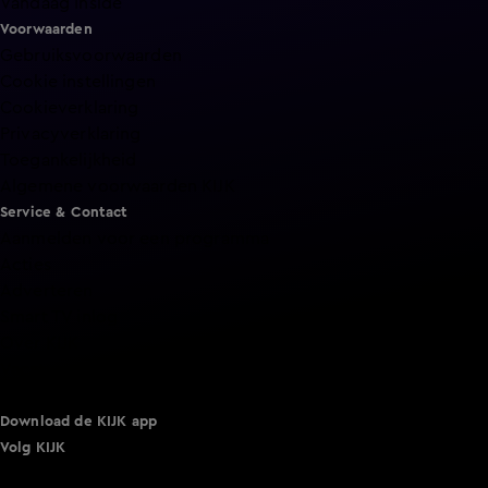
Vandaag Inside
Voorwaarden
Gebruiksvoorwaarden
Cookie instellingen
Cookieverklaring
Privacyverklaring
Toegankelijkheid
Algemene voorwaarden KIJK
Service & Contact
Aanmelden voor een programma
Acties
Adverteren
Smart TV inlog
Over KIJK
Vacatures
Klantenservice
Download de KIJK app
Volg KIJK
©
2026 Talpa Network. Alle rechten voorbehouden. Geen