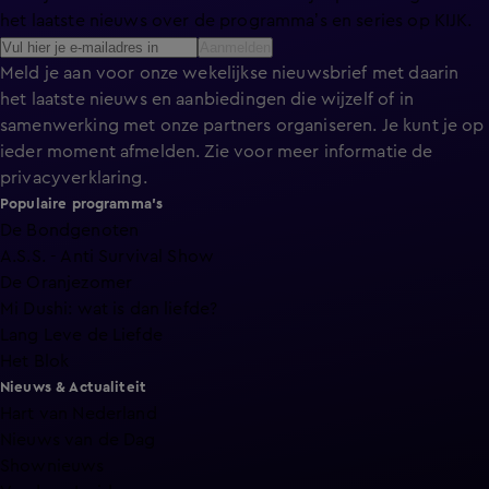
het laatste nieuws over de programma’s en series op KIJK.
Aanmelden
Meld je aan voor onze wekelijkse nieuwsbrief met daarin
het laatste nieuws en aanbiedingen die wijzelf of in
samenwerking met onze partners organiseren. Je kunt je op
ieder moment afmelden. Zie voor meer informatie de
privacyverklaring
.
Populaire programma's
De Bondgenoten
A.S.S. - Anti Survival Show
De Oranjezomer
Mi Dushi: wat is dan liefde?
Lang Leve de Liefde
Het Blok
Nieuws & Actualiteit
Hart van Nederland
Nieuws van de Dag
Shownieuws