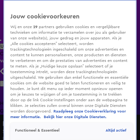
Jouw cookievoorkeuren
Wij en onze
29
partners gebruiken cookies en vergelijkbare
technieken om informatie te verzamelen over jou als gebruiker
van onze website(s), jouw gedrag en jouw apparaten. Als je
„Alle cookies accepteren” selecteert, worden
Uitzending Gemist
Populaire programma's
Zenders
Genres
trackingtechnologieën ingeschakeld om onze advertenties en
Clips
Films
Radio
Smart TV inlog
Shop
content te kunnen personaliseren, onze producten en diensten
te verbeteren en om de prestaties van advertenties en content
Volg KIJK
te meten. Als je „Huidige keuze opslaan” selecteert of je
toestemming intrekt, worden deze trackingtechnologieën
uitgeschakeld. We gebruiken dan enkel functionele en essentiële
Zoeken
cookies om de website goed te laten functioneren en veilig te
houden. Je kunt dit menu op ieder moment opnieuw openen
om je keuzes te wijzigen of om je toestemming in te trekken
door op de link Cookie-instellingen onder aan de webpagina te
Home
Uitzending Gemist
Programma's
De Bondgenoten
De
klikken. Je selecties zullen overal binnen onze Digitale Diensten
Oranjezomer
Livestreams
Shop
worden doorgevoerd.
Raadpleeg onze Cookieverklaring voor
meer informatie.
Bekijk hier onze Digitale Diensten.
Lifegoals
Altijd actief
Functioneel & Essentieel
Seizoen 2, aflevering 1
Do 5 feb, 15:00