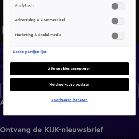
Analytisch
Mark Schaaf en Dylan Boet zijn terug en beginnen aan
Lifegoals seizoen 2. Deze week duiken ze in live
Advertising & Commercieel
sportevenementen zoals GLORY 105 en de Olympische
Winterspelen.
Marketing & Social media
Overzicht
Derde partijen lijst
Afleveringen
Clips
Alle cookies accepteren
Info
Huidige keuze opslaan
Seizoen 2
Voorkeuren beheren
Afleveringen
Ontvang de KIJK-nieuwsbrief
Meld je aan voor de nieuwsbrief en blijf op de hoogte van