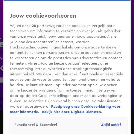
Jouw cookievoorkeuren
Wij en onze
28
partners gebruiken cookies en vergelijkbare
technieken om informatie te verzamelen over jou als gebruiker
van onze website(s), jouw gedrag en jouw apparaten. Als je
„Alle cookies accepteren” selecteert, worden
Uitzending Gemist
Populaire programma's
Zenders
Genres
trackingtechnologieën ingeschakeld om onze advertenties en
Clips
Films
Radio
Smart TV inlog
Shop
content te kunnen personaliseren, onze producten en diensten
te verbeteren en om de prestaties van advertenties en content
Volg KIJK
te meten. Als je „Huidige keuze opslaan” selecteert of je
toestemming intrekt, worden deze trackingtechnologieën
uitgeschakeld. We gebruiken dan enkel functionele en essentiële
Zoeken
cookies om de website goed te laten functioneren en veilig te
houden. Je kunt dit menu op ieder moment opnieuw openen
om je keuzes te wijzigen of om je toestemming in te trekken
door op de link Cookie-instellingen onder aan de webpagina te
Home
Uitzending Gemist
Programma's
De Bondgenoten
De
klikken. Je selecties zullen overal binnen onze Digitale Diensten
Oranjezomer
Livestreams
Shop
worden doorgevoerd.
Raadpleeg onze Cookieverklaring voor
meer informatie.
Bekijk hier onze Digitale Diensten.
Liefde voor Paarden
Altijd actief
Functioneel & Essentieel
Seizoen 1, aflevering 1
7 nov 2021, 12:30