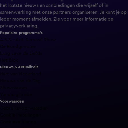
het laatste nieuws en aanbiedingen die wijzelf of in
samenwerking met onze partners organiseren. Je kunt je op
ieder moment afmelden. Zie voor meer informatie de
privacyverklaring
.
Populaire programma's
A.S.S. - Anti Survival Show
De Bondgenoten
Lang Leve de Liefde
Het Blok
Nieuws & Actualiteit
Hart van Nederland
Nieuws van de Dag
Shownieuws
Vandaag Inside
Voorwaarden
Gebruiksvoorwaarden
Cookie instellingen
Cookieverklaring