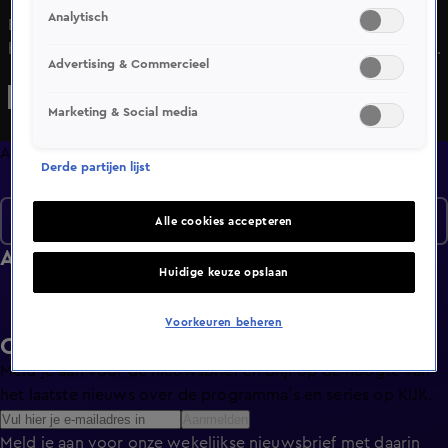
Analytisch
Bekijk aflevering 1 van Liefde voor Paarden uit seizoen 1
hier. Deze aflevering is uitgezonden op 7 november, 12:30
Advertising & Commercieel
uur bij SBS6. Liefde voor Paarden is een Lifestyle
programma en is geschikt voor alle leeftijden
Marketing & Social media
Afleveringen
Derde partijen lijst
Seizoen 1
Alle cookies accepteren
Afleveringen
Huidige keuze opslaan
Voorkeuren beheren
Ontvang de KIJK-nieuwsbrief
Meld je aan voor de nieuwsbrief en blijf op de hoogte van
het laatste nieuws over de programma’s en series op KIJK.
Aanmelden
Meld je aan voor onze wekelijkse nieuwsbrief met daarin