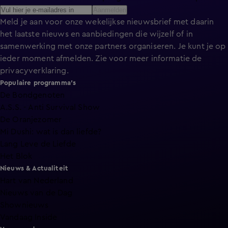
Aanmelden
Meld je aan voor onze wekelijkse nieuwsbrief met daarin
het laatste nieuws en aanbiedingen die wijzelf of in
samenwerking met onze partners organiseren. Je kunt je op
ieder moment afmelden. Zie voor meer informatie de
privacyverklaring
.
Populaire programma's
De Bondgenoten
A.S.S. - Anti Survival Show
De Oranjezomer
Mi Dushi: wat is dan liefde?
Lang Leve de Liefde
Het Blok
Nieuws & Actualiteit
Hart van Nederland
Nieuws van de Dag
Shownieuws
Vandaag Inside