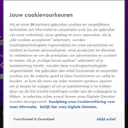
Jouw cookievoorkeuren
Wij en onze
29
partners gebruiken cookies en vergelijkbare
technieken om informatie te verzamelen over jou als gebruiker
van onze website(s), jouw gedrag en jouw apparaten. Als je
„Alle cookies accepteren” selecteert, worden
Uitzending Gemist
Populaire programma's
Zenders
Genres
trackingtechnologieën ingeschakeld om onze advertenties en
Clips
Films
Radio
Smart TV inlog
Shop
content te kunnen personaliseren, onze producten en diensten
te verbeteren en om de prestaties van advertenties en content
Volg KIJK
te meten. Als je „Huidige keuze opslaan” selecteert of je
toestemming intrekt, worden deze trackingtechnologieën
uitgeschakeld. We gebruiken dan enkel functionele en essentiële
Zoeken
cookies om de website goed te laten functioneren en veilig te
houden. Je kunt dit menu op ieder moment opnieuw openen
om je keuzes te wijzigen of om je toestemming in te trekken
door op de link Cookie-instellingen onder aan de webpagina te
Home
Uitzending Gemist
Programma's
De Bondgenoten
De
klikken. Je selecties zullen overal binnen onze Digitale Diensten
Oranjezomer
Livestreams
Shop
worden doorgevoerd.
Raadpleeg onze Cookieverklaring voor
meer informatie.
Bekijk hier onze Digitale Diensten.
Liedje op het Eerste Gezicht
Altijd actief
Functioneel & Essentieel
Seizoen 1, aflevering 7
17 dec 2022, 20:00