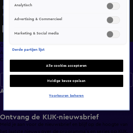
Analytisch
Bekijk aflevering 7 van Liedje op het Eerste Gezicht uit
seizoen 1 hier. Deze aflevering is uitgezonden op 17
Advertising & Commercieel
december, 20:00 uur bij SBS6. Liedje op het Eerste Gezicht
is een Amusement programma en is geschikt voor alle
Marketing & Social media
leeftijden
Overzicht
Derde partijen lijst
Afleveringen
Clips
Alle cookies accepteren
Seizoen 1
Huidige keuze opslaan
Afleveringen
Voorkeuren beheren
Ontvang de KIJK-nieuwsbrief
Meld je aan voor de nieuwsbrief en blijf op de hoogte van
het laatste nieuws over de programma’s en series op KIJK.