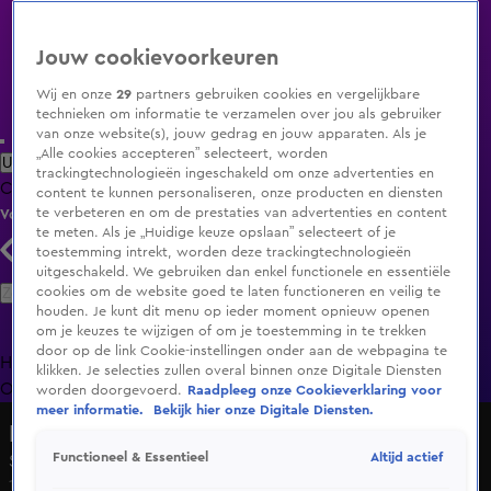
Jouw cookievoorkeuren
Wij en onze
29
partners gebruiken cookies en vergelijkbare
technieken om informatie te verzamelen over jou als gebruiker
van onze website(s), jouw gedrag en jouw apparaten. Als je
„Alle cookies accepteren” selecteert, worden
Uitzending Gemist
Populaire programma's
Zenders
Genres
trackingtechnologieën ingeschakeld om onze advertenties en
Clips
Films
Radio
Smart TV inlog
Shop
content te kunnen personaliseren, onze producten en diensten
te verbeteren en om de prestaties van advertenties en content
Volg KIJK
te meten. Als je „Huidige keuze opslaan” selecteert of je
toestemming intrekt, worden deze trackingtechnologieën
uitgeschakeld. We gebruiken dan enkel functionele en essentiële
Zoeken
cookies om de website goed te laten functioneren en veilig te
houden. Je kunt dit menu op ieder moment opnieuw openen
om je keuzes te wijzigen of om je toestemming in te trekken
door op de link Cookie-instellingen onder aan de webpagina te
Home
Uitzending Gemist
Programma's
De Bondgenoten
De
klikken. Je selecties zullen overal binnen onze Digitale Diensten
Oranjezomer
Livestreams
Shop
worden doorgevoerd.
Raadpleeg onze Cookieverklaring voor
meer informatie.
Bekijk hier onze Digitale Diensten.
Lettrix
Altijd actief
Functioneel & Essentieel
Seizoen 1, aflevering 52
13 sep 2023, 01:29