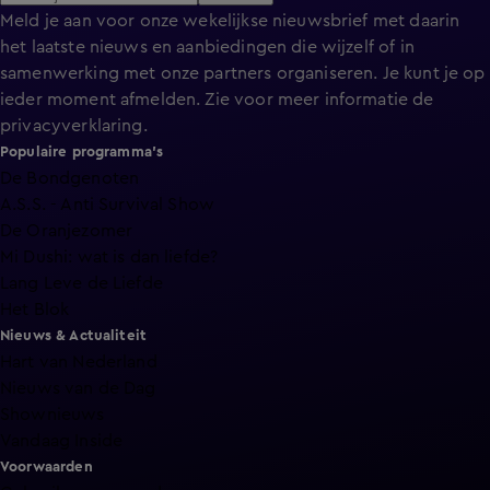
Meld je aan voor onze wekelijkse nieuwsbrief met daarin
het laatste nieuws en aanbiedingen die wijzelf of in
samenwerking met onze partners organiseren. Je kunt je op
ieder moment afmelden. Zie voor meer informatie de
privacyverklaring
.
Populaire programma's
De Bondgenoten
A.S.S. - Anti Survival Show
De Oranjezomer
Mi Dushi: wat is dan liefde?
Lang Leve de Liefde
Het Blok
Nieuws & Actualiteit
Hart van Nederland
Nieuws van de Dag
Shownieuws
Vandaag Inside
Voorwaarden