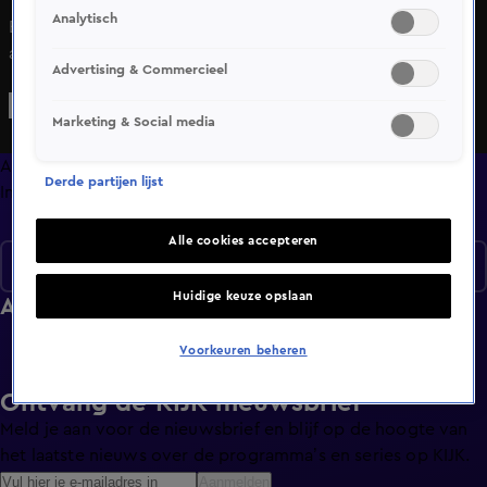
Analytisch
Bekijk aflevering 52 van Lettrix uit seizoen 1 hier. Deze
aflevering is uitgezonden op 13 september, 01:29 uur bij
Advertising & Commercieel
SBS6. Lettrix is een Amusement programma en is geschikt
voor alle leeftijden
Marketing & Social media
Afleveringen
Derde partijen lijst
Info
Alle cookies accepteren
Seizoen 1
Huidige keuze opslaan
Afleveringen
Voorkeuren beheren
Ontvang de KIJK-nieuwsbrief
Meld je aan voor de nieuwsbrief en blijf op de hoogte van
het laatste nieuws over de programma’s en series op KIJK.
Aanmelden