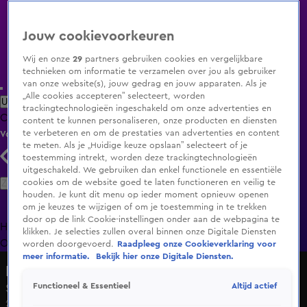
Jouw cookievoorkeuren
Wij en onze
29
partners gebruiken cookies en vergelijkbare
technieken om informatie te verzamelen over jou als gebruiker
van onze website(s), jouw gedrag en jouw apparaten. Als je
„Alle cookies accepteren” selecteert, worden
Uitzending Gemist
Populaire programma's
Zenders
Genres
trackingtechnologieën ingeschakeld om onze advertenties en
Clips
Films
Radio
Smart TV inlog
Shop
content te kunnen personaliseren, onze producten en diensten
te verbeteren en om de prestaties van advertenties en content
Volg KIJK
te meten. Als je „Huidige keuze opslaan” selecteert of je
toestemming intrekt, worden deze trackingtechnologieën
uitgeschakeld. We gebruiken dan enkel functionele en essentiële
Zoeken
cookies om de website goed te laten functioneren en veilig te
houden. Je kunt dit menu op ieder moment opnieuw openen
om je keuzes te wijzigen of om je toestemming in te trekken
door op de link Cookie-instellingen onder aan de webpagina te
Home
Uitzending Gemist
Programma's
De Bondgenoten
De
klikken. Je selecties zullen overal binnen onze Digitale Diensten
Oranjezomer
Livestreams
Shop
worden doorgevoerd.
Raadpleeg onze Cookieverklaring voor
meer informatie.
Bekijk hier onze Digitale Diensten.
Lettrix
Altijd actief
Functioneel & Essentieel
Seizoen 1, aflevering 59
22 sep 2023, 01:38