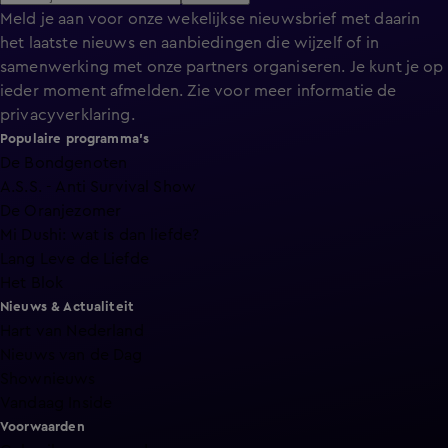
Meld je aan voor onze wekelijkse nieuwsbrief met daarin
het laatste nieuws en aanbiedingen die wijzelf of in
samenwerking met onze partners organiseren. Je kunt je op
ieder moment afmelden. Zie voor meer informatie de
privacyverklaring
.
Populaire programma's
De Bondgenoten
A.S.S. - Anti Survival Show
De Oranjezomer
Mi Dushi: wat is dan liefde?
Lang Leve de Liefde
Het Blok
Nieuws & Actualiteit
Hart van Nederland
Nieuws van de Dag
Shownieuws
Vandaag Inside
Voorwaarden