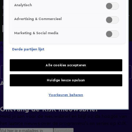
Analytisch
Bekijk aflevering 59 van Lettrix uit seizoen 1 hier. Deze
aflevering is uitgezonden op 22 september, 01:38 uur bij
Advertising & Commercieel
SBS6. Lettrix is een Amusement programma en is geschikt
voor alle leeftijden
Marketing & Social media
Afleveringen
Derde partijen lijst
Info
Alle cookies accepteren
Seizoen 1
Huidige keuze opslaan
Afleveringen
Voorkeuren beheren
Ontvang de KIJK-nieuwsbrief
Meld je aan voor de nieuwsbrief en blijf op de hoogte van
het laatste nieuws over de programma’s en series op KIJK.
Aanmelden