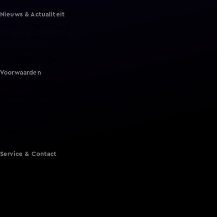
Het Blok
Nieuws & Actualiteit
Hart van Nederland
Nieuws van de Dag
Shownieuws
Vandaag Inside
Voorwaarden
Gebruiksvoorwaarden
Cookie instellingen
Cookieverklaring
Privacyverklaring
Toegankelijkheid
Algemene voorwaarden KIJK
Service & Contact
Aanmelden voor een programma
Acties
Adverteren
Smart TV inlog
Over KIJK