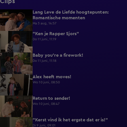
Clips
Lang Leve de Liefde hoogtepunten:
6:32
Romantische momenten
Ma 3 aug, 14:57
"Ken je Rapper Sjors"
0:49
Do 11 juni, 11:19
Baby you're a firework!
0:39
Do 11 juni, 11:18
Alex heeft moves!
0:43
Wo 10 juni, 08:50
Return to sender!
0:36
Wo 10 juni, 08:47
"Kerst vind ik het ergste dat er is!"
0:33
Di 9 juni, 09:01