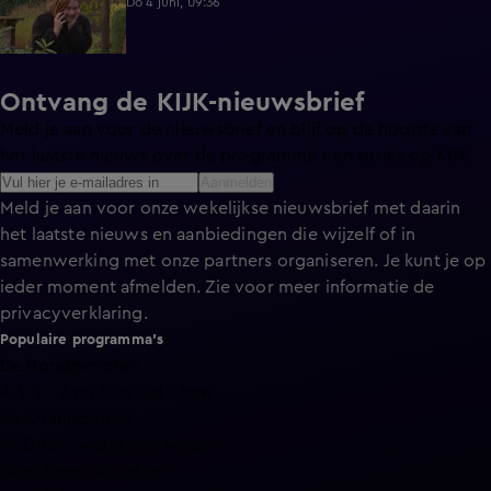
Do 4 juni, 09:36
Ontvang de KIJK-nieuwsbrief
Meld je aan voor de nieuwsbrief en blijf op de hoogte van
het laatste nieuws over de programma’s en series op KIJK.
Aanmelden
Meld je aan voor onze wekelijkse nieuwsbrief met daarin
het laatste nieuws en aanbiedingen die wijzelf of in
samenwerking met onze partners organiseren. Je kunt je op
ieder moment afmelden. Zie voor meer informatie de
privacyverklaring
.
Populaire programma's
De Bondgenoten
A.S.S. - Anti Survival Show
De Oranjezomer
Mi Dushi: wat is dan liefde?
Lang Leve de Liefde