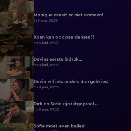
Monique draait er niet omheen!
0:29
Di 9 juni, 08:59
Koen kan ook paaldansen?!
0:38
Ma 8 juni, 09:39
Devins eerste indruk...
0:30
Ma 8 juni, 09:36
Devin wil iets anders dan gekkies!
0:25
Ma 8 juni, 09:25
Dirk en Sofie zijn uitgepraat...
0:26
Ma 8 juni, 09:22
Sofie moet even bellen!
1:13