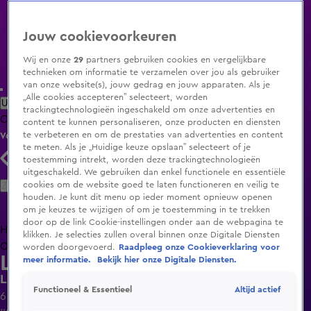
Jouw cookievoorkeuren
Wij en onze
29
partners gebruiken cookies en vergelijkbare
technieken om informatie te verzamelen over jou als gebruiker
van onze website(s), jouw gedrag en jouw apparaten. Als je
„Alle cookies accepteren” selecteert, worden
Uitzending Gemist
Populaire programma's
Zenders
Genres
trackingtechnologieën ingeschakeld om onze advertenties en
Clips
Films
Radio
Smart TV inlog
Shop
content te kunnen personaliseren, onze producten en diensten
te verbeteren en om de prestaties van advertenties en content
Volg KIJK
te meten. Als je „Huidige keuze opslaan” selecteert of je
toestemming intrekt, worden deze trackingtechnologieën
uitgeschakeld. We gebruiken dan enkel functionele en essentiële
Zoeken
cookies om de website goed te laten functioneren en veilig te
houden. Je kunt dit menu op ieder moment opnieuw openen
om je keuzes te wijzigen of om je toestemming in te trekken
door op de link Cookie-instellingen onder aan de webpagina te
Home
Uitzending Gemist
Programma's
De Bondgenoten
De
klikken. Je selecties zullen overal binnen onze Digitale Diensten
Oranjezomer
Livestreams
Shop
worden doorgevoerd.
Raadpleeg onze Cookieverklaring voor
Lang Leve de Liefde
meer informatie.
Bekijk hier onze Digitale Diensten.
Limuel is veeleisend!
Altijd actief
Functioneel & Essentieel
6 dec 2024, 18:55