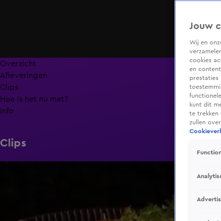
Jouw c
Wij en on
verzamelen
cookies ac
Overzicht
en content
Afleveringen
prestaties
Clips
toestemmin
functionel
Hoe is het nu met?
kunt dit m
Info
te trekken
zullen ove
Cookieverk
Clips
Function
6:32
Analytis
Adverti