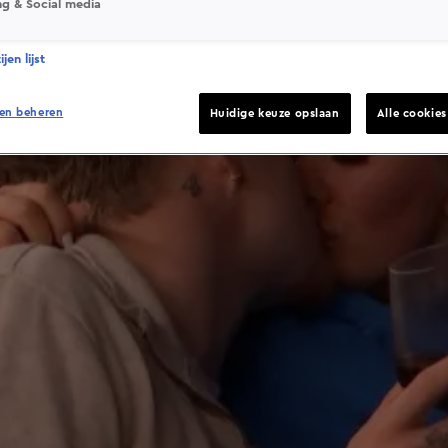
ng & Social media
jen lijst
en beheren
Huidige keuze opslaan
Alle cookie