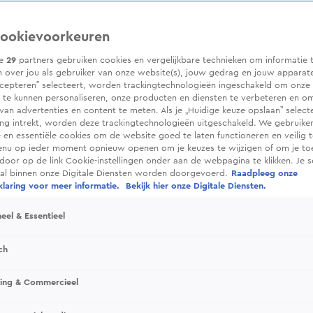
ookievoorkeuren
ze
29
partners gebruiken cookies en vergelijkbare technieken om informatie 
 over jou als gebruiker van onze website(s), jouw gedrag en jouw apparaten.
cepteren” selecteert, worden trackingtechnologieën ingeschakeld om onze 
 te kunnen personaliseren, onze producten en diensten te verbeteren en o
 van advertenties en content te meten. Als je „Huidige keuze opslaan” selecte
g intrekt, worden deze trackingtechnologieën uitgeschakeld. We gebruike
e en essentiële cookies om de website goed te laten functioneren en veilig 
enu op ieder moment opnieuw openen om je keuzes te wijzigen of om je t
 door op de link Cookie-instellingen onder aan de webpagina te klikken. Je s
ral binnen onze Digitale Diensten worden doorgevoerd.
Raadpleeg onze
laring voor meer informatie.
Bekijk hier onze Digitale Diensten.
eel & Essentieel
ch
sing & Commercieel