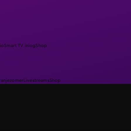
io
Smart TV inlog
Shop
ranjezomer
Livestreams
Shop