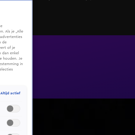
wel!
te
 Als je „Alle
advertenties
m de
ert of je
n dan enkel
te houden. Je
oestemming in
electies
Altijd actief