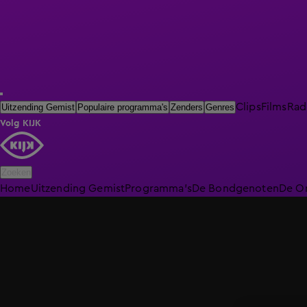
Clips
Films
Rad
Uitzending Gemist
Populaire programma's
Zenders
Genres
Volg KIJK
Zoeken
Home
Uitzending Gemist
Programma's
De Bondgenoten
De O