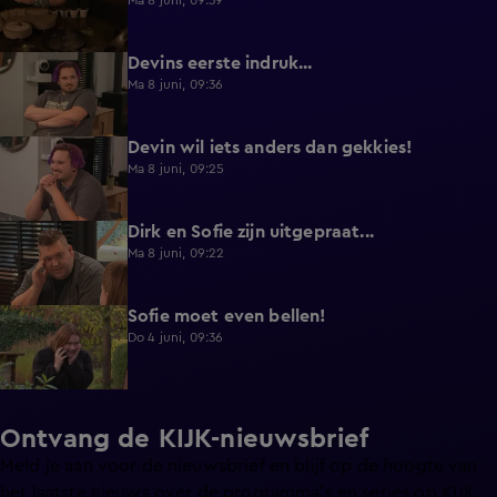
Ma 8 juni, 09:39
Devins eerste indruk...
0:30
Ma 8 juni, 09:36
Devin wil iets anders dan gekkies!
0:25
Ma 8 juni, 09:25
Dirk en Sofie zijn uitgepraat...
0:26
Ma 8 juni, 09:22
Sofie moet even bellen!
1:13
Do 4 juni, 09:36
Ontvang de KIJK-nieuwsbrief
Meld je aan voor de nieuwsbrief en blijf op de hoogte van
het laatste nieuws over de programma’s en series op KIJK.