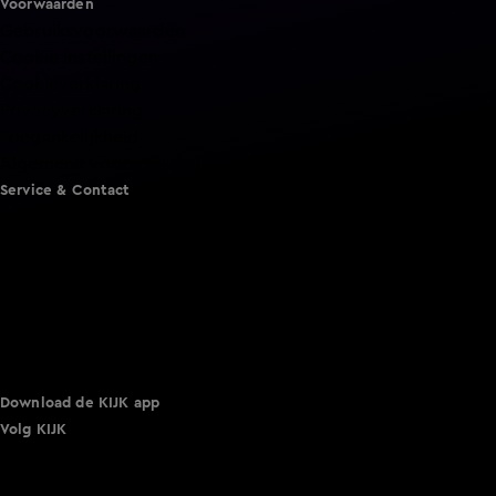
Voorwaarden
Gebruiksvoorwaarden
Cookie instellingen
Cookieverklaring
Privacyverklaring
Toegankelijkheid
Algemene voorwaarden KIJK
Service & Contact
Aanmelden voor een programma
Acties
Adverteren
Smart TV inlog
Over KIJK
Vacatures
Klantenservice
Download de KIJK app
Volg KIJK
©
2026 Talpa Network. Alle rechten voorbehouden. Geen
tekst- en datamining.