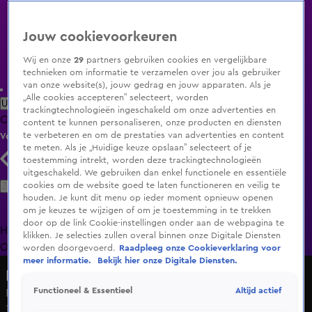
Jouw cookievoorkeuren
Wij en onze
29
partners gebruiken cookies en vergelijkbare
technieken om informatie te verzamelen over jou als gebruiker
van onze website(s), jouw gedrag en jouw apparaten. Als je
„Alle cookies accepteren” selecteert, worden
Uitzending Gemist
Populaire programma's
Zenders
Genres
trackingtechnologieën ingeschakeld om onze advertenties en
Clips
Films
Radio
Smart TV inlog
Shop
content te kunnen personaliseren, onze producten en diensten
te verbeteren en om de prestaties van advertenties en content
Volg KIJK
te meten. Als je „Huidige keuze opslaan” selecteert of je
toestemming intrekt, worden deze trackingtechnologieën
uitgeschakeld. We gebruiken dan enkel functionele en essentiële
Zoeken
cookies om de website goed te laten functioneren en veilig te
houden. Je kunt dit menu op ieder moment opnieuw openen
om je keuzes te wijzigen of om je toestemming in te trekken
door op de link Cookie-instellingen onder aan de webpagina te
Home
Uitzending Gemist
Programma's
De Bondgenoten
De
klikken. Je selecties zullen overal binnen onze Digitale Diensten
Oranjezomer
Livestreams
Shop
worden doorgevoerd.
Raadpleeg onze Cookieverklaring voor
meer informatie.
Bekijk hier onze Digitale Diensten.
Lang Leve de Liefde
Altijd actief
Functioneel & Essentieel
Romantiek is niet voor Martijn weggelegd
17 dec 2024, 10:27