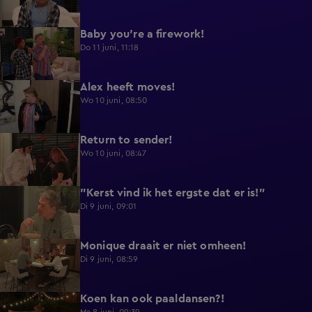
Baby you're a firework!
0:39
Do 11 juni, 11:18
Alex heeft moves!
0:43
Wo 10 juni, 08:50
Return to sender!
0:36
Wo 10 juni, 08:47
"Kerst vind ik het ergste dat er is!"
0:33
Di 9 juni, 09:01
Monique draait er niet omheen!
0:29
Di 9 juni, 08:59
Koen kan ook paaldansen?!
0:38