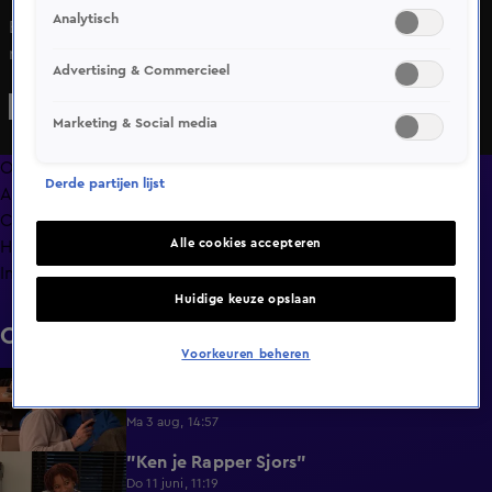
Analytisch
Een vraag uit de pot: Wat zou voor jou de ultieme
romantische avond zijn? Ja, zegt Martijn, een
Advertising & Commercieel
voetbalwedstrijdje. Sanne vindt dit niet bepaald
romantisch, dus komen ze toch maar uit op een avondje
Marketing & Social media
uit eten, of ja, gewoon samen eten.
Overzicht
Derde partijen lijst
Afleveringen
Clips
Alle cookies accepteren
Hoe is het nu met?
Info
Huidige keuze opslaan
Clips
Voorkeuren beheren
Lang Leve de Liefde hoogtepunten:
6:32
Romantische momenten
Ma 3 aug, 14:57
"Ken je Rapper Sjors"
0:49
Do 11 juni, 11:19