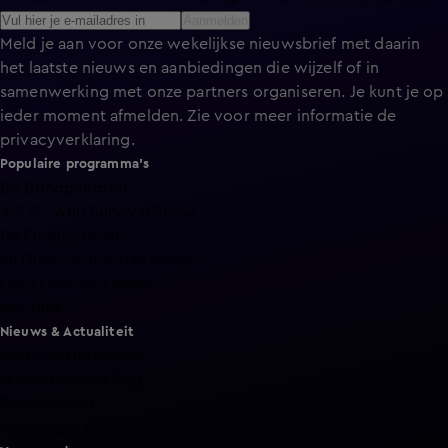
Aanmelden
Meld je aan voor onze wekelijkse nieuwsbrief met daarin
het laatste nieuws en aanbiedingen die wijzelf of in
samenwerking met onze partners organiseren. Je kunt je op
ieder moment afmelden. Zie voor meer informatie de
privacyverklaring
.
Populaire programma's
De Bondgenoten
A.S.S. - Anti Survival Show
De Oranjezomer
Mi Dushi: wat is dan liefde?
Lang Leve de Liefde
Het Blok
Nieuws & Actualiteit
Hart van Nederland
Nieuws van de Dag
Shownieuws
Vandaag Inside