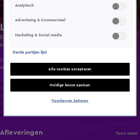
Analytisch
Advertising & Commercieel
Lang Leve de Liefde
Marketing & Social media
Een liefdesexperiment waarin singles ruim de tijd krijgen
om elkaar goed te leren kennen door minimaal 24 uur of
maximaal 4 dagen met elkaar door te brengen.
Derde partijen lijst
Laatste
aflevering
Alle cookies accepteren
Overzicht
Huidige keuze opslaan
Afleveringen
Clips
Voorkeuren beheren
Hoe is het nu met?
Info
Afleveringen
Toon meer