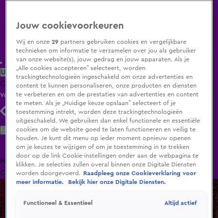
Jouw cookievoorkeuren
Wij en onze
29
partners gebruiken cookies en vergelijkbare
technieken om informatie te verzamelen over jou als gebruiker
van onze website(s), jouw gedrag en jouw apparaten. Als je
„Alle cookies accepteren” selecteert, worden
Uitzending Gemist
Populaire programma's
Zenders
Genres
trackingtechnologieën ingeschakeld om onze advertenties en
Clips
Films
Radio
Smart TV inlog
Shop
content te kunnen personaliseren, onze producten en diensten
te verbeteren en om de prestaties van advertenties en content
Volg KIJK
te meten. Als je „Huidige keuze opslaan” selecteert of je
toestemming intrekt, worden deze trackingtechnologieën
uitgeschakeld. We gebruiken dan enkel functionele en essentiële
Zoeken
cookies om de website goed te laten functioneren en veilig te
houden. Je kunt dit menu op ieder moment opnieuw openen
om je keuzes te wijzigen of om je toestemming in te trekken
door op de link Cookie-instellingen onder aan de webpagina te
Home
Uitzending Gemist
Programma's
De Bondgenoten
De
klikken. Je selecties zullen overal binnen onze Digitale Diensten
Oranjezomer
Livestreams
Shop
worden doorgevoerd.
Raadpleeg onze Cookieverklaring voor
meer informatie.
Bekijk hier onze Digitale Diensten.
Altijd actief
Functioneel & Essentieel