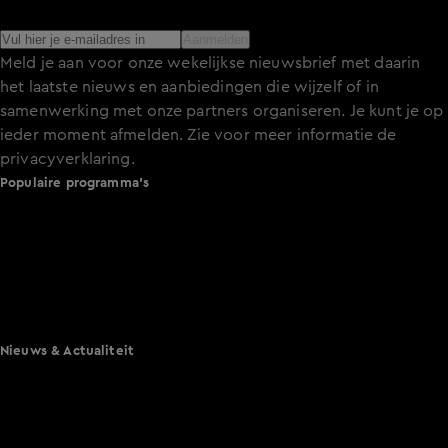
het laatste nieuws over de programma’s en series op KIJK.
Aanmelden
Meld je aan voor onze wekelijkse nieuwsbrief met daarin
het laatste nieuws en aanbiedingen die wijzelf of in
samenwerking met onze partners organiseren. Je kunt je op
ieder moment afmelden. Zie voor meer informatie de
privacyverklaring
.
Populaire programma's
De Bondgenoten
A.S.S. - Anti Survival Show
De Oranjezomer
Mi Dushi: wat is dan liefde?
Lang Leve de Liefde
Het Blok
Nieuws & Actualiteit
Hart van Nederland
Nieuws van de Dag
Shownieuws
Vandaag Inside