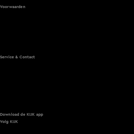
Voorwaarden
Gebruiksvoorwaarden
Cookie instellingen
Cookieverklaring
Privacyverklaring
Toegankelijkheid
Algemene voorwaarden KIJK
Service & Contact
Aanmelden voor een programma
Acties
Adverteren
Smart TV inlog
Over KIJK
Vacatures
Klantenservice
Download de KIJK app
Volg KIJK
©
2026 Talpa Network. Alle rechten voorbehouden. Geen