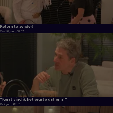
Return to sender!
Wo 10 juni, 08:47
0:33
"Kerst vind ik het ergste dat er is!"
Di 9 juni, 09:01
0:29