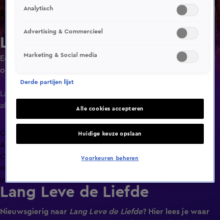
Analytisch
Advertising & Commercieel
Lang Leve de Liefde
Marketing & Social media
Een liefdesexperiment waarin singles ruim de tijd krijgen
om elkaar goed te leren kennen door minimaal 24 uur of
maximaal 4 dagen met elkaar door te brengen.
Derde partijen lijst
Laatste
aflevering
Alle cookies accepteren
Overzicht
Huidige keuze opslaan
Afleveringen
Clips
Voorkeuren beheren
Hoe is het nu met?
Info
Lang Leve de Liefde
Nieuwsgierig naar
Lang Leve de Liefde
? Hier lees je waar