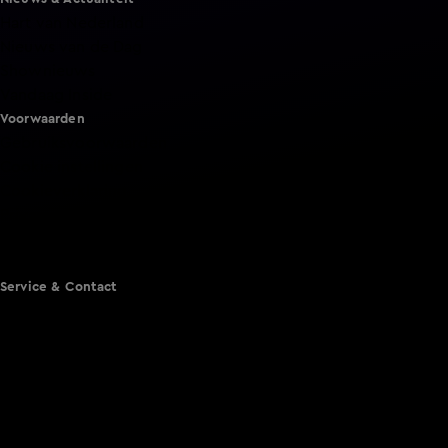
Hart van Nederland
Nieuws van de Dag
Shownieuws
Vandaag Inside
Voorwaarden
Gebruiksvoorwaarden
Cookie instellingen
Cookieverklaring
Privacyverklaring
Toegankelijkheid
Algemene voorwaarden KIJK
Service & Contact
Aanmelden voor een programma
Acties
Adverteren
Smart TV inlog
Over KIJK
Vacatures