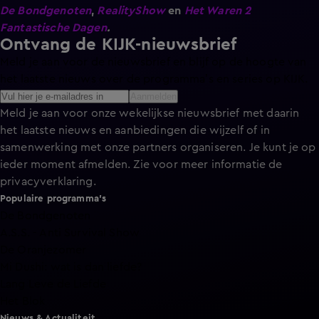
De Bondgenoten
,
RealityShow
en
Het Waren 2
Fantastische Dagen
.
Ontvang de KIJK-nieuwsbrief
Meld je aan voor de nieuwsbrief en blijf op de hoogte van
het laatste nieuws over de programma’s en series op KIJK.
Aanmelden
Meld je aan voor onze wekelijkse nieuwsbrief met daarin
het laatste nieuws en aanbiedingen die wijzelf of in
samenwerking met onze partners organiseren. Je kunt je op
ieder moment afmelden. Zie voor meer informatie de
privacyverklaring
.
Populaire programma's
De Bondgenoten
A.S.S. - Anti Survival Show
De Oranjezomer
Mi Dushi: wat is dan liefde?
Lang Leve de Liefde
Het Blok
Nieuws & Actualiteit