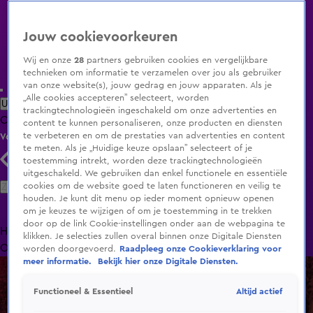
Jouw cookievoorkeuren
Wij en onze
28
partners gebruiken cookies en vergelijkbare
technieken om informatie te verzamelen over jou als gebruiker
van onze website(s), jouw gedrag en jouw apparaten. Als je
„Alle cookies accepteren” selecteert, worden
Uitzending Gemist
Populaire programma's
Zenders
Genres
trackingtechnologieën ingeschakeld om onze advertenties en
Clips
Films
Radio
Smart TV inlog
Shop
content te kunnen personaliseren, onze producten en diensten
te verbeteren en om de prestaties van advertenties en content
Volg KIJK
te meten. Als je „Huidige keuze opslaan” selecteert of je
toestemming intrekt, worden deze trackingtechnologieën
uitgeschakeld. We gebruiken dan enkel functionele en essentiële
Zoeken
cookies om de website goed te laten functioneren en veilig te
houden. Je kunt dit menu op ieder moment opnieuw openen
om je keuzes te wijzigen of om je toestemming in te trekken
door op de link Cookie-instellingen onder aan de webpagina te
Home
Uitzending Gemist
Programma's
De Bondgenoten
De
klikken. Je selecties zullen overal binnen onze Digitale Diensten
Oranjezomer
Livestreams
Shop
worden doorgevoerd.
Raadpleeg onze Cookieverklaring voor
meer informatie.
Bekijk hier onze Digitale Diensten.
Altijd actief
Functioneel & Essentieel