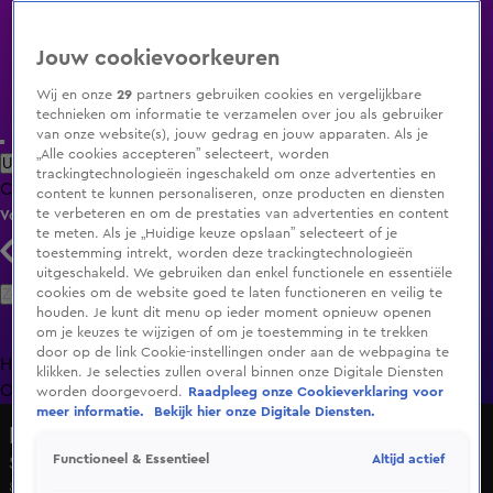
Jouw cookievoorkeuren
Wij en onze
29
partners gebruiken cookies en vergelijkbare
technieken om informatie te verzamelen over jou als gebruiker
van onze website(s), jouw gedrag en jouw apparaten. Als je
„Alle cookies accepteren” selecteert, worden
Uitzending Gemist
Populaire programma's
Zenders
Genres
trackingtechnologieën ingeschakeld om onze advertenties en
Clips
Films
Radio
Smart TV inlog
Shop
content te kunnen personaliseren, onze producten en diensten
te verbeteren en om de prestaties van advertenties en content
Volg KIJK
te meten. Als je „Huidige keuze opslaan” selecteert of je
toestemming intrekt, worden deze trackingtechnologieën
uitgeschakeld. We gebruiken dan enkel functionele en essentiële
Zoeken
cookies om de website goed te laten functioneren en veilig te
houden. Je kunt dit menu op ieder moment opnieuw openen
om je keuzes te wijzigen of om je toestemming in te trekken
door op de link Cookie-instellingen onder aan de webpagina te
Home
Uitzending Gemist
Programma's
De Bondgenoten
De
klikken. Je selecties zullen overal binnen onze Digitale Diensten
Oranjezomer
Livestreams
Shop
worden doorgevoerd.
Raadpleeg onze Cookieverklaring voor
meer informatie.
Bekijk hier onze Digitale Diensten.
Lang Leve de Liefde
Altijd actief
Functioneel & Essentieel
Seizoen 7, aflevering 147
8 apr 2025, 18:54