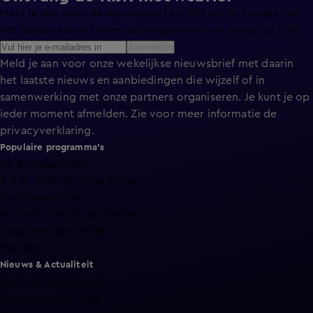
Meld je aan voor de nieuwsbrief en blijf op de hoogte van
het laatste nieuws over de programma’s en series op KIJK.
Aanmelden
Meld je aan voor onze wekelijkse nieuwsbrief met daarin
het laatste nieuws en aanbiedingen die wijzelf of in
samenwerking met onze partners organiseren. Je kunt je op
ieder moment afmelden. Zie voor meer informatie de
privacyverklaring
.
Populaire programma's
De Bondgenoten
A.S.S. - Anti Survival Show
De Oranjezomer
Mi Dushi: wat is dan liefde?
Lang Leve de Liefde
Het Blok
Nieuws & Actualiteit
Hart van Nederland
Nieuws van de Dag