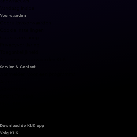
Shownieuws
Vandaag Inside
Voorwaarden
Gebruiksvoorwaarden
Cookie instellingen
Cookieverklaring
Privacyverklaring
Toegankelijkheid
Algemene voorwaarden KIJK
Service & Contact
Aanmelden voor een programma
Acties
Adverteren
Smart TV inlog
Over KIJK
Vacatures
Klantenservice
Download de KIJK app
Volg KIJK