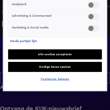
Analytisch
Sofia heeft niet veel hints nodig om te weten hoe Jimmy in
het leven staat. De sterrenbeelden voorspellen weinig
Advertising & Commercieel
goeds, en dan hebben ze het niet eens over hun
reisplannen. Suzanne en Patrick zijn er al snel achter dat ze
Marketing & Social media
allebei niet snel stil zullen vallen. Patrick kan een geinige
tattoo wel waarderen en vindt Suzanne nu al een vrouw
Overzicht
Derde partijen lijst
om flink in te investeren.
Afleveringen
Clips
Alle cookies accepteren
Hoe is het nu met?
Info
Huidige keuze opslaan
Seizoen 7
Voorkeuren beheren
Afleveringen
Ontvang de KIJK-nieuwsbrief