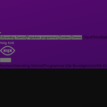
Clips
Films
Rad
Uitzending Gemist
Populaire programma's
Zenders
Genres
Volg KIJK
Zoeken
Home
Uitzending Gemist
Programma's
De Bondgenoten
De O