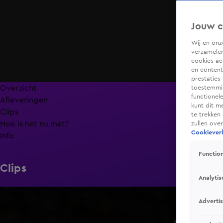
Jouw c
Wij en on
verzamelen
cookies ac
en content
prestaties
Overzicht
toestemmin
functionel
Afleveringen
kunt dit m
Clips
te trekken
Hoe is het nu met?
zullen ove
Cookieverk
Info
Function
Clips
Analytis
6:32
Adverti