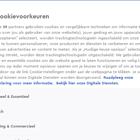
ookievoorkeuren
ze
29
partners gebruiken cookies en vergelijkbare technieken om informatie 
 over jou als gebruiker van onze website(s), jouw gedrag en jouw apparaten.
cepteren” selecteert, worden trackingtechnologieën ingeschakeld om onze 
 te kunnen personaliseren, onze producten en diensten te verbeteren en o
 van advertenties en content te meten. Als je „Huidige keuze opslaan” selecte
g intrekt, worden deze trackingtechnologieën uitgeschakeld. We gebruike
e en essentiële cookies om de website goed te laten functioneren en veilig 
enu op ieder moment opnieuw openen om je keuzes te wijzigen of om je t
 door op de link Cookie-instellingen onder aan de webpagina te klikken. Je s
ral binnen onze Digitale Diensten worden doorgevoerd.
Raadpleeg onze
laring voor meer informatie.
Bekijk hier onze Digitale Diensten.
eel & Essentieel
ch
sing & Commercieel