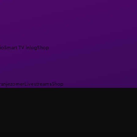
io
Smart TV inlog
Shop
ranjezomer
Livestreams
Shop