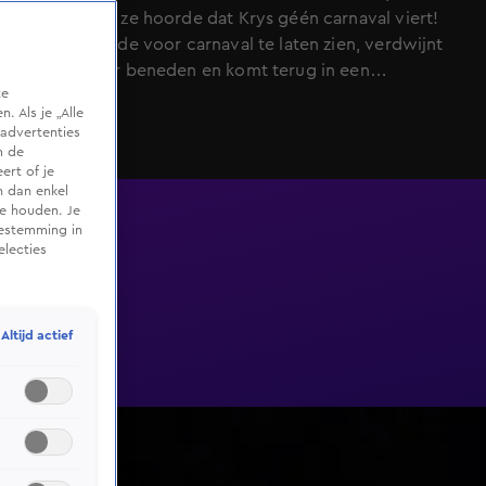
schrok toen ze hoorde dat Krys géén carnaval viert!
Om haar liefde voor carnaval te laten zien, verdwijnt
ze even naar beneden en komt terug in een
te
carnavalsjasje met haar naam erop. Maar dat is niet
 Als je „Alle
alles: ze had een cadeautje voor Krys een oranje
advertenties
Stipsjaaltje! Nadat ze hem uitlegde hoe het moest,
m de
ert of je
stond het hem verrassend goed. Misschien toch een
n dan enkel
carnavalsconcert in de maak?
te houden. Je
oestemming in
electies
Altijd actief