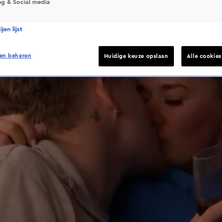
ng & Social media
jen lijst
en beheren
Huidige keuze opslaan
Alle cookie