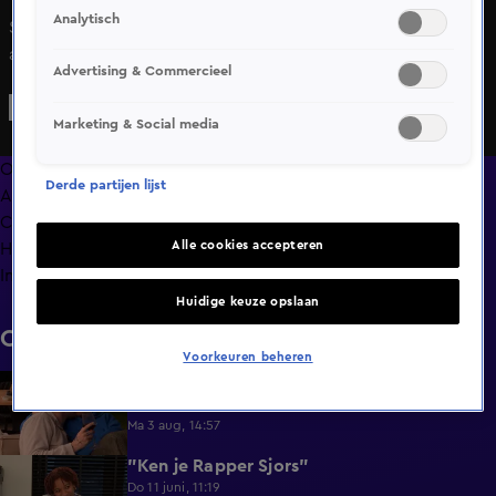
Analytisch
Sabine en Jurgen spelen 'Doen of Waarheid'. Sabine zuigt
aan de vinger van Jurgen, ze blaast in zijn nek, hij bijt
Advertising & Commercieel
zachtjes in haar oor en een smachtende kus is de finale. Is
de hottub nou zó heet?
Marketing & Social media
Overzicht
Derde partijen lijst
Afleveringen
Clips
Alle cookies accepteren
Hoe is het nu met?
Info
Huidige keuze opslaan
Clips
Voorkeuren beheren
Lang Leve de Liefde hoogtepunten:
6:32
Romantische momenten
Ma 3 aug, 14:57
"Ken je Rapper Sjors"
0:49
Do 11 juni, 11:19