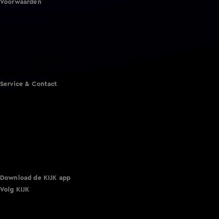
Voorwaarden
Gebruiksvoorwaarden
Cookie instellingen
Cookieverklaring
Privacyverklaring
Toegankelijkheid
Algemene voorwaarden KIJK
Service & Contact
Aanmelden voor een programma
Acties
Adverteren
Smart TV inlog
Over KIJK
Vacatures
Klantenservice
Download de KIJK app
Volg KIJK
©
2026 Talpa Network. Alle rechten voorbehouden. Geen
tekst- en datamining.