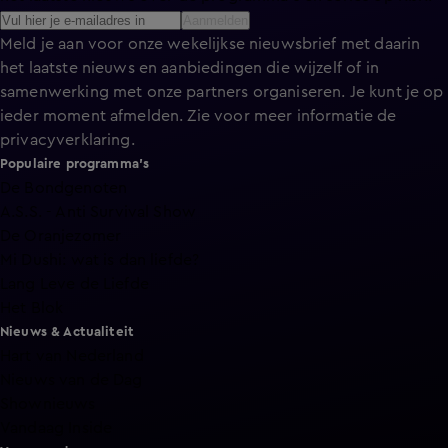
Aanmelden
Meld je aan voor onze wekelijkse nieuwsbrief met daarin
het laatste nieuws en aanbiedingen die wijzelf of in
samenwerking met onze partners organiseren. Je kunt je op
ieder moment afmelden. Zie voor meer informatie de
privacyverklaring
.
Populaire programma's
De Bondgenoten
A.S.S. - Anti Survival Show
De Oranjezomer
Mi Dushi: wat is dan liefde?
Lang Leve de Liefde
Het Blok
Nieuws & Actualiteit
Hart van Nederland
Nieuws van de Dag
Shownieuws
Vandaag Inside