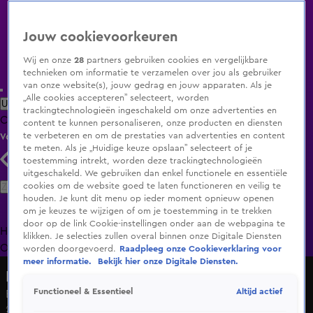
Jouw cookievoorkeuren
Wij en onze
28
partners gebruiken cookies en vergelijkbare
technieken om informatie te verzamelen over jou als gebruiker
van onze website(s), jouw gedrag en jouw apparaten. Als je
„Alle cookies accepteren” selecteert, worden
Uitzending Gemist
Populaire programma's
Zenders
Genres
trackingtechnologieën ingeschakeld om onze advertenties en
Clips
Films
Radio
Smart TV inlog
Shop
content te kunnen personaliseren, onze producten en diensten
te verbeteren en om de prestaties van advertenties en content
Volg KIJK
te meten. Als je „Huidige keuze opslaan” selecteert of je
toestemming intrekt, worden deze trackingtechnologieën
uitgeschakeld. We gebruiken dan enkel functionele en essentiële
Zoeken
cookies om de website goed te laten functioneren en veilig te
houden. Je kunt dit menu op ieder moment opnieuw openen
om je keuzes te wijzigen of om je toestemming in te trekken
door op de link Cookie-instellingen onder aan de webpagina te
Home
Uitzending Gemist
Programma's
De Bondgenoten
De
klikken. Je selecties zullen overal binnen onze Digitale Diensten
Oranjezomer
Livestreams
Shop
worden doorgevoerd.
Raadpleeg onze Cookieverklaring voor
meer informatie.
Bekijk hier onze Digitale Diensten.
Lang Leve de Liefde
Altijd actief
Functioneel & Essentieel
Een spelletje truth or dare in de hottub...
22 jan 2025, 11:38