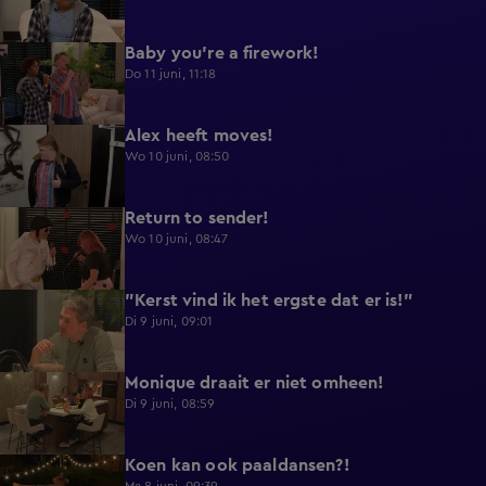
Baby you're a firework!
0:39
Do 11 juni, 11:18
Alex heeft moves!
0:43
Wo 10 juni, 08:50
Return to sender!
0:36
Wo 10 juni, 08:47
"Kerst vind ik het ergste dat er is!"
0:33
Di 9 juni, 09:01
Monique draait er niet omheen!
0:29
Di 9 juni, 08:59
Koen kan ook paaldansen?!
0:38