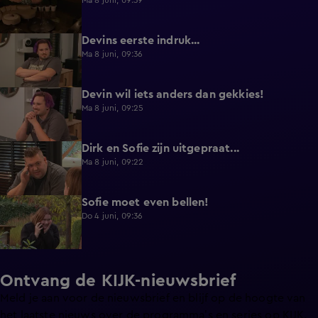
Ma 8 juni, 09:39
Devins eerste indruk...
0:30
Ma 8 juni, 09:36
Devin wil iets anders dan gekkies!
0:25
Ma 8 juni, 09:25
Dirk en Sofie zijn uitgepraat...
0:26
Ma 8 juni, 09:22
Sofie moet even bellen!
1:13
Do 4 juni, 09:36
Ontvang de KIJK-nieuwsbrief
Meld je aan voor de nieuwsbrief en blijf op de hoogte van
het laatste nieuws over de programma’s en series op KIJK.