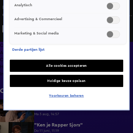
Analytisch
Kaya is druk in de weer met haar make-up en vertelt Luca
dat ze ook nog een neuscorrectie wil – in Turkije, want dat
Advertising & Commercieel
is lekker goedkoop. Maar wat als het mislukt? "Pech," zegt
Kaya nuchter. Ook haar wenkbrauwen zitten niet zoals ze
Marketing & Social media
wil. Is Luca onder de indruk van haar ijdelheid?
Overzicht
Derde partijen lijst
Afleveringen
Clips
Alle cookies accepteren
Hoe is het nu met?
Info
Huidige keuze opslaan
Clips
Voorkeuren beheren
Lang Leve de Liefde hoogtepunten:
6:32
Romantische momenten
Ma 3 aug, 14:57
"Ken je Rapper Sjors"
0:49
Do 11 juni, 11:19