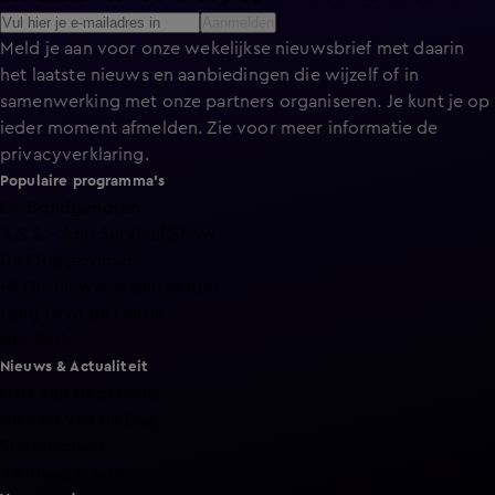
Aanmelden
Meld je aan voor onze wekelijkse nieuwsbrief met daarin
het laatste nieuws en aanbiedingen die wijzelf of in
samenwerking met onze partners organiseren. Je kunt je op
ieder moment afmelden. Zie voor meer informatie de
privacyverklaring
.
Populaire programma's
De Bondgenoten
A.S.S. - Anti Survival Show
De Oranjezomer
Mi Dushi: wat is dan liefde?
Lang Leve de Liefde
Het Blok
Nieuws & Actualiteit
Hart van Nederland
Nieuws van de Dag
Shownieuws
Vandaag Inside