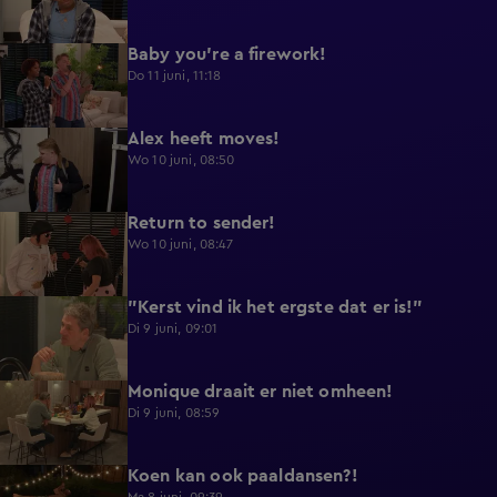
Baby you're a firework!
0:39
Do 11 juni, 11:18
Alex heeft moves!
0:43
Wo 10 juni, 08:50
Return to sender!
0:36
Wo 10 juni, 08:47
"Kerst vind ik het ergste dat er is!"
0:33
Di 9 juni, 09:01
Monique draait er niet omheen!
0:29
Di 9 juni, 08:59
Koen kan ook paaldansen?!
0:38