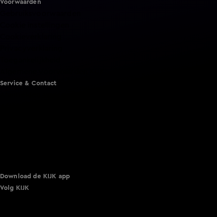
Voorwaarden
Gebruiksvoorwaarden
Cookie instellingen
Cookieverklaring
Privacyverklaring
Toegankelijkheid
Algemene voorwaarden KIJK
Service & Contact
Aanmelden voor een programma
Acties
Adverteren
Smart TV inlog
Over KIJK
Vacatures
Klantenservice
Download de KIJK app
Volg KIJK
©
2026 Talpa Network. Alle rechten voorbehouden. Geen
tekst- en datamining.