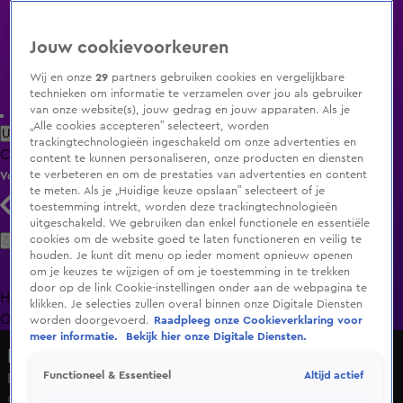
Jouw cookievoorkeuren
Wij en onze
29
partners gebruiken cookies en vergelijkbare
technieken om informatie te verzamelen over jou als gebruiker
van onze website(s), jouw gedrag en jouw apparaten. Als je
„Alle cookies accepteren” selecteert, worden
Uitzending Gemist
Populaire programma's
Zenders
Genres
trackingtechnologieën ingeschakeld om onze advertenties en
Clips
Films
Radio
Smart TV inlog
Shop
content te kunnen personaliseren, onze producten en diensten
te verbeteren en om de prestaties van advertenties en content
Volg KIJK
te meten. Als je „Huidige keuze opslaan” selecteert of je
toestemming intrekt, worden deze trackingtechnologieën
uitgeschakeld. We gebruiken dan enkel functionele en essentiële
Zoeken
cookies om de website goed te laten functioneren en veilig te
houden. Je kunt dit menu op ieder moment opnieuw openen
om je keuzes te wijzigen of om je toestemming in te trekken
door op de link Cookie-instellingen onder aan de webpagina te
Home
Uitzending Gemist
Programma's
De Bondgenoten
De
klikken. Je selecties zullen overal binnen onze Digitale Diensten
Oranjezomer
Livestreams
Shop
worden doorgevoerd.
Raadpleeg onze Cookieverklaring voor
meer informatie.
Bekijk hier onze Digitale Diensten.
Lang Leve de Liefde
Altijd actief
Functioneel & Essentieel
Kaya wil een neuscorrectie
6 feb 2025, 08:17