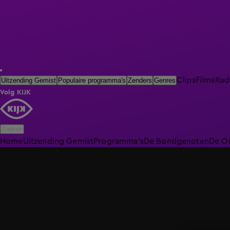
Clips
Films
Rad
Uitzending Gemist
Populaire programma's
Zenders
Genres
Volg KIJK
Zoeken
Home
Uitzending Gemist
Programma's
De Bondgenoten
De O