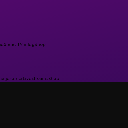
io
Smart TV inlog
Shop
ranjezomer
Livestreams
Shop