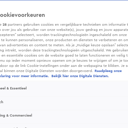
ookievoorkeuren
ze
28
partners gebruiken cookies en vergelijkbare technieken om informatie 
 over jou als gebruiker van onze website(s), jouw gedrag en jouw apparaten.
cepteren” selecteert, worden trackingtechnologieën ingeschakeld om onze 
 te kunnen personaliseren, onze producten en diensten te verbeteren en o
 van advertenties en content te meten. Als je „Huidige keuze opslaan” selecte
g intrekt, worden deze trackingtechnologieën uitgeschakeld. We gebruike
e en essentiële cookies om de website goed te laten functioneren en veilig 
enu op ieder moment opnieuw openen om je keuzes te wijzigen of om je t
 door op de link Cookie-instellingen onder aan de webpagina te klikken. Je s
ral binnen onze Digitale Diensten worden doorgevoerd.
Raadpleeg onze
laring voor meer informatie.
Bekijk hier onze Digitale Diensten.
eel & Essentieel
ch
sing & Commercieel