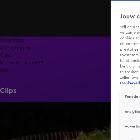
Jouw c
Wij en on
verzamelen
cookies ac
Overzicht
en content
Afleveringen
prestaties
Clips
toestemmin
functionel
Hoe is het nu met?
kunt dit m
Info
te trekken
zullen ove
Cookieverk
Clips
Function
6:32
Analytis
Adverti