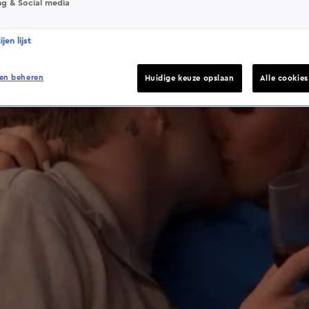
ng & Social media
jen lijst
en beheren
Huidige keuze opslaan
Alle cookie