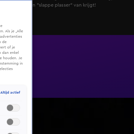
Bianca er een "slappe plasser" van krijgt!
te
 Als je „Alle
advertenties
m de
ert of je
n dan enkel
te houden. Je
oestemming in
electies
Altijd actief