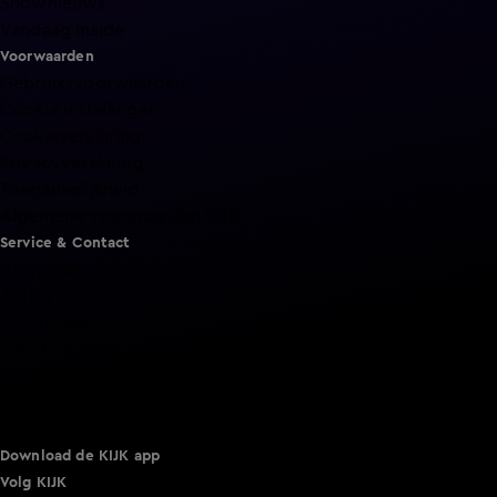
Shownieuws
Vandaag Inside
Voorwaarden
Gebruiksvoorwaarden
Cookie instellingen
Cookieverklaring
Privacyverklaring
Toegankelijkheid
Algemene voorwaarden KIJK
Service & Contact
Aanmelden voor een programma
Acties
Adverteren
Smart TV inlog
Over KIJK
Vacatures
Klantenservice
Download de KIJK app
Volg KIJK