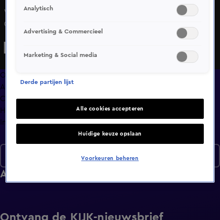
Analytisch
Wim laat zich leiden en verleiden door de charmante
Gülcan. En dat leidt hen naar de hottub waar Gülcan
Advertising & Commercieel
wederom veel indruk maakt. Lars en Sabine zitten wat hun
toekomstbeeld betreft helemaal op 1 lijn. Alleen staan ze
Marketing & Social media
op sportief gebied wel heel verschillend in de wedstrijd.
Overzicht
Derde partijen lijst
Afleveringen
Clips
Alle cookies accepteren
Hoe is het nu met?
Info
Huidige keuze opslaan
Seizoen 7
Voorkeuren beheren
Afleveringen
Ontvang de KIJK-nieuwsbrief