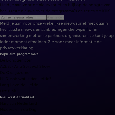
Meld je aan voor de nieuwsbrief en blijf op de hoogte van
het laatste nieuws over de programma’s en series op KIJK.
Aanmelden
Meld je aan voor onze wekelijkse nieuwsbrief met daarin
het laatste nieuws en aanbiedingen die wijzelf of in
samenwerking met onze partners organiseren. Je kunt je op
ieder moment afmelden. Zie voor meer informatie de
privacyverklaring
.
Populaire programma's
De Bondgenoten
A.S.S. - Anti Survival Show
De Oranjezomer
Mi Dushi: wat is dan liefde?
Lang Leve de Liefde
Het Blok
Nieuws & Actualiteit
Hart van Nederland
Nieuws van de Dag