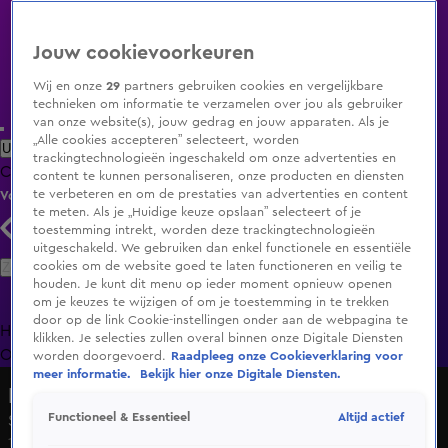
Jouw cookievoorkeuren
Wij en onze
29
partners gebruiken cookies en vergelijkbare
technieken om informatie te verzamelen over jou als gebruiker
van onze website(s), jouw gedrag en jouw apparaten. Als je
„Alle cookies accepteren” selecteert, worden
Uitzending Gemist
Populaire programma's
Zenders
Genres
trackingtechnologieën ingeschakeld om onze advertenties en
Clips
Films
Radio
Smart TV inlog
Shop
content te kunnen personaliseren, onze producten en diensten
te verbeteren en om de prestaties van advertenties en content
Volg KIJK
te meten. Als je „Huidige keuze opslaan” selecteert of je
toestemming intrekt, worden deze trackingtechnologieën
uitgeschakeld. We gebruiken dan enkel functionele en essentiële
Zoeken
cookies om de website goed te laten functioneren en veilig te
houden. Je kunt dit menu op ieder moment opnieuw openen
om je keuzes te wijzigen of om je toestemming in te trekken
door op de link Cookie-instellingen onder aan de webpagina te
Home
Uitzending Gemist
Programma's
De Bondgenoten
De
klikken. Je selecties zullen overal binnen onze Digitale Diensten
Oranjezomer
Livestreams
Shop
worden doorgevoerd.
Raadpleeg onze Cookieverklaring voor
meer informatie.
Bekijk hier onze Digitale Diensten.
Lang Leve de Liefde
Altijd actief
Functioneel & Essentieel
Seizoen 7, aflevering 14
19 sep 2024, 18:55