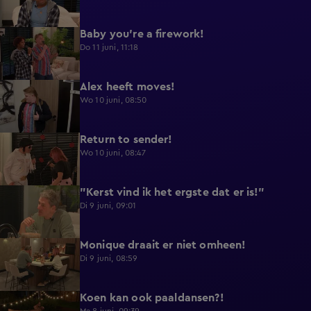
Baby you're a firework!
0:39
Do 11 juni, 11:18
Alex heeft moves!
0:43
Wo 10 juni, 08:50
Return to sender!
0:36
Wo 10 juni, 08:47
"Kerst vind ik het ergste dat er is!"
0:33
Di 9 juni, 09:01
Monique draait er niet omheen!
0:29
Di 9 juni, 08:59
Koen kan ook paaldansen?!
0:38