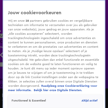
Jouw cookievoorkeuren
Wij en onze
28
partners gebruiken cookies en vergelijkbare
technieken om informatie te verzamelen over jou als gebruiker
van onze website(s), jouw gedrag en jouw apparaten. Als je
„Alle cookies accepteren” selecteert, worden
Uitzending Gemist
Populaire programma's
Zenders
Genres
trackingtechnologieën ingeschakeld om onze advertenties en
Clips
Films
Radio
Smart TV inlog
Shop
content te kunnen personaliseren, onze producten en diensten
te verbeteren en om de prestaties van advertenties en content
Volg KIJK
te meten. Als je „Huidige keuze opslaan” selecteert of je
toestemming intrekt, worden deze trackingtechnologieën
uitgeschakeld. We gebruiken dan enkel functionele en essentiële
Zoeken
cookies om de website goed te laten functioneren en veilig te
houden. Je kunt dit menu op ieder moment opnieuw openen
om je keuzes te wijzigen of om je toestemming in te trekken
door op de link Cookie-instellingen onder aan de webpagina te
Home
Uitzending Gemist
Programma's
De Bondgenoten
De
klikken. Je selecties zullen overal binnen onze Digitale Diensten
Oranjezomer
Livestreams
Shop
worden doorgevoerd.
Raadpleeg onze Cookieverklaring voor
meer informatie.
Bekijk hier onze Digitale Diensten.
Lang Leve de Liefde
Altijd actief
Functioneel & Essentieel
Trix gaat los op 'Europapa'
14 mrt 2025, 11:55