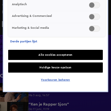
Analytisch
Terwijl Co sport, gaat Trix helemaal los op Europapa. Zou
hij onder de indruk zijn van haar moves?
Advertising & Commercieel
Marketing & Social media
Overzicht
Derde partijen lijst
Afleveringen
Clips
Alle cookies accepteren
Hoe is het nu met?
Info
Huidige keuze opslaan
Clips
Voorkeuren beheren
Lang Leve de Liefde hoogtepunten:
6:32
Romantische momenten
Ma 3 aug, 14:57
"Ken je Rapper Sjors"
0:49
Do 11 juni, 11:19