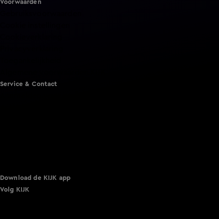
Voorwaarden
Gebruiksvoorwaarden
Cookie instellingen
Cookieverklaring
Privacyverklaring
Toegankelijkheid
Algemene voorwaarden KIJK
Service & Contact
Aanmelden voor een programma
Acties
Adverteren
Smart TV inlog
Over KIJK
Vacatures
Klantenservice
Download de KIJK app
Volg KIJK
©
2026 Talpa Network. Alle rechten voorbehouden. Geen
tekst- en datamining.