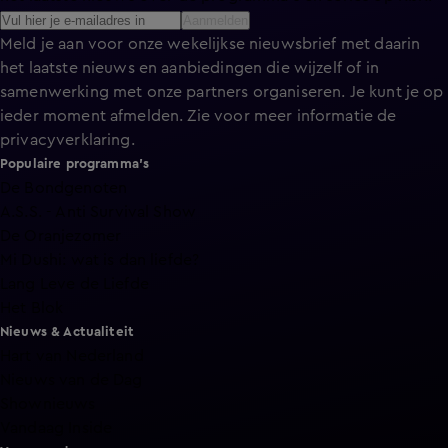
Aanmelden
Meld je aan voor onze wekelijkse nieuwsbrief met daarin
het laatste nieuws en aanbiedingen die wijzelf of in
samenwerking met onze partners organiseren. Je kunt je op
ieder moment afmelden. Zie voor meer informatie de
privacyverklaring
.
Populaire programma's
De Bondgenoten
A.S.S. - Anti Survival Show
De Oranjezomer
Mi Dushi: wat is dan liefde?
Lang Leve de Liefde
Het Blok
Nieuws & Actualiteit
Hart van Nederland
Nieuws van de Dag
Shownieuws
Vandaag Inside