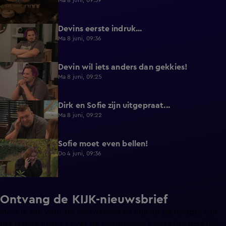
Ma 8 juni, 09:39
Devins eerste indruk...
0:30
Ma 8 juni, 09:36
Devin wil iets anders dan gekkies!
0:25
Ma 8 juni, 09:25
Dirk en Sofie zijn uitgepraat...
0:26
Ma 8 juni, 09:22
Sofie moet even bellen!
1:13
Do 4 juni, 09:36
Ontvang de KIJK-nieuwsbrief
Meld je aan voor de nieuwsbrief en blijf op de hoogte van
het laatste nieuws over de programma’s en series op KIJK.