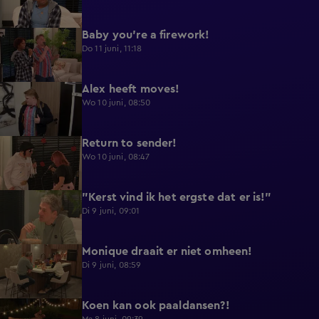
Baby you're a firework!
0:39
Do 11 juni, 11:18
Alex heeft moves!
0:43
Wo 10 juni, 08:50
Return to sender!
0:36
Wo 10 juni, 08:47
"Kerst vind ik het ergste dat er is!"
0:33
Di 9 juni, 09:01
Monique draait er niet omheen!
0:29
Di 9 juni, 08:59
Koen kan ook paaldansen?!
0:38