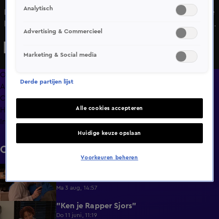
Analytisch
Lynayla belt haar vriendin om te vertellen dat haar date te
laat is. Hij moet maar een geldige reden hebben, want hier
Advertising & Commercieel
is ze niet blij mee! Wanneer hij aankomt, zal hij al het werk
moeten doen, want hij heeft wat goed te maken! Zal de
Marketing & Social media
tweede indruk van Ariclen beter zijn dan de eerste?
Overzicht
Derde partijen lijst
Afleveringen
Clips
Alle cookies accepteren
Hoe is het nu met?
Info
Huidige keuze opslaan
Clips
Voorkeuren beheren
Lang Leve de Liefde hoogtepunten:
6:32
Romantische momenten
Ma 3 aug, 14:57
"Ken je Rapper Sjors"
0:49
Do 11 juni, 11:19