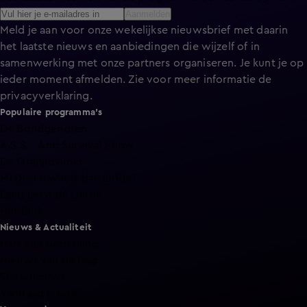
Aanmelden
Meld je aan voor onze wekelijkse nieuwsbrief met daarin
het laatste nieuws en aanbiedingen die wijzelf of in
samenwerking met onze partners organiseren. Je kunt je op
ieder moment afmelden. Zie voor meer informatie de
privacyverklaring
.
Populaire programma's
De Bondgenoten
A.S.S. - Anti Survival Show
De Oranjezomer
Mi Dushi: wat is dan liefde?
Lang Leve de Liefde
Het Blok
Nieuws & Actualiteit
Hart van Nederland
Nieuws van de Dag
Shownieuws
Vandaag Inside