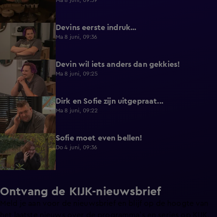
Ma 8 juni, 09:39
Devins eerste indruk...
0:30
Ma 8 juni, 09:36
Devin wil iets anders dan gekkies!
0:25
Ma 8 juni, 09:25
Dirk en Sofie zijn uitgepraat...
0:26
Ma 8 juni, 09:22
Sofie moet even bellen!
1:13
Do 4 juni, 09:36
Ontvang de KIJK-nieuwsbrief
Meld je aan voor de nieuwsbrief en blijf op de hoogte van
het laatste nieuws over de programma’s en series op KIJK.