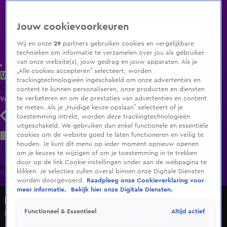
Jouw cookievoorkeuren
Wij en onze
29
partners gebruiken cookies en vergelijkbare
technieken om informatie te verzamelen over jou als gebruiker
van onze website(s), jouw gedrag en jouw apparaten. Als je
„Alle cookies accepteren” selecteert, worden
Uitzending Gemist
Populaire programma's
Zenders
Genres
trackingtechnologieën ingeschakeld om onze advertenties en
Clips
Films
Radio
Smart TV inlog
Shop
content te kunnen personaliseren, onze producten en diensten
te verbeteren en om de prestaties van advertenties en content
Volg KIJK
te meten. Als je „Huidige keuze opslaan” selecteert of je
toestemming intrekt, worden deze trackingtechnologieën
uitgeschakeld. We gebruiken dan enkel functionele en essentiële
Zoeken
cookies om de website goed te laten functioneren en veilig te
houden. Je kunt dit menu op ieder moment opnieuw openen
om je keuzes te wijzigen of om je toestemming in te trekken
door op de link Cookie-instellingen onder aan de webpagina te
Home
Uitzending Gemist
Programma's
De Bondgenoten
De
klikken. Je selecties zullen overal binnen onze Digitale Diensten
Oranjezomer
Livestreams
Shop
worden doorgevoerd.
Raadpleeg onze Cookieverklaring voor
meer informatie.
Bekijk hier onze Digitale Diensten.
Lang Leve de Liefde
Altijd actief
Functioneel & Essentieel
Komt de date van Lynayla nog wel opdagen?
31 okt 2024, 10:11