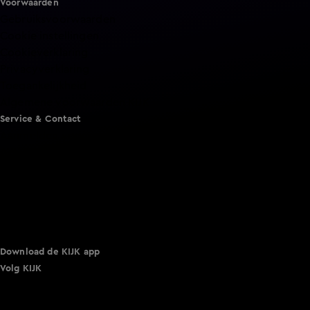
Voorwaarden
Gebruiksvoorwaarden
Cookie instellingen
Cookieverklaring
Privacyverklaring
Toegankelijkheid
Algemene voorwaarden KIJK
Service & Contact
Aanmelden voor een programma
Acties
Adverteren
Smart TV inlog
Over KIJK
Vacatures
Klantenservice
Download de KIJK app
Volg KIJK
©
2026 Talpa Network. Alle rechten voorbehouden. Geen
tekst- en datamining.