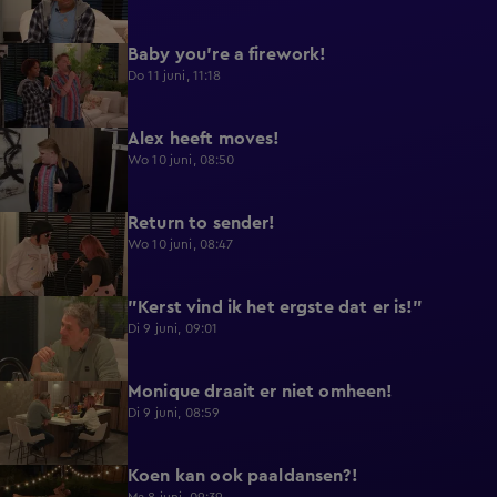
Baby you're a firework!
0:39
Do 11 juni, 11:18
Alex heeft moves!
0:43
Wo 10 juni, 08:50
Return to sender!
0:36
Wo 10 juni, 08:47
"Kerst vind ik het ergste dat er is!"
0:33
Di 9 juni, 09:01
Monique draait er niet omheen!
0:29
Di 9 juni, 08:59
Koen kan ook paaldansen?!
0:38