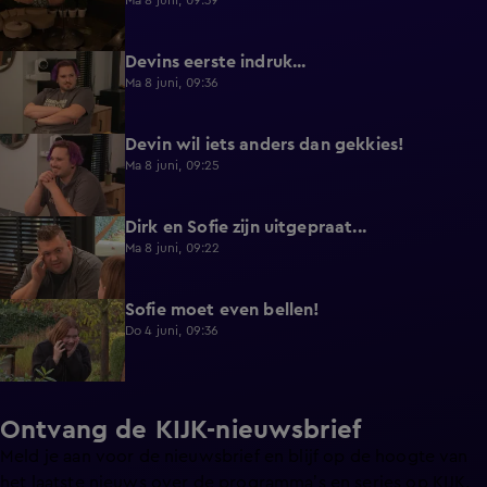
Ma 8 juni, 09:39
Devins eerste indruk...
0:30
Ma 8 juni, 09:36
Devin wil iets anders dan gekkies!
0:25
Ma 8 juni, 09:25
Dirk en Sofie zijn uitgepraat...
0:26
Ma 8 juni, 09:22
Sofie moet even bellen!
1:13
Do 4 juni, 09:36
Ontvang de KIJK-nieuwsbrief
Meld je aan voor de nieuwsbrief en blijf op de hoogte van
het laatste nieuws over de programma’s en series op KIJK.