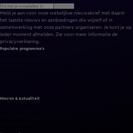
Aanmelden
Meld je aan voor onze wekelijkse nieuwsbrief met daarin
het laatste nieuws en aanbiedingen die wijzelf of in
samenwerking met onze partners organiseren. Je kunt je op
ieder moment afmelden. Zie voor meer informatie de
privacyverklaring
.
Populaire programma's
De Bondgenoten
A.S.S. - Anti Survival Show
De Oranjezomer
Mi Dushi: wat is dan liefde?
Lang Leve de Liefde
Het Blok
Nieuws & Actualiteit
Hart van Nederland
Nieuws van de Dag
Shownieuws
Vandaag Inside