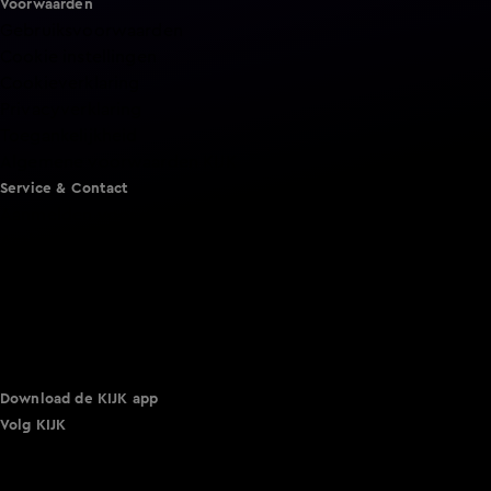
Voorwaarden
Gebruiksvoorwaarden
Cookie instellingen
Cookieverklaring
Privacyverklaring
Toegankelijkheid
Algemene voorwaarden KIJK
Service & Contact
Aanmelden voor een programma
Acties
Adverteren
Smart TV inlog
Over KIJK
Vacatures
Klantenservice
Download de KIJK app
Volg KIJK
©
2026 Talpa Network. Alle rechten voorbehouden. Geen
tekst- en datamining.