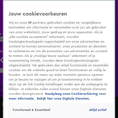
Jouw cookievoorkeuren
Wij en onze
29
partners gebruiken cookies en vergelijkbare
technieken om informatie te verzamelen over jou als gebruiker
van onze website(s), jouw gedrag en jouw apparaten. Als je
„Alle cookies accepteren” selecteert, worden
Uitzending Gemist
Populaire programma's
Zenders
Genres
trackingtechnologieën ingeschakeld om onze advertenties en
Clips
Films
Radio
Smart TV inlog
Shop
content te kunnen personaliseren, onze producten en diensten
te verbeteren en om de prestaties van advertenties en content
Volg KIJK
te meten. Als je „Huidige keuze opslaan” selecteert of je
toestemming intrekt, worden deze trackingtechnologieën
uitgeschakeld. We gebruiken dan enkel functionele en essentiële
Zoeken
cookies om de website goed te laten functioneren en veilig te
houden. Je kunt dit menu op ieder moment opnieuw openen
om je keuzes te wijzigen of om je toestemming in te trekken
door op de link Cookie-instellingen onder aan de webpagina te
Home
Uitzending Gemist
Programma's
De Bondgenoten
De
klikken. Je selecties zullen overal binnen onze Digitale Diensten
Oranjezomer
Livestreams
Shop
worden doorgevoerd.
Raadpleeg onze Cookieverklaring voor
meer informatie.
Bekijk hier onze Digitale Diensten.
Lang Leve de Liefde
Altijd actief
Functioneel & Essentieel
André gaat even goed zitten voor de uitleg van Francicka
10 sep 2024, 10:18