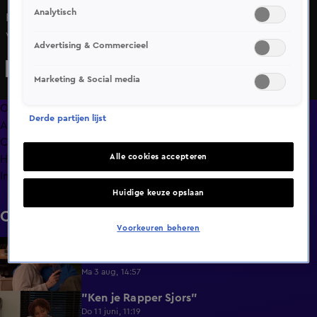
Analytisch
Francicka is heerlijk bezig met haar yoga-oefeningen en
vertelt dat ze erg lenig is. André kijkt aandachtig toe en
Advertising & Commercieel
geeft aan dat hij dat al wel had opgemerkt. André zit op de
eerste rij terwijl Francicka uitlegt welke oefeningen ze
Marketing & Social media
specifiek traint. Zal André na afloop iets van de uitleg
hebben onthouden, of waren zijn gedachten heel ergens
Overzicht
Derde partijen lijst
anders?
Afleveringen
Clips
Alle cookies accepteren
Hoe is het nu met?
Info
Huidige keuze opslaan
Clips
Voorkeuren beheren
Lang Leve de Liefde hoogtepunten:
6:32
Romantische momenten
Ma 3 aug, 14:57
"Ken je Rapper Sjors"
0:49
Do 11 juni, 11:19