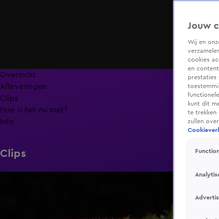
Jouw c
Wij en on
verzamelen
cookies ac
en content
Overzicht
prestaties
Afleveringen
toestemmin
functionel
Clips
kunt dit m
Hoe is het nu met?
te trekken
Info
zullen ove
Cookieverk
Clips
Function
Analytis
6:32
Adverti