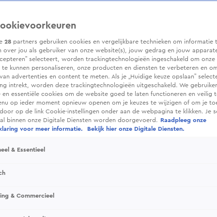
ookievoorkeuren
ze
28
partners gebruiken cookies en vergelijkbare technieken om informatie 
 over jou als gebruiker van onze website(s), jouw gedrag en jouw apparaten.
cepteren” selecteert, worden trackingtechnologieën ingeschakeld om onze 
 te kunnen personaliseren, onze producten en diensten te verbeteren en o
 van advertenties en content te meten. Als je „Huidige keuze opslaan” selecte
g intrekt, worden deze trackingtechnologieën uitgeschakeld. We gebruike
e en essentiële cookies om de website goed te laten functioneren en veilig 
enu op ieder moment opnieuw openen om je keuzes te wijzigen of om je t
 door op de link Cookie-instellingen onder aan de webpagina te klikken. Je s
ral binnen onze Digitale Diensten worden doorgevoerd.
Raadpleeg onze
laring voor meer informatie.
Bekijk hier onze Digitale Diensten.
eel & Essentieel
ch
sing & Commercieel