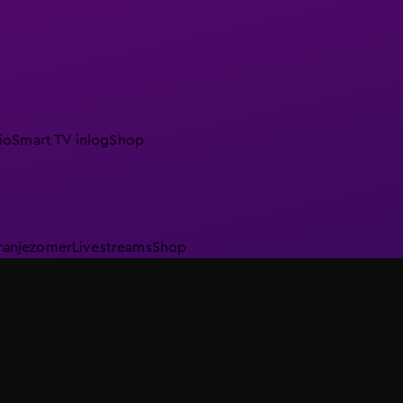
io
Smart TV inlog
Shop
ranjezomer
Livestreams
Shop