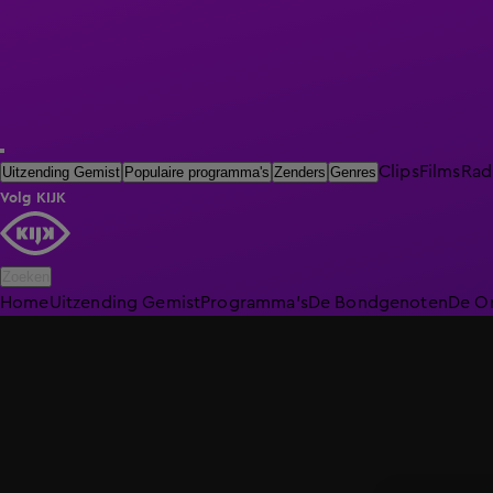
Clips
Films
Rad
Uitzending Gemist
Populaire programma's
Zenders
Genres
Volg KIJK
Zoeken
Home
Uitzending Gemist
Programma's
De Bondgenoten
De O