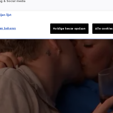
ng & Social media
jen lijst
en beheren
Huidige keuze opslaan
Alle cookie