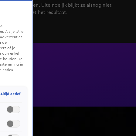
eieren moeten. Uiteindelijk blijkt ze alsnog niet
tevreden met het resultaat.
te
 Als je „Alle
advertenties
m de
ert of je
n dan enkel
te houden. Je
oestemming in
electies
Altijd actief