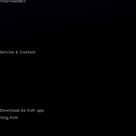
Voorwaarden
Gebruiksvoorwaarden
Cookie instellingen
Cookieverklaring
Privacyverklaring
Toegankelijkheid
Algemene voorwaarden KIJK
Service & Contact
Aanmelden voor een programma
Acties
Adverteren
Smart TV inlog
Over KIJK
Vacatures
Klantenservice
Download de KIJK app
Volg KIJK
©
2026 Talpa Network. Alle rechten voorbehouden. Geen
tekst- en datamining.