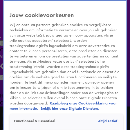
Jouw cookievoorkeuren
Wij en onze
28
partners gebruiken cookies en vergelijkbare
technieken om informatie te verzamelen over jou als gebruiker
van onze website(s), jouw gedrag en jouw apparaten. Als je
„Alle cookies accepteren” selecteert, worden
Uitzending Gemist
Populaire programma's
Zenders
Genres
trackingtechnologieën ingeschakeld om onze advertenties en
Clips
Films
Radio
Smart TV inlog
Shop
content te kunnen personaliseren, onze producten en diensten
te verbeteren en om de prestaties van advertenties en content
Volg KIJK
te meten. Als je „Huidige keuze opslaan” selecteert of je
toestemming intrekt, worden deze trackingtechnologieën
uitgeschakeld. We gebruiken dan enkel functionele en essentiële
Zoeken
cookies om de website goed te laten functioneren en veilig te
houden. Je kunt dit menu op ieder moment opnieuw openen
om je keuzes te wijzigen of om je toestemming in te trekken
door op de link Cookie-instellingen onder aan de webpagina te
Home
Uitzending Gemist
Programma's
De Bondgenoten
De
klikken. Je selecties zullen overal binnen onze Digitale Diensten
Oranjezomer
Livestreams
Shop
worden doorgevoerd.
Raadpleeg onze Cookieverklaring voor
meer informatie.
Bekijk hier onze Digitale Diensten.
Lang Leve de Liefde
Altijd actief
Functioneel & Essentieel
Michael is al snel opgeladen
21 juni 2024, 16:45