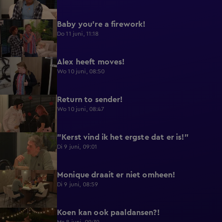
Baby you're a firework!
0:39
Do 11 juni, 11:18
Alex heeft moves!
0:43
Wo 10 juni, 08:50
Return to sender!
0:36
Wo 10 juni, 08:47
"Kerst vind ik het ergste dat er is!"
0:33
Di 9 juni, 09:01
Monique draait er niet omheen!
0:29
Di 9 juni, 08:59
Koen kan ook paaldansen?!
0:38