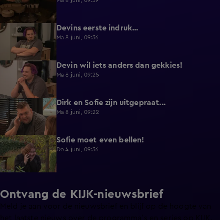
Ma 8 juni, 09:39
Devins eerste indruk...
0:30
Ma 8 juni, 09:36
Devin wil iets anders dan gekkies!
0:25
Ma 8 juni, 09:25
Dirk en Sofie zijn uitgepraat...
0:26
Ma 8 juni, 09:22
Sofie moet even bellen!
1:13
Do 4 juni, 09:36
Ontvang de KIJK-nieuwsbrief
Meld je aan voor de nieuwsbrief en blijf op de hoogte van
het laatste nieuws over de programma’s en series op KIJK.