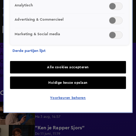
Analytisch
Aan rustig wakker worden doet Michael niet. Iedereen
mag het weten dat hij al opgeladen is.
Advertising & Commercieel
Marketing & Social media
Overzicht
Derde partijen lijst
Afleveringen
Clips
Alle cookies accepteren
Hoe is het nu met?
Info
Huidige keuze opslaan
Clips
Voorkeuren beheren
Lang Leve de Liefde hoogtepunten:
6:32
Romantische momenten
Ma 3 aug, 14:57
"Ken je Rapper Sjors"
0:49
Do 11 juni, 11:19