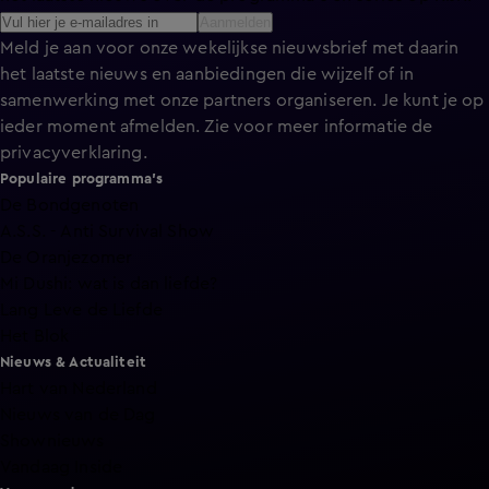
Aanmelden
Meld je aan voor onze wekelijkse nieuwsbrief met daarin
het laatste nieuws en aanbiedingen die wijzelf of in
samenwerking met onze partners organiseren. Je kunt je op
ieder moment afmelden. Zie voor meer informatie de
privacyverklaring
.
Populaire programma's
De Bondgenoten
A.S.S. - Anti Survival Show
De Oranjezomer
Mi Dushi: wat is dan liefde?
Lang Leve de Liefde
Het Blok
Nieuws & Actualiteit
Hart van Nederland
Nieuws van de Dag
Shownieuws
Vandaag Inside