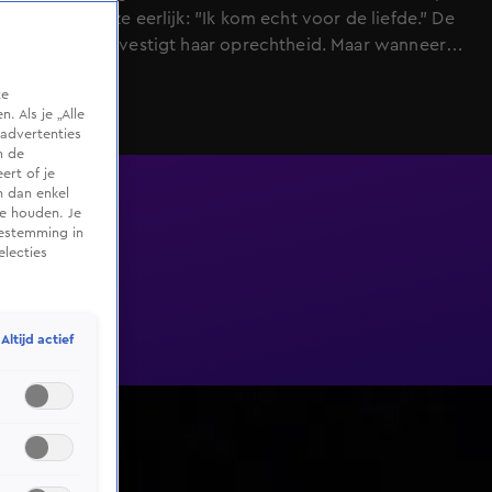
antwoordt ze eerlijk: "Ik kom echt voor de liefde." De
detector bevestigt haar oprechtheid. Maar wanneer
Daan de vraag krijgt of hij al de neiging heeft gehad
te
om Julie te zoenen, liegt hij. Hij legt uit dat hij niet de
 Als je „Alle
neiging had, maar wel de behoefte voelde. "Je bent
advertenties
een knappe meid," zegt hij, "en ik geef je graag een
m de
ert of je
kus." De spanning is voelbaar, en de chemie tussen hen
n dan enkel
groeit.
te houden. Je
oestemming in
electies
Altijd actief