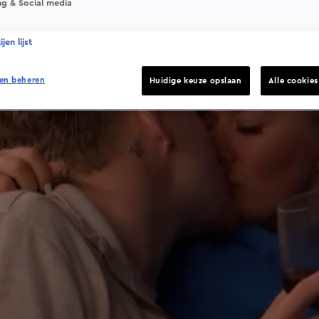
ng & Social media
jen lijst
en beheren
Huidige keuze opslaan
Alle cookie