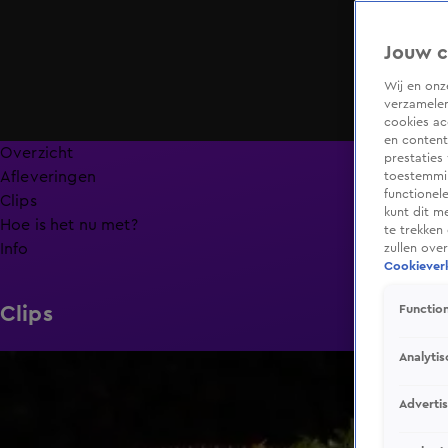
Jouw c
Wij en on
verzamelen
cookies ac
en content
Overzicht
prestaties
Afleveringen
toestemmin
functionel
Clips
kunt dit m
Hoe is het nu met?
te trekken
Info
zullen ove
Cookieverk
Clips
Function
Analytis
6:32
Adverti