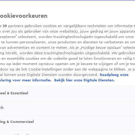
ookievoorkeuren
ze
29
partners gebruiken cookies en vergelijkbare technieken om informatie 
 over jou als gebruiker van onze website(s), jouw gedrag en jouw apparaten.
cepteren” selecteert, worden trackingtechnologieën ingeschakeld om onze 
 te kunnen personaliseren, onze producten en diensten te verbeteren en o
 van advertenties en content te meten. Als je „Huidige keuze opslaan” selecte
g intrekt, worden deze trackingtechnologieën uitgeschakeld. We gebruike
e en essentiële cookies om de website goed te laten functioneren en veilig 
enu op ieder moment opnieuw openen om je keuzes te wijzigen of om je t
 door op de link Cookie-instellingen onder aan de webpagina te klikken. Je s
ral binnen onze Digitale Diensten worden doorgevoerd.
Raadpleeg onze
laring voor meer informatie.
Bekijk hier onze Digitale Diensten.
eel & Essentieel
ch
sing & Commercieel