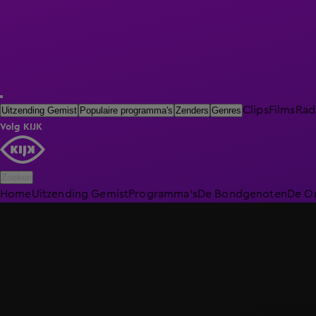
Clips
Films
Rad
Uitzending Gemist
Populaire programma's
Zenders
Genres
Volg KIJK
Zoeken
Home
Uitzending Gemist
Programma's
De Bondgenoten
De O