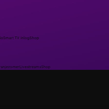
io
Smart TV inlog
Shop
ranjezomer
Livestreams
Shop