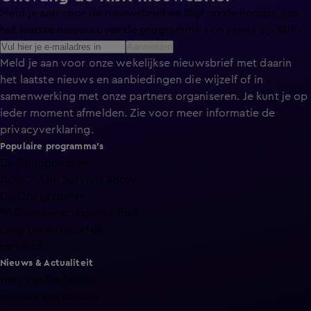
Meld je aan voor de nieuwsbrief en blijf op de hoogte van
het laatste nieuws over de programma’s en series op KIJK.
Aanmelden
Meld je aan voor onze wekelijkse nieuwsbrief met daarin
het laatste nieuws en aanbiedingen die wijzelf of in
samenwerking met onze partners organiseren. Je kunt je op
ieder moment afmelden. Zie voor meer informatie de
privacyverklaring
.
Populaire programma's
De Bondgenoten
A.S.S. - Anti Survival Show
De Oranjezomer
Mi Dushi: wat is dan liefde?
Lang Leve de Liefde
Het Blok
Nieuws & Actualiteit
Hart van Nederland
Nieuws van de Dag