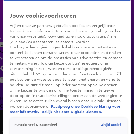
Jouw cookievoorkeuren
Wij en onze
29
partners gebruiken cookies en vergelijkbare
technieken om informatie te verzamelen over jou als gebruiker
van onze website(s), jouw gedrag en jouw apparaten. Als je
„Alle cookies accepteren” selecteert, worden
Uitzending Gemist
Populaire programma's
Zenders
Genres
trackingtechnologieën ingeschakeld om onze advertenties en
Clips
Films
Radio
Smart TV inlog
Shop
content te kunnen personaliseren, onze producten en diensten
te verbeteren en om de prestaties van advertenties en content
Volg KIJK
te meten. Als je „Huidige keuze opslaan” selecteert of je
toestemming intrekt, worden deze trackingtechnologieën
uitgeschakeld. We gebruiken dan enkel functionele en essentiële
Zoeken
cookies om de website goed te laten functioneren en veilig te
houden. Je kunt dit menu op ieder moment opnieuw openen
om je keuzes te wijzigen of om je toestemming in te trekken
door op de link Cookie-instellingen onder aan de webpagina te
Home
Uitzending Gemist
Programma's
De Bondgenoten
De
klikken. Je selecties zullen overal binnen onze Digitale Diensten
Oranjezomer
Livestreams
Shop
worden doorgevoerd.
Raadpleeg onze Cookieverklaring voor
meer informatie.
Bekijk hier onze Digitale Diensten.
Lang Leve de Liefde
Altijd actief
Functioneel & Essentieel
Seizoen 7, aflevering 127
11 mrt 2025, 18:52