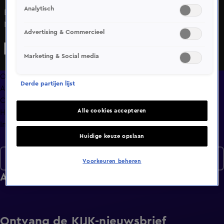
Analytisch
Er zit helaas geen beweging in de date van Jeska en
Marcel. Bij de dove Jamie en horende Denise is het heel
Advertising & Commercieel
gezellig maar niet romantisch. Wie weet vinden Edon en
Rilana wel de liefde in ons andere appartement.
Marketing & Social media
Overzicht
Derde partijen lijst
Afleveringen
Clips
Alle cookies accepteren
Hoe is het nu met?
Info
Huidige keuze opslaan
Seizoen 7
Voorkeuren beheren
Afleveringen
Ontvang de KIJK-nieuwsbrief