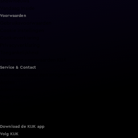
Shownieuws
Vandaag Inside
Voorwaarden
Gebruiksvoorwaarden
Cookie instellingen
Cookieverklaring
Privacyverklaring
Toegankelijkheid
Algemene voorwaarden KIJK
Service & Contact
Aanmelden voor een programma
Acties
Adverteren
Smart TV inlog
Over KIJK
Vacatures
Klantenservice
Download de KIJK app
Volg KIJK