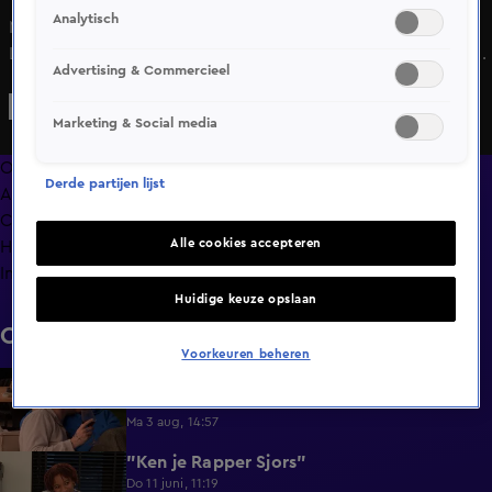
Analytisch
Mona en Maxim lijken goed te klikken in Lang Leve de
Liefde! Mona geeft aan dat ze best dominant kan zijn en is
Advertising & Commercieel
nu ook benieuwd hoe dominant Maxim kan zijn. Maxim is
dominant in zijn standvastigheid, maar dat is niet het enige
Marketing & Social media
waar hij dominant in is.
Overzicht
Derde partijen lijst
Afleveringen
Clips
Alle cookies accepteren
Hoe is het nu met?
Info
Huidige keuze opslaan
Clips
Voorkeuren beheren
Lang Leve de Liefde hoogtepunten:
6:32
Romantische momenten
Ma 3 aug, 14:57
"Ken je Rapper Sjors"
0:49
Do 11 juni, 11:19