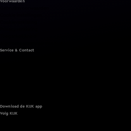
Voorwaarden
Gebruiksvoorwaarden
Cookie instellingen
Cookieverklaring
Privacyverklaring
Toegankelijkheid
Algemene voorwaarden KIJK
Service & Contact
Aanmelden voor een programma
Acties
Adverteren
Smart TV inlog
Over KIJK
Vacatures
Klantenservice
Download de KIJK app
Volg KIJK
©
2026 Talpa Network. Alle rechten voorbehouden. Geen
tekst- en datamining.