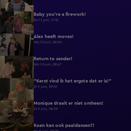
Baby you're a firework!
0:39
Do 11 juni, 11:18
Alex heeft moves!
0:43
Wo 10 juni, 08:50
Return to sender!
0:36
Wo 10 juni, 08:47
"Kerst vind ik het ergste dat er is!"
0:33
Di 9 juni, 09:01
Monique draait er niet omheen!
0:29
Di 9 juni, 08:59
Koen kan ook paaldansen?!
0:38