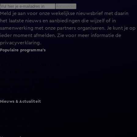
Aanmelden
Meld je aan voor onze wekelijkse nieuwsbrief met daarin
het laatste nieuws en aanbiedingen die wijzelf of in
samenwerking met onze partners organiseren. Je kunt je op
ieder moment afmelden. Zie voor meer informatie de
privacyverklaring
.
Populaire programma's
De Bondgenoten
A.S.S. - Anti Survival Show
De Oranjezomer
Mi Dushi: wat is dan liefde?
Lang Leve de Liefde
Het Blok
Nieuws & Actualiteit
Hart van Nederland
Nieuws van de Dag
Shownieuws
Vandaag Inside