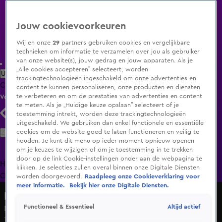
Jouw cookievoorkeuren
Wij en onze
29
partners gebruiken cookies en vergelijkbare
technieken om informatie te verzamelen over jou als gebruiker
van onze website(s), jouw gedrag en jouw apparaten. Als je
„Alle cookies accepteren” selecteert, worden
Uitzending Gemist
Populaire programma's
Zenders
Genres
trackingtechnologieën ingeschakeld om onze advertenties en
Clips
Films
Radio
Smart TV inlog
Shop
content te kunnen personaliseren, onze producten en diensten
te verbeteren en om de prestaties van advertenties en content
Volg KIJK
te meten. Als je „Huidige keuze opslaan” selecteert of je
toestemming intrekt, worden deze trackingtechnologieën
uitgeschakeld. We gebruiken dan enkel functionele en essentiële
Zoeken
cookies om de website goed te laten functioneren en veilig te
houden. Je kunt dit menu op ieder moment opnieuw openen
om je keuzes te wijzigen of om je toestemming in te trekken
door op de link Cookie-instellingen onder aan de webpagina te
Home
Uitzending Gemist
Programma's
De Bondgenoten
De
klikken. Je selecties zullen overal binnen onze Digitale Diensten
Oranjezomer
Livestreams
Shop
worden doorgevoerd.
Raadpleeg onze Cookieverklaring voor
meer informatie.
Bekijk hier onze Digitale Diensten.
Lang Leve de Liefde
Altijd actief
Functioneel & Essentieel
Maxim weet goed op welk gebied hij dominant is
14 juli 2025, 19:30