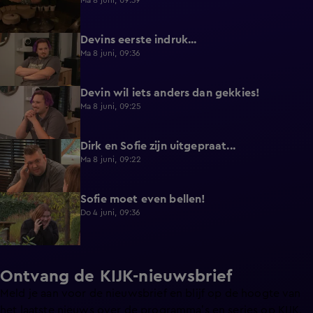
Ma 8 juni, 09:39
Devins eerste indruk...
0:30
Ma 8 juni, 09:36
Devin wil iets anders dan gekkies!
0:25
Ma 8 juni, 09:25
Dirk en Sofie zijn uitgepraat...
0:26
Ma 8 juni, 09:22
Sofie moet even bellen!
1:13
Do 4 juni, 09:36
Ontvang de KIJK-nieuwsbrief
Meld je aan voor de nieuwsbrief en blijf op de hoogte van
het laatste nieuws over de programma’s en series op KIJK.