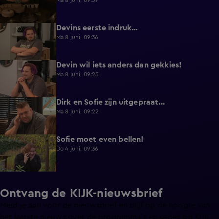
Ma 8 juni, 09:39
Devins eerste indruk...
0:30
Ma 8 juni, 09:36
Devin wil iets anders dan gekkies!
0:25
Ma 8 juni, 09:25
Dirk en Sofie zijn uitgepraat...
0:26
Ma 8 juni, 09:22
Sofie moet even bellen!
1:13
Do 4 juni, 09:36
Ontvang de KIJK-nieuwsbrief
Meld je aan voor de nieuwsbrief en blijf op de hoogte van
het laatste nieuws over de programma’s en series op KIJK.