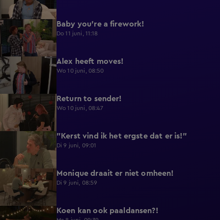
Baby you're a firework!
0:39
Do 11 juni, 11:18
Alex heeft moves!
0:43
Wo 10 juni, 08:50
Return to sender!
0:36
Wo 10 juni, 08:47
"Kerst vind ik het ergste dat er is!"
0:33
Di 9 juni, 09:01
Monique draait er niet omheen!
0:29
Di 9 juni, 08:59
Koen kan ook paaldansen?!
0:38