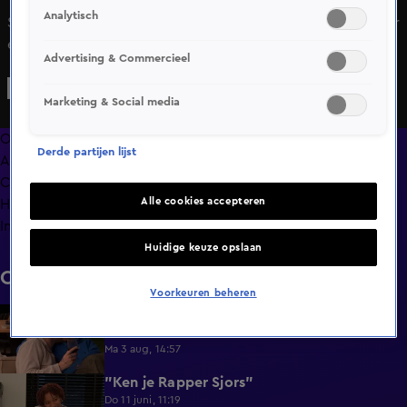
Analytisch
Shaquille heeft het goed bedacht: hij warmt de oven voor
en Denise doet de broodjes erin. Ieder zijn bijdrage.
Advertising & Commercieel
Verdere gesprekstof blijft uit tussen de twee dus Shaquille
zit Denise aardig achter de broek aan omtrent de oven. Hij
Marketing & Social media
probeert het ijs te breken met een grapje. Of Denise die
kan waarderen?
Overzicht
Derde partijen lijst
Afleveringen
Clips
Alle cookies accepteren
Hoe is het nu met?
Info
Huidige keuze opslaan
Clips
Voorkeuren beheren
Lang Leve de Liefde hoogtepunten:
6:32
Romantische momenten
Ma 3 aug, 14:57
"Ken je Rapper Sjors"
0:49
Do 11 juni, 11:19