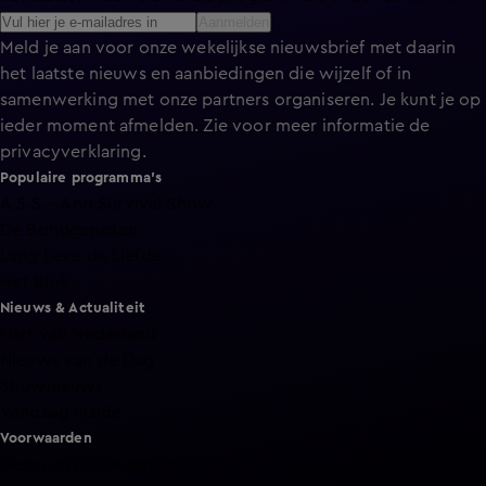
Aanmelden
Meld je aan voor onze wekelijkse nieuwsbrief met daarin
het laatste nieuws en aanbiedingen die wijzelf of in
samenwerking met onze partners organiseren. Je kunt je op
ieder moment afmelden. Zie voor meer informatie de
privacyverklaring
.
Populaire programma's
A.S.S. - Anti Survival Show
De Bondgenoten
Lang Leve de Liefde
Het Blok
Nieuws & Actualiteit
Hart van Nederland
Nieuws van de Dag
Shownieuws
Vandaag Inside
Voorwaarden
Gebruiksvoorwaarden