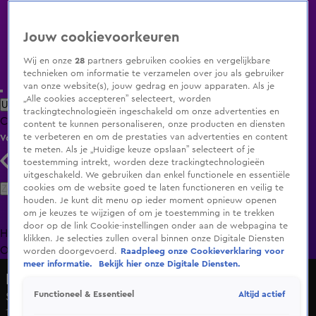
Jouw cookievoorkeuren
Wij en onze
28
partners gebruiken cookies en vergelijkbare
technieken om informatie te verzamelen over jou als gebruiker
van onze website(s), jouw gedrag en jouw apparaten. Als je
„Alle cookies accepteren” selecteert, worden
Uitzending Gemist
Populaire programma's
Zenders
Genres
trackingtechnologieën ingeschakeld om onze advertenties en
Clips
Films
Radio
Smart TV inlog
Shop
content te kunnen personaliseren, onze producten en diensten
te verbeteren en om de prestaties van advertenties en content
Volg KIJK
te meten. Als je „Huidige keuze opslaan” selecteert of je
toestemming intrekt, worden deze trackingtechnologieën
uitgeschakeld. We gebruiken dan enkel functionele en essentiële
Zoeken
cookies om de website goed te laten functioneren en veilig te
houden. Je kunt dit menu op ieder moment opnieuw openen
om je keuzes te wijzigen of om je toestemming in te trekken
door op de link Cookie-instellingen onder aan de webpagina te
Home
Uitzending Gemist
Programma's
De Bondgenoten
De
klikken. Je selecties zullen overal binnen onze Digitale Diensten
Oranjezomer
Livestreams
Shop
worden doorgevoerd.
Raadpleeg onze Cookieverklaring voor
meer informatie.
Bekijk hier onze Digitale Diensten.
Lang Leve de Liefde
Altijd actief
Functioneel & Essentieel
Shaquille wilt kaas...
18 juni 2024, 11:02