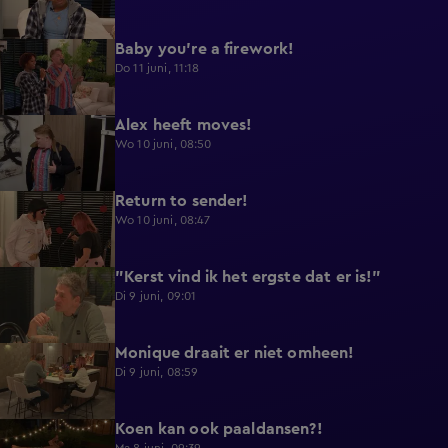
Baby you're a firework!
0:39
Do 11 juni, 11:18
Alex heeft moves!
0:43
Wo 10 juni, 08:50
Return to sender!
0:36
Wo 10 juni, 08:47
"Kerst vind ik het ergste dat er is!"
0:33
Di 9 juni, 09:01
Monique draait er niet omheen!
0:29
Di 9 juni, 08:59
Koen kan ook paaldansen?!
0:38