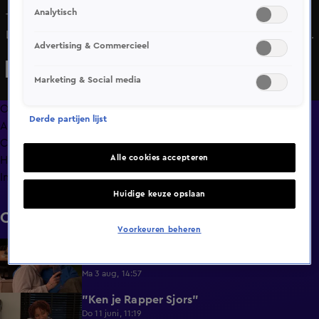
Analytisch
Tijdens een saxofoonles ontdekken Tijmen en Denise in
Lang Leve de Liefde dat het bespelen van dit instrument
Advertising & Commercieel
toch net iets lastiger is dan gedacht. Raken ze wél de juiste
noot bij elkaar?
Marketing & Social media
Overzicht
Derde partijen lijst
Afleveringen
Clips
Alle cookies accepteren
Hoe is het nu met?
Info
Huidige keuze opslaan
Clips
Voorkeuren beheren
Lang Leve de Liefde hoogtepunten:
6:32
Romantische momenten
Ma 3 aug, 14:57
"Ken je Rapper Sjors"
0:49
Do 11 juni, 11:19