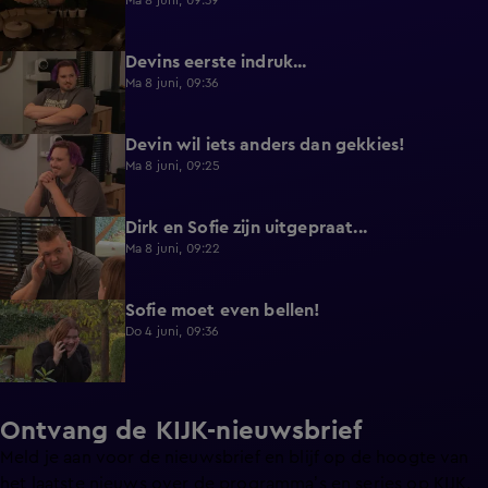
Ma 8 juni, 09:39
Devins eerste indruk...
0:30
Ma 8 juni, 09:36
Devin wil iets anders dan gekkies!
0:25
Ma 8 juni, 09:25
Dirk en Sofie zijn uitgepraat...
0:26
Ma 8 juni, 09:22
Sofie moet even bellen!
1:13
Do 4 juni, 09:36
Ontvang de KIJK-nieuwsbrief
Meld je aan voor de nieuwsbrief en blijf op de hoogte van
het laatste nieuws over de programma’s en series op KIJK.