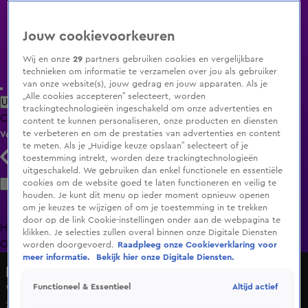
Jouw cookievoorkeuren
Wij en onze
29
partners gebruiken cookies en vergelijkbare
technieken om informatie te verzamelen over jou als gebruiker
van onze website(s), jouw gedrag en jouw apparaten. Als je
„Alle cookies accepteren” selecteert, worden
Uitzending Gemist
Populaire programma's
Zenders
Genres
trackingtechnologieën ingeschakeld om onze advertenties en
Clips
Films
Radio
Smart TV inlog
Shop
content te kunnen personaliseren, onze producten en diensten
te verbeteren en om de prestaties van advertenties en content
Volg KIJK
te meten. Als je „Huidige keuze opslaan” selecteert of je
toestemming intrekt, worden deze trackingtechnologieën
uitgeschakeld. We gebruiken dan enkel functionele en essentiële
Zoeken
cookies om de website goed te laten functioneren en veilig te
houden. Je kunt dit menu op ieder moment opnieuw openen
om je keuzes te wijzigen of om je toestemming in te trekken
door op de link Cookie-instellingen onder aan de webpagina te
Home
Uitzending Gemist
Programma's
De Bondgenoten
De
klikken. Je selecties zullen overal binnen onze Digitale Diensten
Oranjezomer
Livestreams
Shop
worden doorgevoerd.
Raadpleeg onze Cookieverklaring voor
meer informatie.
Bekijk hier onze Digitale Diensten.
Lang Leve de Liefde
Altijd actief
Functioneel & Essentieel
Valse start bij Tijmen en Denise
25 juni 2025, 14:40