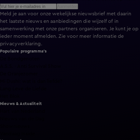
Aanmelden
Meld je aan voor onze wekelijkse nieuwsbrief met daarin
het laatste nieuws en aanbiedingen die wijzelf of in
samenwerking met onze partners organiseren. Je kunt je op
ieder moment afmelden. Zie voor meer informatie de
privacyverklaring
.
Populaire programma's
De Bondgenoten
A.S.S. - Anti Survival Show
De Oranjezomer
Mi Dushi: wat is dan liefde?
Lang Leve de Liefde
Het Blok
Nieuws & Actualiteit
Hart van Nederland
Nieuws van de Dag
Shownieuws
Vandaag Inside