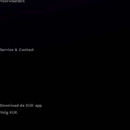
Voorwaarden
Gebruiksvoorwaarden
Cookie instellingen
Cookieverklaring
Privacyverklaring
Toegankelijkheid
Algemene voorwaarden KIJK
Service & Contact
Aanmelden voor een programma
Acties
Adverteren
Smart TV inlog
Over KIJK
Vacatures
Klantenservice
Download de KIJK app
Volg KIJK
©
2026 Talpa Network. Alle rechten voorbehouden. Geen
tekst- en datamining.