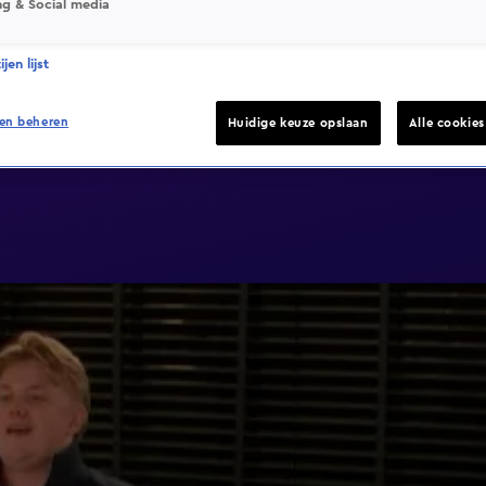
ng & Social media
jen lijst
en beheren
Huidige keuze opslaan
Alle cookie