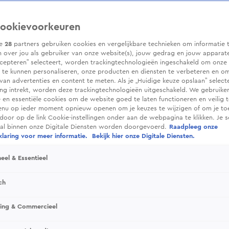
ookievoorkeuren
ze
28
partners gebruiken cookies en vergelijkbare technieken om informatie 
 over jou als gebruiker van onze website(s), jouw gedrag en jouw apparaten.
cepteren” selecteert, worden trackingtechnologieën ingeschakeld om onze 
 te kunnen personaliseren, onze producten en diensten te verbeteren en o
 van advertenties en content te meten. Als je „Huidige keuze opslaan” selecte
g intrekt, worden deze trackingtechnologieën uitgeschakeld. We gebruike
e en essentiële cookies om de website goed te laten functioneren en veilig 
enu op ieder moment opnieuw openen om je keuzes te wijzigen of om je t
 door op de link Cookie-instellingen onder aan de webpagina te klikken. Je s
ral binnen onze Digitale Diensten worden doorgevoerd.
Raadpleeg onze
efde
laring voor meer informatie.
Bekijk hier onze Digitale Diensten.
es ruim de tijd krijgen om elkaar goed te leren
eel & Essentieel
aximaal 4 dagen met elkaar door te brengen.
ch
sing & Commercieel