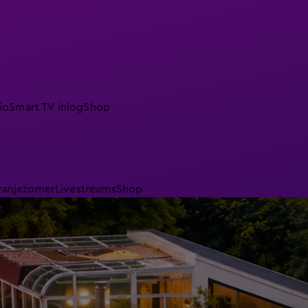
io
Smart TV inlog
Shop
ranjezomer
Livestreams
Shop