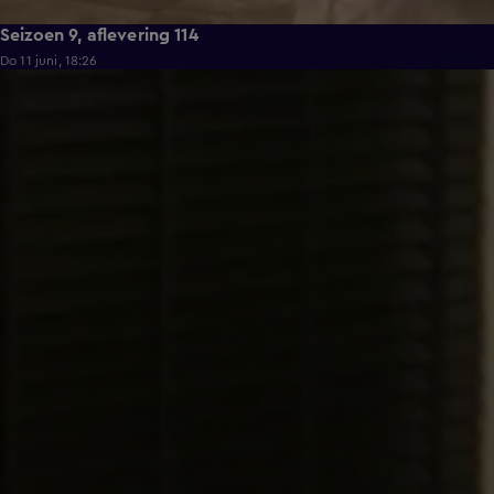
Seizoen 9, aflevering 114
Do 11 juni, 18:26
22:29