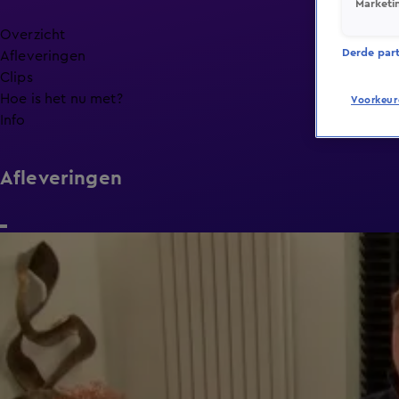
Marketi
Overzicht
Derde parti
Afleveringen
Clips
Hoe is het nu met?
Voorkeur
Info
Afleveringen
21:50