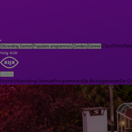
Clips
Films
Rad
Uitzending Gemist
Populaire programma's
Zenders
Genres
Volg KIJK
Zoeken
Home
Uitzending Gemist
Programma's
De Bondgenoten
De O