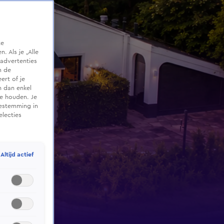
te
 Als je „Alle
advertenties
m de
ert of je
n dan enkel
te houden. Je
oestemming in
electies
Altijd actief