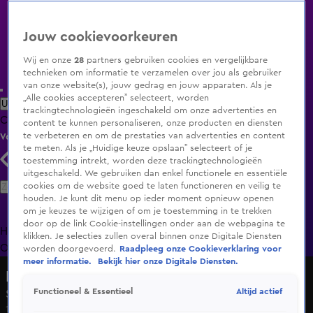
Jouw cookievoorkeuren
Wij en onze
28
partners gebruiken cookies en vergelijkbare
technieken om informatie te verzamelen over jou als gebruiker
van onze website(s), jouw gedrag en jouw apparaten. Als je
„Alle cookies accepteren” selecteert, worden
Uitzending Gemist
Populaire programma's
Zenders
Genres
trackingtechnologieën ingeschakeld om onze advertenties en
Clips
Films
Radio
Smart TV inlog
Shop
content te kunnen personaliseren, onze producten en diensten
te verbeteren en om de prestaties van advertenties en content
Volg KIJK
te meten. Als je „Huidige keuze opslaan” selecteert of je
toestemming intrekt, worden deze trackingtechnologieën
uitgeschakeld. We gebruiken dan enkel functionele en essentiële
Zoeken
cookies om de website goed te laten functioneren en veilig te
houden. Je kunt dit menu op ieder moment opnieuw openen
om je keuzes te wijzigen of om je toestemming in te trekken
door op de link Cookie-instellingen onder aan de webpagina te
Home
Uitzending Gemist
Programma's
De Bondgenoten
De
klikken. Je selecties zullen overal binnen onze Digitale Diensten
Oranjezomer
Livestreams
Shop
worden doorgevoerd.
Raadpleeg onze Cookieverklaring voor
meer informatie.
Bekijk hier onze Digitale Diensten.
Lang Leve de Liefde
Altijd actief
Functioneel & Essentieel
Seizoen 7, aflevering 10
13 sep 2024, 18:54