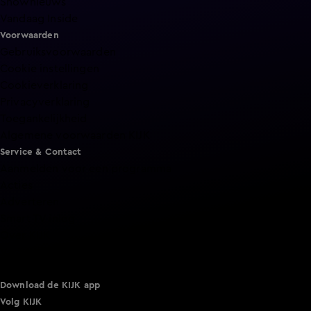
Shownieuws
Vandaag Inside
Voorwaarden
Gebruiksvoorwaarden
Cookie instellingen
Cookieverklaring
Privacyverklaring
Toegankelijkheid
Algemene voorwaarden KIJK
Service & Contact
Aanmelden voor een programma
Acties
Adverteren
Smart TV inlog
Over KIJK
Vacatures
Klantenservice
Download de KIJK app
Volg KIJK