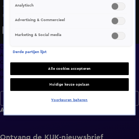
Analytisch
Tussen Edwin en Marie-José lijkt de vonk fysiek over te
slaan, maar dan lijken ze toch niet helemaal hetzelfde te
Advertising & Commercieel
denken over de toekomst. Maric maakt van zijn date met
Julia vanaf het begin een feestje, dit resulteert in een
Marketing & Social media
lapdance die hem nog lang zal bij blijven.
Overzicht
Derde partijen lijst
Afleveringen
Clips
Alle cookies accepteren
Hoe is het nu met?
Info
Huidige keuze opslaan
Seizoen 7
Voorkeuren beheren
Afleveringen
Ontvang de KIJK-nieuwsbrief