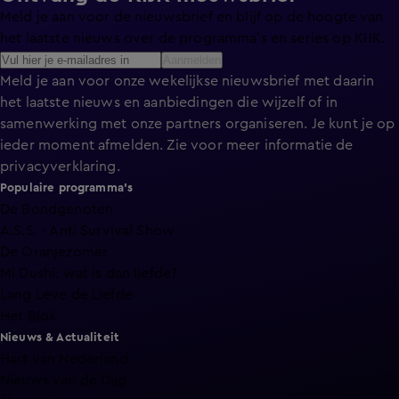
Meld je aan voor de nieuwsbrief en blijf op de hoogte van
het laatste nieuws over de programma’s en series op KIJK.
Aanmelden
Meld je aan voor onze wekelijkse nieuwsbrief met daarin
het laatste nieuws en aanbiedingen die wijzelf of in
samenwerking met onze partners organiseren. Je kunt je op
ieder moment afmelden. Zie voor meer informatie de
privacyverklaring
.
Populaire programma's
De Bondgenoten
A.S.S. - Anti Survival Show
De Oranjezomer
Mi Dushi: wat is dan liefde?
Lang Leve de Liefde
Het Blok
Nieuws & Actualiteit
Hart van Nederland
Nieuws van de Dag