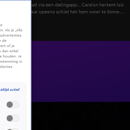
contact gehad via een datingapp... Carslon herkent Isis
eerst niet maar opeens schiet het hem weer te binnen.
Het enige wat hij nog zegt nee, nee, nee! Zal dit een
te
gezellige date gaan worden?
 Als je „Alle
advertenties
m de
ert of je
n dan enkel
te houden. Je
oestemming in
electies
Altijd actief