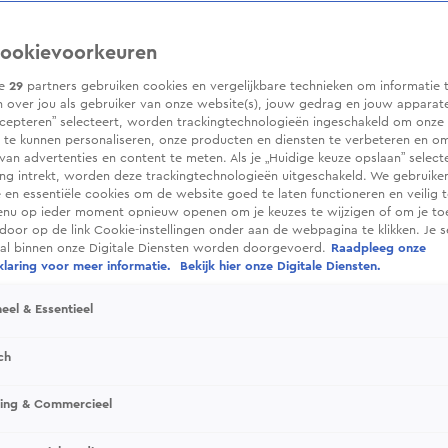
ookievoorkeuren
ze
29
partners gebruiken cookies en vergelijkbare technieken om informatie 
 over jou als gebruiker van onze website(s), jouw gedrag en jouw apparaten.
cepteren” selecteert, worden trackingtechnologieën ingeschakeld om onze 
 te kunnen personaliseren, onze producten en diensten te verbeteren en o
 van advertenties en content te meten. Als je „Huidige keuze opslaan” selecte
g intrekt, worden deze trackingtechnologieën uitgeschakeld. We gebruike
e en essentiële cookies om de website goed te laten functioneren en veilig 
enu op ieder moment opnieuw openen om je keuzes te wijzigen of om je t
 door op de link Cookie-instellingen onder aan de webpagina te klikken. Je s
ral binnen onze Digitale Diensten worden doorgevoerd.
Raadpleeg onze
laring voor meer informatie.
Bekijk hier onze Digitale Diensten.
eel & Essentieel
ch
sing & Commercieel