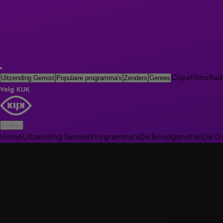
Clips
Films
Rad
Uitzending Gemist
Populaire programma's
Zenders
Genres
Volg KIJK
Zoeken
Home
Uitzending Gemist
Programma's
De Bondgenoten
De O