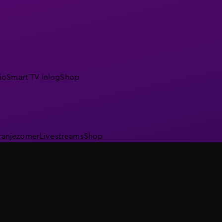
io
Smart TV inlog
Shop
ranjezomer
Livestreams
Shop