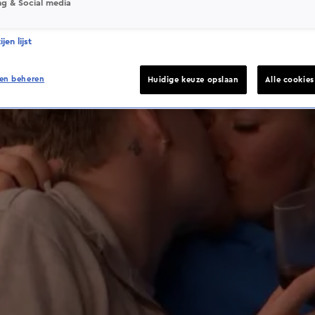
ng & Social media
jen lijst
en beheren
Huidige keuze opslaan
Alle cookie