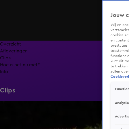
Jouw c
Wij en on
verzamelen
cookies ac
en content
Overzicht
prestaties
Afleveringen
toestemmin
functionel
Clips
kunt dit m
Hoe is het nu met?
te trekken
Info
zullen ove
Cookieverk
Clips
Function
Analytis
6:32
Adverti