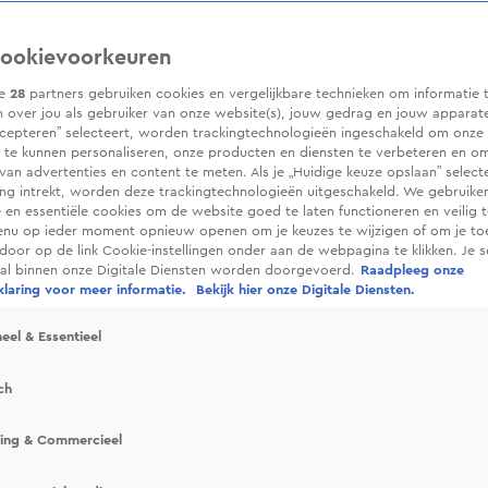
ookievoorkeuren
ze
28
partners gebruiken cookies en vergelijkbare technieken om informatie 
 over jou als gebruiker van onze website(s), jouw gedrag en jouw apparaten.
cepteren” selecteert, worden trackingtechnologieën ingeschakeld om onze 
 te kunnen personaliseren, onze producten en diensten te verbeteren en o
 van advertenties en content te meten. Als je „Huidige keuze opslaan” selecte
g intrekt, worden deze trackingtechnologieën uitgeschakeld. We gebruike
e en essentiële cookies om de website goed te laten functioneren en veilig 
enu op ieder moment opnieuw openen om je keuzes te wijzigen of om je t
 door op de link Cookie-instellingen onder aan de webpagina te klikken. Je s
ral binnen onze Digitale Diensten worden doorgevoerd.
Raadpleeg onze
laring voor meer informatie.
Bekijk hier onze Digitale Diensten.
eel & Essentieel
ch
sing & Commercieel