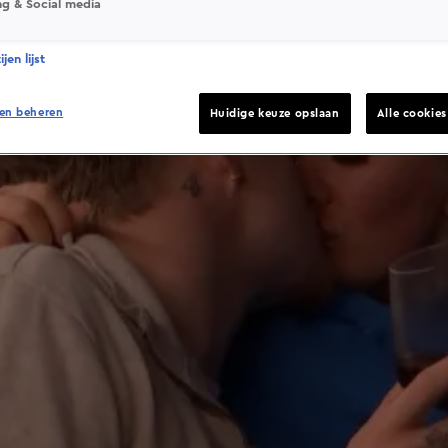
ng & Social media
jen lijst
en beheren
Huidige keuze opslaan
Alle cookie