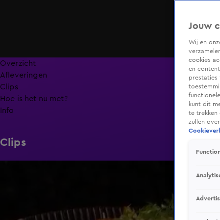
Jouw c
Wij en on
verzamelen
cookies ac
Overzicht
en content
Afleveringen
prestaties
Clips
toestemmin
functionel
Hoe is het nu met?
kunt dit m
Info
te trekken
zullen ove
Cookieverk
Clips
Function
6:32
Analytis
Adverti