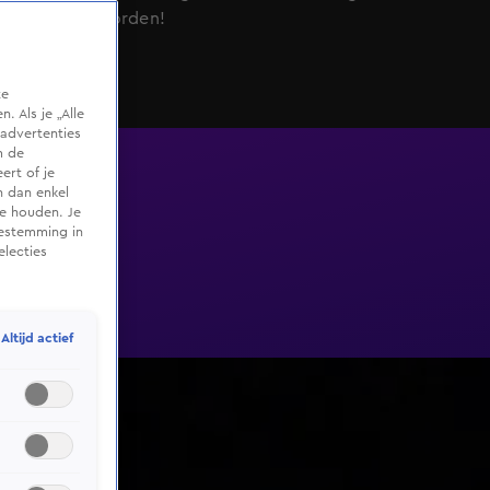
geschud worden!
te
 Als je „Alle
advertenties
m de
ert of je
n dan enkel
te houden. Je
oestemming in
electies
Altijd actief