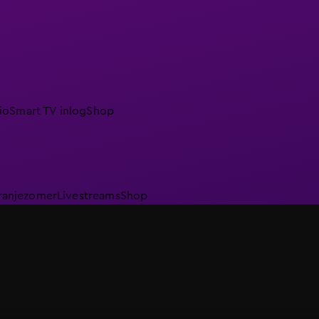
io
Smart TV inlog
Shop
ranjezomer
Livestreams
Shop