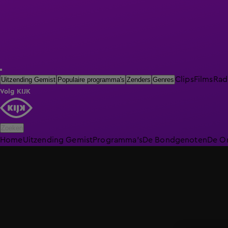
Clips
Films
Rad
Uitzending Gemist
Populaire programma's
Zenders
Genres
Volg KIJK
Zoeken
Home
Uitzending Gemist
Programma's
De Bondgenoten
De O