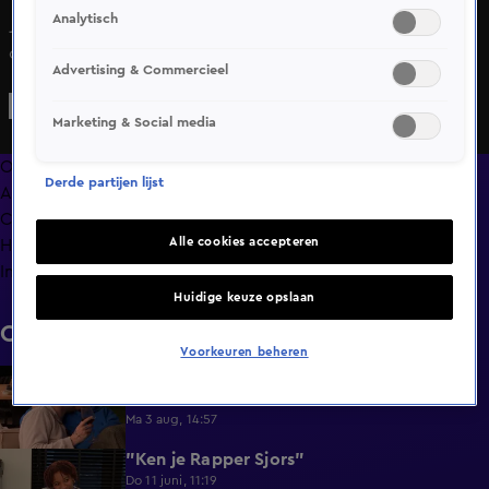
Analytisch
Jerrie krijgt een typisch Amsterdams welkom van Debbie,
compleet met bitterballen en muziek! Het is al snel erg
Advertising & Commercieel
gezellig tussen de twee al is er bij Debbie nog niet direct
een fysieke klik. Wel besluiten ze om samen te slapen. Op
Marketing & Social media
de vraag 'nooit meer knuffelen of nooit meer seks' geven
beide aan meer van het knuffelen te zijn. Zit het er voor de
Overzicht
Derde partijen lijst
twee in om samen te knuffelen?
Afleveringen
Clips
Alle cookies accepteren
Hoe is het nu met?
Info
Huidige keuze opslaan
Clips
Voorkeuren beheren
Lang Leve de Liefde hoogtepunten:
6:32
Romantische momenten
Ma 3 aug, 14:57
"Ken je Rapper Sjors"
0:49
Do 11 juni, 11:19