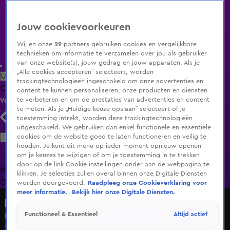
Jouw cookievoorkeuren
Wij en onze
29
partners gebruiken cookies en vergelijkbare
technieken om informatie te verzamelen over jou als gebruiker
van onze website(s), jouw gedrag en jouw apparaten. Als je
„Alle cookies accepteren” selecteert, worden
Uitzending Gemist
Populaire programma's
Zenders
Genres
trackingtechnologieën ingeschakeld om onze advertenties en
Clips
Films
Radio
Smart TV inlog
Shop
content te kunnen personaliseren, onze producten en diensten
te verbeteren en om de prestaties van advertenties en content
Volg KIJK
te meten. Als je „Huidige keuze opslaan” selecteert of je
toestemming intrekt, worden deze trackingtechnologieën
uitgeschakeld. We gebruiken dan enkel functionele en essentiële
Zoeken
cookies om de website goed te laten functioneren en veilig te
houden. Je kunt dit menu op ieder moment opnieuw openen
om je keuzes te wijzigen of om je toestemming in te trekken
door op de link Cookie-instellingen onder aan de webpagina te
Home
Uitzending Gemist
Programma's
De Bondgenoten
De
klikken. Je selecties zullen overal binnen onze Digitale Diensten
Oranjezomer
Livestreams
Shop
worden doorgevoerd.
Raadpleeg onze Cookieverklaring voor
meer informatie.
Bekijk hier onze Digitale Diensten.
Lang Leve de Liefde
Altijd actief
Functioneel & Essentieel
Het Kamasutra boek blijft nog even in de koelkast
5 nov 2024, 18:55