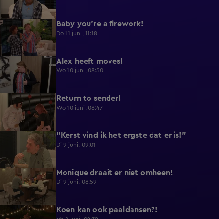
Baby you're a firework!
0:39
Do 11 juni, 11:18
Alex heeft moves!
0:43
Wo 10 juni, 08:50
Return to sender!
0:36
Wo 10 juni, 08:47
"Kerst vind ik het ergste dat er is!"
0:33
Di 9 juni, 09:01
Monique draait er niet omheen!
0:29
Di 9 juni, 08:59
Koen kan ook paaldansen?!
0:38