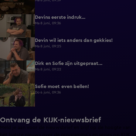
Ma 8 juni, 09:39
Devins eerste indruk...
0:30
Ma 8 juni, 09:36
Devin wil iets anders dan gekkies!
0:25
Ma 8 juni, 09:25
Dirk en Sofie zijn uitgepraat...
0:26
Ma 8 juni, 09:22
Sofie moet even bellen!
1:13
Do 4 juni, 09:36
Ontvang de KIJK-nieuwsbrief
Meld je aan voor de nieuwsbrief en blijf op de hoogte van
het laatste nieuws over de programma’s en series op KIJK.