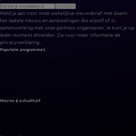
Aanmelden
Meld je aan voor onze wekelijkse nieuwsbrief met daarin
het laatste nieuws en aanbiedingen die wijzelf of in
samenwerking met onze partners organiseren. Je kunt je op
ieder moment afmelden. Zie voor meer informatie de
privacyverklaring
.
Populaire programma's
De Bondgenoten
A.S.S. - Anti Survival Show
De Oranjezomer
Mi Dushi: wat is dan liefde?
Lang Leve de Liefde
Het Blok
Nieuws & Actualiteit
Hart van Nederland
Nieuws van de Dag
Shownieuws
Vandaag Inside