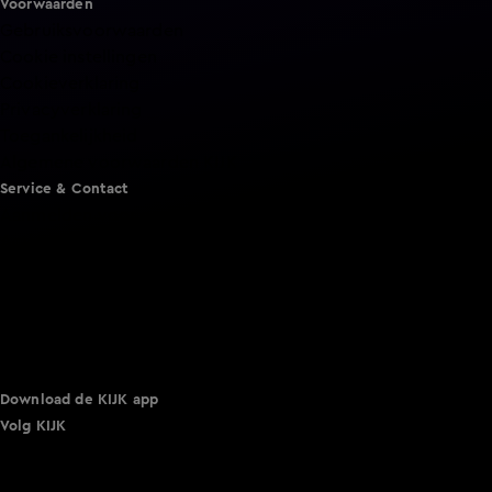
Voorwaarden
Gebruiksvoorwaarden
Cookie instellingen
Cookieverklaring
Privacyverklaring
Toegankelijkheid
Algemene voorwaarden KIJK
Service & Contact
Aanmelden voor een programma
Acties
Adverteren
Smart TV inlog
Over KIJK
Vacatures
Klantenservice
Download de KIJK app
Volg KIJK
©
2026 Talpa Network. Alle rechten voorbehouden. Geen
tekst- en datamining.