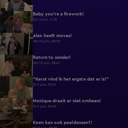
Baby you're a firework!
0:39
Do 11 juni, 11:18
Alex heeft moves!
0:43
Wo 10 juni, 08:50
Return to sender!
0:36
Wo 10 juni, 08:47
"Kerst vind ik het ergste dat er is!"
0:33
Di 9 juni, 09:01
Monique draait er niet omheen!
0:29
Di 9 juni, 08:59
Koen kan ook paaldansen?!
0:38