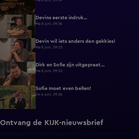
Ma 8 juni, 09:39
Devins eerste indruk...
0:30
Ma 8 juni, 09:36
Devin wil iets anders dan gekkies!
0:25
Ma 8 juni, 09:25
Dirk en Sofie zijn uitgepraat...
0:26
Ma 8 juni, 09:22
Sofie moet even bellen!
1:13
Do 4 juni, 09:36
Ontvang de KIJK-nieuwsbrief
Meld je aan voor de nieuwsbrief en blijf op de hoogte van
het laatste nieuws over de programma’s en series op KIJK.