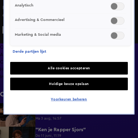
Analytisch
Femke en Ricky hebben een lastig dilemma in Lang Leve
de Liefde: Is het friet of patat?
Advertising & Commercieel
Marketing & Social media
Overzicht
Derde partijen lijst
Afleveringen
Clips
Alle cookies accepteren
Hoe is het nu met?
Info
Huidige keuze opslaan
Clips
Voorkeuren beheren
Lang Leve de Liefde hoogtepunten:
6:32
Romantische momenten
Ma 3 aug, 14:57
"Ken je Rapper Sjors"
0:49
Do 11 juni, 11:19