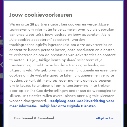
Jouw cookievoorkeuren
Wij en onze
28
partners gebruiken cookies en vergelijkbare
technieken om informatie te verzamelen over jou als gebruiker
van onze website(s), jouw gedrag en jouw apparaten. Als je
„Alle cookies accepteren” selecteert, worden
Uitzending Gemist
Populaire programma's
Zenders
Genres
trackingtechnologieën ingeschakeld om onze advertenties en
Clips
Films
Radio
Smart TV inlog
Shop
content te kunnen personaliseren, onze producten en diensten
te verbeteren en om de prestaties van advertenties en content
Volg KIJK
te meten. Als je „Huidige keuze opslaan” selecteert of je
toestemming intrekt, worden deze trackingtechnologieën
uitgeschakeld. We gebruiken dan enkel functionele en essentiële
Zoeken
cookies om de website goed te laten functioneren en veilig te
houden. Je kunt dit menu op ieder moment opnieuw openen
om je keuzes te wijzigen of om je toestemming in te trekken
door op de link Cookie-instellingen onder aan de webpagina te
Home
Uitzending Gemist
Programma's
De Bondgenoten
De
klikken. Je selecties zullen overal binnen onze Digitale Diensten
Oranjezomer
Livestreams
Shop
worden doorgevoerd.
Raadpleeg onze Cookieverklaring voor
meer informatie.
Bekijk hier onze Digitale Diensten.
Lang Leve de Liefde
Altijd actief
Functioneel & Essentieel
Team friet of team patat?
2 juli 2025, 15:19