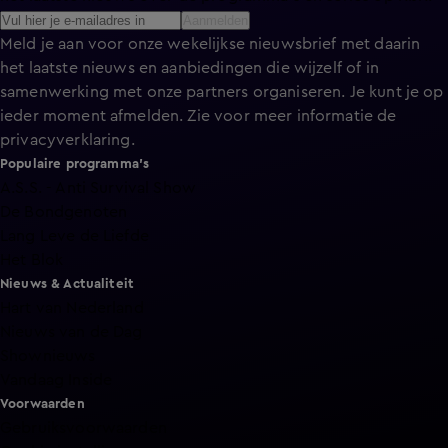
Aanmelden
Meld je aan voor onze wekelijkse nieuwsbrief met daarin
het laatste nieuws en aanbiedingen die wijzelf of in
samenwerking met onze partners organiseren. Je kunt je op
ieder moment afmelden. Zie voor meer informatie de
privacyverklaring
.
Populaire programma's
A.S.S. - Anti Survival Show
De Bondgenoten
Lang Leve de Liefde
Het Blok
Nieuws & Actualiteit
Hart van Nederland
Nieuws van de Dag
Shownieuws
Vandaag Inside
Voorwaarden
Gebruiksvoorwaarden