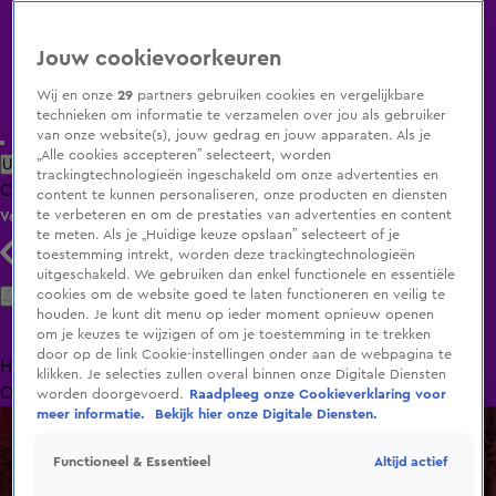
Jouw cookievoorkeuren
Wij en onze
29
partners gebruiken cookies en vergelijkbare
technieken om informatie te verzamelen over jou als gebruiker
van onze website(s), jouw gedrag en jouw apparaten. Als je
„Alle cookies accepteren” selecteert, worden
Uitzending Gemist
Populaire programma's
Zenders
Genres
trackingtechnologieën ingeschakeld om onze advertenties en
Clips
Films
Radio
Smart TV inlog
Shop
content te kunnen personaliseren, onze producten en diensten
te verbeteren en om de prestaties van advertenties en content
Volg KIJK
te meten. Als je „Huidige keuze opslaan” selecteert of je
toestemming intrekt, worden deze trackingtechnologieën
uitgeschakeld. We gebruiken dan enkel functionele en essentiële
Zoeken
cookies om de website goed te laten functioneren en veilig te
houden. Je kunt dit menu op ieder moment opnieuw openen
om je keuzes te wijzigen of om je toestemming in te trekken
door op de link Cookie-instellingen onder aan de webpagina te
Home
Uitzending Gemist
Programma's
De Bondgenoten
De
klikken. Je selecties zullen overal binnen onze Digitale Diensten
Oranjezomer
Livestreams
Shop
worden doorgevoerd.
Raadpleeg onze Cookieverklaring voor
meer informatie.
Bekijk hier onze Digitale Diensten.
Altijd actief
Functioneel & Essentieel