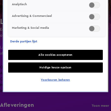
Analytisch
Advertising & Commercieel
Lang Leve de Liefde
Marketing & Social media
Een liefdesexperiment waarin singles ruim de tijd krijgen
om elkaar goed te leren kennen door minimaal 24 uur of
maximaal 4 dagen met elkaar door te brengen.
Derde partijen lijst
Laatste
aflevering
Alle cookies accepteren
Overzicht
Huidige keuze opslaan
Afleveringen
Clips
Voorkeuren beheren
Hoe is het nu met?
Info
Afleveringen
Toon meer