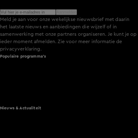
het laatste nieuws over de programma’s en series op KIJK.
Aanmelden
Meld je aan voor onze wekelijkse nieuwsbrief met daarin
het laatste nieuws en aanbiedingen die wijzelf of in
samenwerking met onze partners organiseren. Je kunt je op
ieder moment afmelden. Zie voor meer informatie de
privacyverklaring
.
Populaire programma's
De Bondgenoten
A.S.S. - Anti Survival Show
De Oranjezomer
Mi Dushi: wat is dan liefde?
Lang Leve de Liefde
Het Blok
Nieuws & Actualiteit
Hart van Nederland
Nieuws van de Dag
Shownieuws
Vandaag Inside