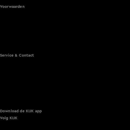
Voorwaarden
Gebruiksvoorwaarden
Cookie instellingen
Cookieverklaring
Privacyverklaring
Toegankelijkheid
Algemene voorwaarden KIJK
Service & Contact
Aanmelden voor een programma
Acties
Adverteren
Smart TV inlog
Over KIJK
Vacatures
Klantenservice
Download de KIJK app
Volg KIJK
©
2026 Talpa Network. Alle rechten voorbehouden. Geen