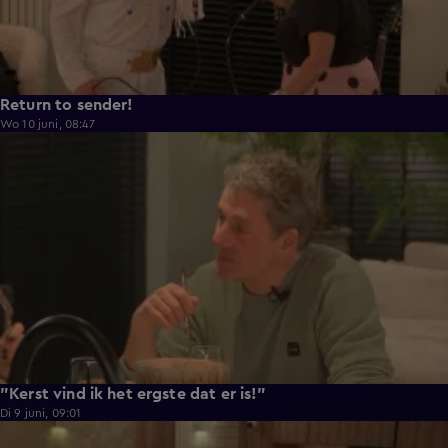
Return to sender!
Wo 10 juni, 08:47
0:33
"Kerst vind ik het ergste dat er is!"
Di 9 juni, 09:01
0:29