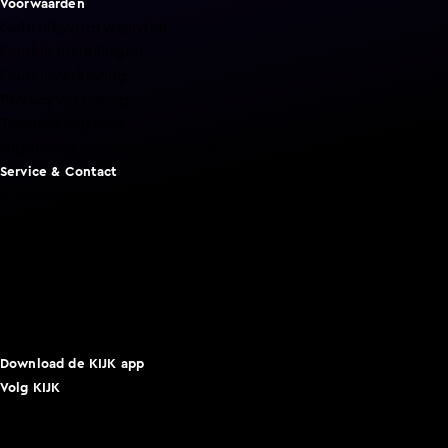
Voorwaarden
Gebruiksvoorwaarden
Cookie instellingen
Cookieverklaring
Privacyverklaring
Toegankelijkheid
Algemene voorwaarden KIJK
Service & Contact
Aanmelden voor een programma
Acties
Adverteren
Smart TV inlog
Over KIJK
Vacatures
Klantenservice
Download de KIJK app
Volg KIJK
©
2026 Talpa Network. Alle rechten voorbehouden. Geen
tekst- en datamining.