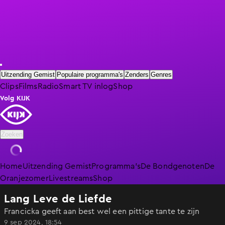
Uitzending Gemist
Populaire programma's
Zenders
Genres
Clips
Films
Radio
Smart TV inlog
Shop
Volg KIJK
Zoeken
Home
Uitzending Gemist
Programma's
De Bondgenoten
De
Oranjezomer
Livestreams
Shop
Lang Leve de Liefde
Francicka geeft aan best wel een pittige tante te zijn
9 sep 2024, 18:54