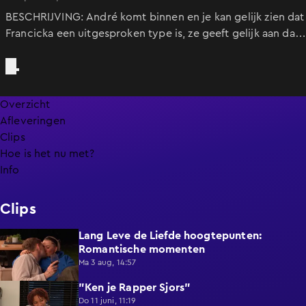
BESCHRIJVING: André komt binnen en je kan gelijk zien dat
Francicka een uitgesproken type is, ze geeft gelijk aan dat
ze wel een dansje voor hem wil doen, ze danst de tango in
haar prachtige rode typisch Spaanse jurk. Francicka is
schoonheidsspecialiste en kan voeten lezen, tot grote
verbazing ziet zij dat de tenen van André aan elkaar vast
Overzicht
zitten en ze vraagt of hij houdt van zwemmen. André
Afleveringen
luistert aandachtig terwijl Francicka van alles over zijn
Clips
tenen weet te vertellen en na afloop gaan ze ook nog is
Hoe is het nu met?
teen schilderen. Francicka is een hele soepele dame die
Info
even lekker wat yogaoefeningen gaat doen, André appt
met het thuisfront dat hij er wel klaar mee is, het voelt
Clips
alsof hij met een therapeut in een huis zit door al haar
vragen. André gaa
Lang Leve de Liefde hoogtepunten:
6:32
Romantische momenten
Ma 3 aug, 14:57
"Ken je Rapper Sjors"
0:49
Do 11 juni, 11:19