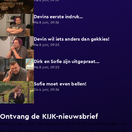
Ma 8 juni, 09:39
Devins eerste indruk...
0:30
Ma 8 juni, 09:36
Devin wil iets anders dan gekkies!
0:25
Ma 8 juni, 09:25
Dirk en Sofie zijn uitgepraat...
0:26
Ma 8 juni, 09:22
Sofie moet even bellen!
1:13
Do 4 juni, 09:36
Ontvang de KIJK-nieuwsbrief
Meld je aan voor de nieuwsbrief en blijf op de hoogte van
het laatste nieuws over de programma’s en series op KIJK.