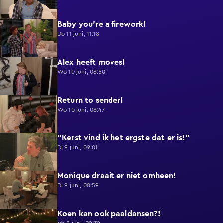
Baby you're a firework!
0:39
Do 11 juni, 11:18
Alex heeft moves!
0:43
Wo 10 juni, 08:50
Return to sender!
0:36
Wo 10 juni, 08:47
"Kerst vind ik het ergste dat er is!"
0:33
Di 9 juni, 09:01
Monique draait er niet omheen!
0:29
Di 9 juni, 08:59
Koen kan ook paaldansen?!
0:38