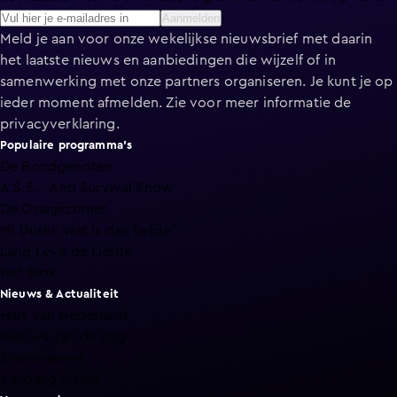
Aanmelden
Meld je aan voor onze wekelijkse nieuwsbrief met daarin
het laatste nieuws en aanbiedingen die wijzelf of in
samenwerking met onze partners organiseren. Je kunt je op
ieder moment afmelden. Zie voor meer informatie de
privacyverklaring
.
Populaire programma's
De Bondgenoten
A.S.S. - Anti Survival Show
De Oranjezomer
Mi Dushi: wat is dan liefde?
Lang Leve de Liefde
Het Blok
Nieuws & Actualiteit
Hart van Nederland
Nieuws van de Dag
Shownieuws
Vandaag Inside