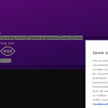
Clips
Films
Rad
Uitzending Gemist
Populaire programma's
Zenders
Genres
Volg KIJK
Jouw c
Zoeken
Wij en on
verzamelen
Home
Uitzending Gemist
Programma's
De Bondgenoten
De O
cookies ac
en content
prestaties
toestemmin
functionel
kunt dit m
te trekken
zullen ove
Cookieverk