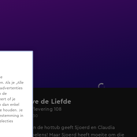
te
 Als je „Alle
advertenties
m de
ert of je
Lang Leve de Liefde
n dan enkel
Seizoen 9, aflevering 108
te houden. Je
Wo 3 juni, 18:30
oestemming in
electies
Een knuffel in de hottub geeft Sjoerd en Claudia
warme gevoelens! Maar Sjoerd heeft moeite om die