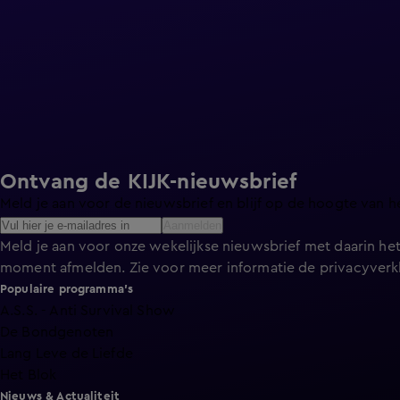
Ontvang de KIJK-nieuwsbrief
Meld je aan voor de nieuwsbrief en blijf op de hoogte van h
Aanmelden
Meld je aan voor onze wekelijkse nieuwsbrief met daarin het
moment afmelden. Zie voor meer informatie de
privacyverk
Populaire programma's
A.S.S. - Anti Survival Show
De Bondgenoten
Lang Leve de Liefde
Het Blok
Nieuws & Actualiteit