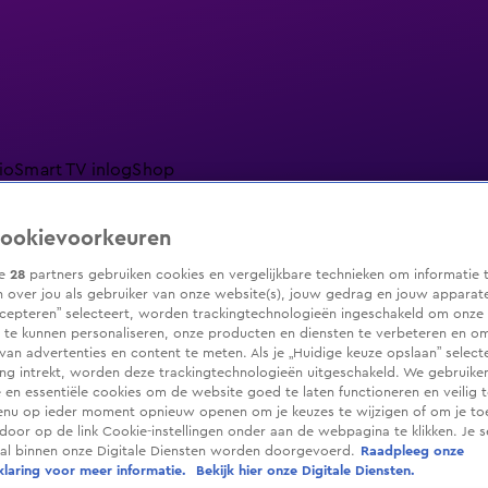
io
Smart TV inlog
Shop
ookievoorkeuren
ze
28
partners gebruiken cookies en vergelijkbare technieken om informatie 
 over jou als gebruiker van onze website(s), jouw gedrag en jouw apparaten.
ranjezomer
Livestreams
Shop
cepteren” selecteert, worden trackingtechnologieën ingeschakeld om onze 
 te kunnen personaliseren, onze producten en diensten te verbeteren en o
 van advertenties en content te meten. Als je „Huidige keuze opslaan” selecte
g intrekt, worden deze trackingtechnologieën uitgeschakeld. We gebruike
e en essentiële cookies om de website goed te laten functioneren en veilig 
enu op ieder moment opnieuw openen om je keuzes te wijzigen of om je t
 door op de link Cookie-instellingen onder aan de webpagina te klikken. Je s
ral binnen onze Digitale Diensten worden doorgevoerd.
Raadpleeg onze
laring voor meer informatie.
Bekijk hier onze Digitale Diensten.