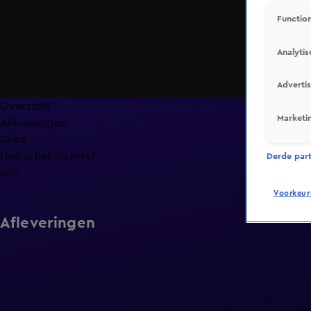
Function
Analytis
Adverti
Overzicht
Marketi
Afleveringen
Clips
Hoe is het nu met?
Derde parti
Info
Voorkeur
Afleveringen