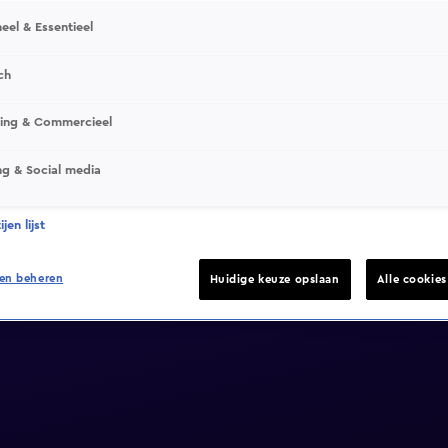
eel & Essentieel
ch
sing & Commercieel
ng & Social media
jen lijst
en beheren
Huidige keuze opslaan
Alle cookie