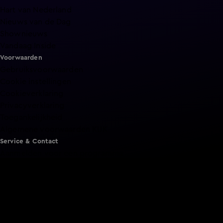
Hart van Nederland
Nieuws van de Dag
Shownieuws
Vandaag Inside
Voorwaarden
Gebruiksvoorwaarden
Cookie instellingen
Cookieverklaring
Privacyverklaring
Toegankelijkheid
Algemene voorwaarden KIJK
Service & Contact
Aanmelden voor een programma
Acties
Adverteren
Smart TV inlog
Over KIJK
Vacatures