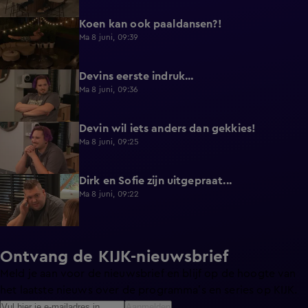
Koen kan ook paaldansen?!
0:38
Ma 8 juni, 09:39
Devins eerste indruk...
0:30
Ma 8 juni, 09:36
Devin wil iets anders dan gekkies!
0:25
Ma 8 juni, 09:25
Dirk en Sofie zijn uitgepraat...
0:26
Ma 8 juni, 09:22
Ontvang de KIJK-nieuwsbrief
Meld je aan voor de nieuwsbrief en blijf op de hoogte van
het laatste nieuws over de programma’s en series op KIJK.
Aanmelden