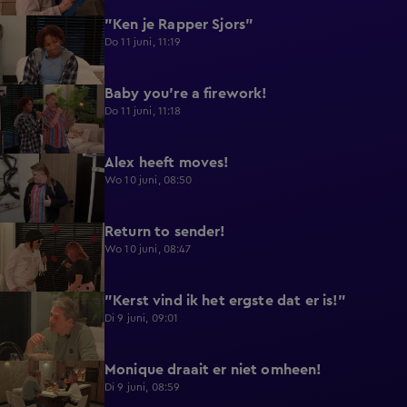
"Ken je Rapper Sjors"
0:49
Do 11 juni, 11:19
Baby you're a firework!
0:39
Do 11 juni, 11:18
Alex heeft moves!
0:43
Wo 10 juni, 08:50
Return to sender!
0:36
Wo 10 juni, 08:47
"Kerst vind ik het ergste dat er is!"
0:33
Di 9 juni, 09:01
Monique draait er niet omheen!
0:29
Di 9 juni, 08:59