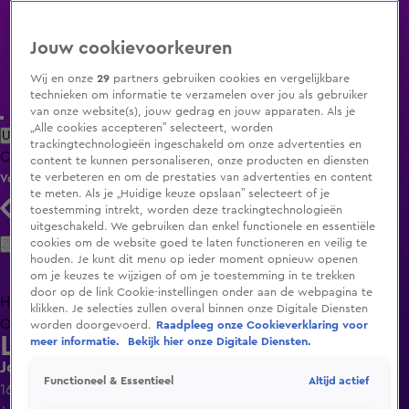
Jouw cookievoorkeuren
Wij en onze
29
partners gebruiken cookies en vergelijkbare
technieken om informatie te verzamelen over jou als gebruiker
van onze website(s), jouw gedrag en jouw apparaten. Als je
„Alle cookies accepteren” selecteert, worden
Uitzending Gemist
Populaire programma's
Zenders
Genres
trackingtechnologieën ingeschakeld om onze advertenties en
Clips
Films
Radio
Smart TV inlog
Shop
content te kunnen personaliseren, onze producten en diensten
te verbeteren en om de prestaties van advertenties en content
Volg KIJK
te meten. Als je „Huidige keuze opslaan” selecteert of je
toestemming intrekt, worden deze trackingtechnologieën
uitgeschakeld. We gebruiken dan enkel functionele en essentiële
Zoeken
cookies om de website goed te laten functioneren en veilig te
houden. Je kunt dit menu op ieder moment opnieuw openen
om je keuzes te wijzigen of om je toestemming in te trekken
door op de link Cookie-instellingen onder aan de webpagina te
Home
Uitzending Gemist
Programma's
De Bondgenoten
De
klikken. Je selecties zullen overal binnen onze Digitale Diensten
Oranjezomer
Livestreams
Shop
worden doorgevoerd.
Raadpleeg onze Cookieverklaring voor
Lang Leve de Liefde
meer informatie.
Bekijk hier onze Digitale Diensten.
Joyce heeft ruzie met de verpakking
Altijd actief
Functioneel & Essentieel
16 mei 2024, 10:09