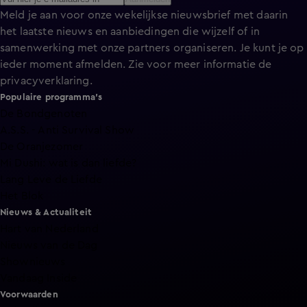
Meld je aan voor onze wekelijkse nieuwsbrief met daarin
het laatste nieuws en aanbiedingen die wijzelf of in
samenwerking met onze partners organiseren. Je kunt je op
ieder moment afmelden. Zie voor meer informatie de
privacyverklaring
.
Populaire programma's
De Bondgenoten
A.S.S. - Anti Survival Show
De Oranjezomer
Mi Dushi: wat is dan liefde?
Lang Leve de Liefde
Het Blok
Nieuws & Actualiteit
Hart van Nederland
Nieuws van de Dag
Shownieuws
Vandaag Inside
Voorwaarden