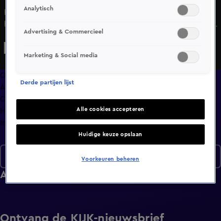
Analytisch
Bij Bram en Rianka valt het gesprek vaak stil, maar daar
hebben ze zelf geen probleem mee. Met pijl een boog is
Advertising & Commercieel
Bram niet zo sterk, maar vindt Rianka zijn complimentjes
wel een schot in de roos? Medium Jasmin ontmoet Arnold,
Marketing & Social media
over wie ze al een voorspellende droom heeft gehad.
Overzicht
Derde partijen lijst
Afleveringen
Clips
Alle cookies accepteren
Hoe is het nu met?
Info
Huidige keuze opslaan
Seizoen 7
Voorkeuren beheren
Afleveringen
Ontvang de KIJK-nieuwsbrief