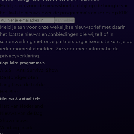
Meld je aan voor de nieuwsbrief en blijf op de hoogte van
het laatste nieuws over de programma’s en series op KIJK.
Aanmelden
Meld je aan voor onze wekelijkse nieuwsbrief met daarin
het laatste nieuws en aanbiedingen die wijzelf of in
samenwerking met onze partners organiseren. Je kunt je op
ieder moment afmelden. Zie voor meer informatie de
privacyverklaring
.
Populaire programma's
A.S.S. - Anti Survival Show
De Bondgenoten
Lang Leve de Liefde
Het Blok
Nieuws & Actualiteit
Hart van Nederland
Nieuws van de Dag
Shownieuws
Vandaag Inside