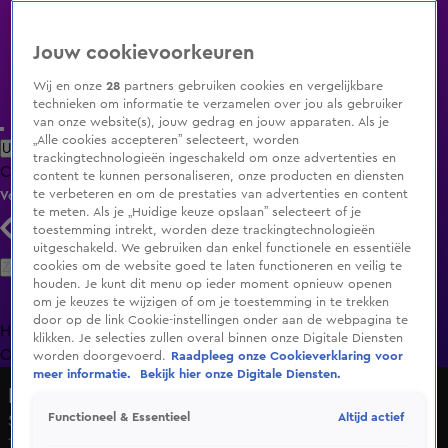
Jouw cookievoorkeuren
Wij en onze
28
partners gebruiken cookies en vergelijkbare
technieken om informatie te verzamelen over jou als gebruiker
van onze website(s), jouw gedrag en jouw apparaten. Als je
„Alle cookies accepteren” selecteert, worden
Uitzending Gemist
Populaire programma's
Zenders
Genres
trackingtechnologieën ingeschakeld om onze advertenties en
Clips
Films
Radio
Smart TV inlog
Shop
content te kunnen personaliseren, onze producten en diensten
te verbeteren en om de prestaties van advertenties en content
Volg KIJK
te meten. Als je „Huidige keuze opslaan” selecteert of je
toestemming intrekt, worden deze trackingtechnologieën
uitgeschakeld. We gebruiken dan enkel functionele en essentiële
Zoeken
cookies om de website goed te laten functioneren en veilig te
houden. Je kunt dit menu op ieder moment opnieuw openen
om je keuzes te wijzigen of om je toestemming in te trekken
door op de link Cookie-instellingen onder aan de webpagina te
Home
Uitzending Gemist
Programma's
De Bondgenoten
De
klikken. Je selecties zullen overal binnen onze Digitale Diensten
Oranjezomer
Livestreams
Shop
worden doorgevoerd.
Raadpleeg onze Cookieverklaring voor
meer informatie.
Bekijk hier onze Digitale Diensten.
Lang Leve de Liefde
Altijd actief
Functioneel & Essentieel
Seizoen 7, aflevering 8
11 sep 2024, 18:55