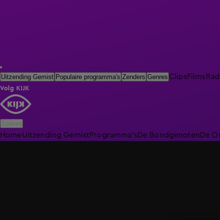
Clips
Films
Rad
Uitzending Gemist
Populaire programma's
Zenders
Genres
Volg KIJK
Zoeken
Home
Uitzending Gemist
Programma's
De Bondgenoten
De O