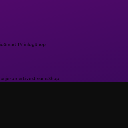
io
Smart TV inlog
Shop
ranjezomer
Livestreams
Shop