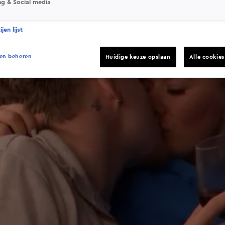
ng & Social media
jen lijst
en beheren
Huidige keuze opslaan
Alle cookie