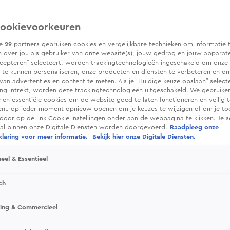
ookievoorkeuren
ze
29
partners gebruiken cookies en vergelijkbare technieken om informatie 
 over jou als gebruiker van onze website(s), jouw gedrag en jouw apparaten.
cepteren” selecteert, worden trackingtechnologieën ingeschakeld om onze 
 te kunnen personaliseren, onze producten en diensten te verbeteren en o
 van advertenties en content te meten. Als je „Huidige keuze opslaan” selecte
g intrekt, worden deze trackingtechnologieën uitgeschakeld. We gebruike
e en essentiële cookies om de website goed te laten functioneren en veilig 
enu op ieder moment opnieuw openen om je keuzes te wijzigen of om je t
 door op de link Cookie-instellingen onder aan de webpagina te klikken. Je s
ral binnen onze Digitale Diensten worden doorgevoerd.
Raadpleeg onze
laring voor meer informatie.
Bekijk hier onze Digitale Diensten.
eel & Essentieel
ch
sing & Commercieel