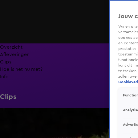
Jouw c
Wij en on
verzamelen
cookies ac
en content
Overzicht
prestaties
Afleveringen
toestemmin
functionel
Clips
kunt dit m
Hoe is het nu met?
te trekken
Info
zullen ove
Cookieverk
Clips
Function
Analytis
6:32
Adverti