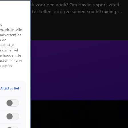
zorgt dat ook voor een vonk? Om Haylie’s sportiviteit
op de proef te stellen, doen ze samen krachttraining.
Hoe zal Haylie presteren? Enrico biecht op dat hij nog
te
wat belangrijke dingen mist. Krijgt Haylie later op de
 Als je „Alle
date alsnog de kans om zich te bewijzen?
advertenties
m de
ert of je
n dan enkel
te houden. Je
oestemming in
electies
Altijd actief