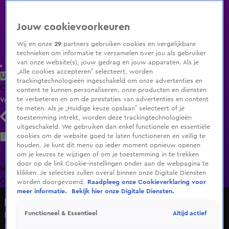
Jouw cookievoorkeuren
Wij en onze
29
partners gebruiken cookies en vergelijkbare
technieken om informatie te verzamelen over jou als gebruiker
van onze website(s), jouw gedrag en jouw apparaten. Als je
„Alle cookies accepteren” selecteert, worden
Uitzending Gemist
Populaire programma's
Zenders
Genres
trackingtechnologieën ingeschakeld om onze advertenties en
Clips
Films
Radio
Smart TV inlog
Shop
content te kunnen personaliseren, onze producten en diensten
te verbeteren en om de prestaties van advertenties en content
Volg KIJK
te meten. Als je „Huidige keuze opslaan” selecteert of je
toestemming intrekt, worden deze trackingtechnologieën
uitgeschakeld. We gebruiken dan enkel functionele en essentiële
Zoeken
cookies om de website goed te laten functioneren en veilig te
houden. Je kunt dit menu op ieder moment opnieuw openen
om je keuzes te wijzigen of om je toestemming in te trekken
door op de link Cookie-instellingen onder aan de webpagina te
Home
Uitzending Gemist
Programma's
De Bondgenoten
De
klikken. Je selecties zullen overal binnen onze Digitale Diensten
Oranjezomer
Livestreams
Shop
worden doorgevoerd.
Raadpleeg onze Cookieverklaring voor
meer informatie.
Bekijk hier onze Digitale Diensten.
Lang Leve de Liefde
Altijd actief
Functioneel & Essentieel
Hier trekt Rob de grens!
28 mei 2025, 21:19