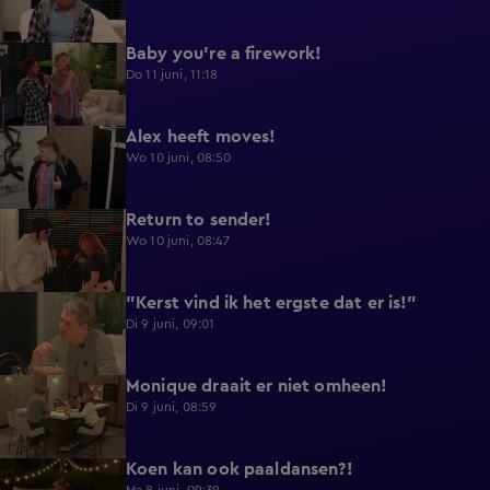
Baby you're a firework!
0:39
Do 11 juni, 11:18
Alex heeft moves!
0:43
Wo 10 juni, 08:50
Return to sender!
0:36
Wo 10 juni, 08:47
"Kerst vind ik het ergste dat er is!"
0:33
Di 9 juni, 09:01
Monique draait er niet omheen!
0:29
Di 9 juni, 08:59
Koen kan ook paaldansen?!
0:38