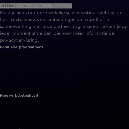
Aanmelden
Meld je aan voor onze wekelijkse nieuwsbrief met daarin
het laatste nieuws en aanbiedingen die wijzelf of in
samenwerking met onze partners organiseren. Je kunt je op
ieder moment afmelden. Zie voor meer informatie de
privacyverklaring
.
Populaire programma's
De Bondgenoten
A.S.S. - Anti Survival Show
De Oranjezomer
Mi Dushi: wat is dan liefde?
Lang Leve de Liefde
Het Blok
Nieuws & Actualiteit
Hart van Nederland
Nieuws van de Dag
Shownieuws
Vandaag Inside