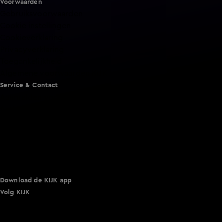
Voorwaarden
Gebruiksvoorwaarden
Cookie instellingen
Cookieverklaring
Privacyverklaring
Toegankelijkheid
Algemene voorwaarden KIJK
Service & Contact
Aanmelden voor een programma
Acties
Adverteren
Smart TV inlog
Over KIJK
Vacatures
Klantenservice
Download de KIJK app
Volg KIJK
©
2026 Talpa Network. Alle rechten voorbehouden. Geen
tekst- en datamining.