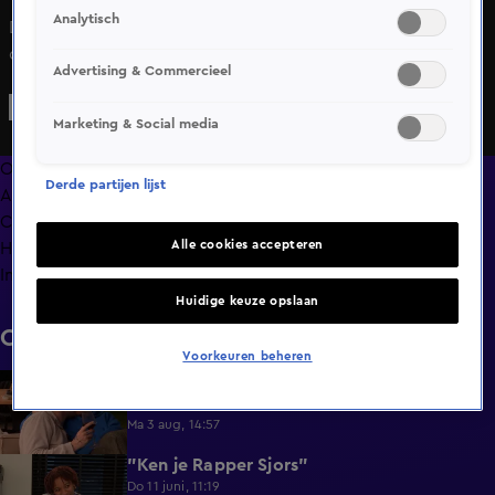
Analytisch
De date verloopt soepel in Lang Leve de Liefde, maar één
ding is niet naar Robs wens. Wat zou dit zijn?
Advertising & Commercieel
Marketing & Social media
Overzicht
Derde partijen lijst
Afleveringen
Clips
Alle cookies accepteren
Hoe is het nu met?
Info
Huidige keuze opslaan
Clips
Voorkeuren beheren
Lang Leve de Liefde hoogtepunten:
6:32
Romantische momenten
Ma 3 aug, 14:57
"Ken je Rapper Sjors"
0:49
Do 11 juni, 11:19