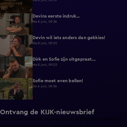
Ma 8 juni, 09:39
Devins eerste indruk...
0:30
Ma 8 juni, 09:36
Devin wil iets anders dan gekkies!
0:25
Ma 8 juni, 09:25
Dirk en Sofie zijn uitgepraat...
0:26
Ma 8 juni, 09:22
Sofie moet even bellen!
1:13
Do 4 juni, 09:36
Ontvang de KIJK-nieuwsbrief
Meld je aan voor de nieuwsbrief en blijf op de hoogte van
het laatste nieuws over de programma’s en series op KIJK.