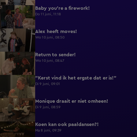
Baby you're a firework!
0:39
Do 11 juni, 11:18
Alex heeft moves!
0:43
Wo 10 juni, 08:50
Return to sender!
0:36
Wo 10 juni, 08:47
"Kerst vind ik het ergste dat er is!"
0:33
Di 9 juni, 09:01
Monique draait er niet omheen!
0:29
Di 9 juni, 08:59
Koen kan ook paaldansen?!
0:38
Ma 8 juni, 09:39