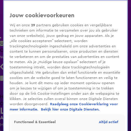
Jouw cookievoorkeuren
Wij en onze
29
partners gebruiken cookies en vergelijkbare
technieken om informatie te verzamelen over jou als gebruiker
van onze website(s), jouw gedrag en jouw apparaten. Als je
„Alle cookies accepteren” selecteert, worden
Uitzending Gemist
Populaire programma's
Zenders
Genres
trackingtechnologieën ingeschakeld om onze advertenties en
Clips
Films
Radio
Smart TV inlog
Shop
content te kunnen personaliseren, onze producten en diensten
te verbeteren en om de prestaties van advertenties en content
Volg KIJK
te meten. Als je „Huidige keuze opslaan” selecteert of je
toestemming intrekt, worden deze trackingtechnologieën
uitgeschakeld. We gebruiken dan enkel functionele en essentiële
Zoeken
cookies om de website goed te laten functioneren en veilig te
houden. Je kunt dit menu op ieder moment opnieuw openen
om je keuzes te wijzigen of om je toestemming in te trekken
door op de link Cookie-instellingen onder aan de webpagina te
Home
Uitzending Gemist
Programma's
De Bondgenoten
De
klikken. Je selecties zullen overal binnen onze Digitale Diensten
Oranjezomer
Livestreams
Shop
worden doorgevoerd.
Raadpleeg onze Cookieverklaring voor
Lang Leve de Liefde
meer informatie.
Bekijk hier onze Digitale Diensten.
Aii, ongemakkelijk...
Altijd actief
Functioneel & Essentieel
Ma 11 mei, 11:45