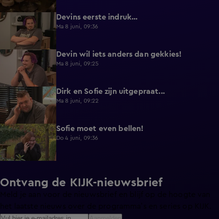
Devins eerste indruk...
0:30
Ma 8 juni, 09:36
Devin wil iets anders dan gekkies!
0:25
Ma 8 juni, 09:25
Dirk en Sofie zijn uitgepraat...
0:26
Ma 8 juni, 09:22
Sofie moet even bellen!
1:13
Do 4 juni, 09:36
Ontvang de KIJK-nieuwsbrief
Meld je aan voor de nieuwsbrief en blijf op de hoogte van
het laatste nieuws over de programma’s en series op KIJK.
Aanmelden