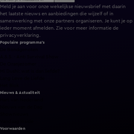
Meld je aan voor onze wekelijkse nieuwsbrief met daarin
het laatste nieuws en aanbiedingen die wijzelf of in
samenwerking met onze partners organiseren. Je kunt je op
ieder moment afmelden. Zie voor meer informatie de
privacyverklaring
.
Populaire programma's
De Bondgenoten
A.S.S. - Anti Survival Show
De Oranjezomer
Mi Dushi: wat is dan liefde?
Lang Leve de Liefde
Het Blok
Nieuws & Actualiteit
Hart van Nederland
Nieuws van de Dag
Shownieuws
Vandaag Inside
Voorwaarden