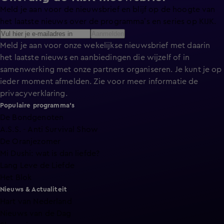
Meld je aan voor de nieuwsbrief en blijf op de hoogte van
het laatste nieuws over de programma’s en series op KIJK.
Aanmelden
Meld je aan voor onze wekelijkse nieuwsbrief met daarin
het laatste nieuws en aanbiedingen die wijzelf of in
samenwerking met onze partners organiseren. Je kunt je op
ieder moment afmelden. Zie voor meer informatie de
privacyverklaring
.
Populaire programma's
De Bondgenoten
A.S.S. - Anti Survival Show
De Oranjezomer
Mi Dushi: wat is dan liefde?
Lang Leve de Liefde
Het Blok
Nieuws & Actualiteit
Hart van Nederland
Nieuws van de Dag