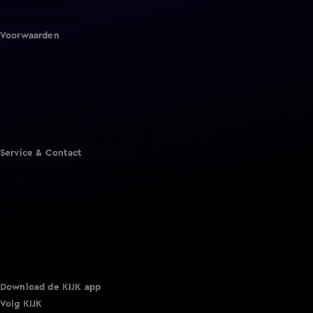
Shownieuws
Vandaag Inside
Voorwaarden
Gebruiksvoorwaarden
Cookie instellingen
Cookieverklaring
Privacyverklaring
Toegankelijkheid
Algemene voorwaarden KIJK
Service & Contact
Aanmelden voor een programma
Acties
Adverteren
Smart TV inlog
Over KIJK
Vacatures
Klantenservice
Download de KIJK app
Volg KIJK