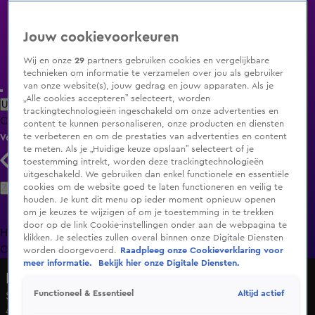
Jouw cookievoorkeuren
Wij en onze
29
partners gebruiken cookies en vergelijkbare
technieken om informatie te verzamelen over jou als gebruiker
van onze website(s), jouw gedrag en jouw apparaten. Als je
„Alle cookies accepteren” selecteert, worden
Uitzending Gemist
Populaire programma's
Zenders
Genres
trackingtechnologieën ingeschakeld om onze advertenties en
Clips
Films
Radio
Smart TV inlog
Shop
content te kunnen personaliseren, onze producten en diensten
te verbeteren en om de prestaties van advertenties en content
Volg KIJK
te meten. Als je „Huidige keuze opslaan” selecteert of je
toestemming intrekt, worden deze trackingtechnologieën
uitgeschakeld. We gebruiken dan enkel functionele en essentiële
Zoeken
cookies om de website goed te laten functioneren en veilig te
houden. Je kunt dit menu op ieder moment opnieuw openen
om je keuzes te wijzigen of om je toestemming in te trekken
door op de link Cookie-instellingen onder aan de webpagina te
Home
Uitzending Gemist
Programma's
De Bondgenoten
De
klikken. Je selecties zullen overal binnen onze Digitale Diensten
Oranjezomer
Livestreams
Shop
worden doorgevoerd.
Raadpleeg onze Cookieverklaring voor
meer informatie.
Bekijk hier onze Digitale Diensten.
Lang Leve de Liefde
Altijd actief
Functioneel & Essentieel
Seizoen 7, aflevering 145
4 apr 2025, 18:53