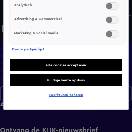
Analytisch
Bij Marcel en Marjan is het gelijk een feest en herkenning.
Sam en Daantje hebben juist gelijk een actieve klik. En hun
Advertising & Commercieel
playlist is ook een lekkere match.
Marketing & Social media
Overzicht
Derde partijen lijst
Afleveringen
Clips
Alle cookies accepteren
Hoe is het nu met?
Info
Huidige keuze opslaan
Seizoen 7
Voorkeuren beheren
Afleveringen
Ontvang de KIJK-nieuwsbrief