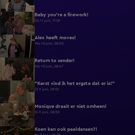
Baby you're a firework!
0:39
Do 11 juni, 11:18
Alex heeft moves!
0:43
Wo 10 juni, 08:50
Return to sender!
0:36
Wo 10 juni, 08:47
"Kerst vind ik het ergste dat er is!"
0:33
Di 9 juni, 09:01
Monique draait er niet omheen!
0:29
Di 9 juni, 08:59
Koen kan ook paaldansen?!
0:38