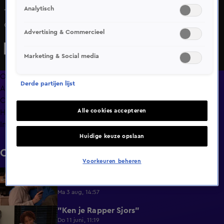
Analytisch
Tess is benieuwd naar welke maximumleeftijd Stijn heeft
opgegeven voor zijn date. Het antwoord laat haar even
Advertising & Commercieel
slikken...
Marketing & Social media
Overzicht
Derde partijen lijst
Afleveringen
Clips
Alle cookies accepteren
Hoe is het nu met?
Info
Huidige keuze opslaan
Clips
Voorkeuren beheren
Lang Leve de Liefde hoogtepunten:
6:32
Romantische momenten
Ma 3 aug, 14:57
"Ken je Rapper Sjors"
0:49
Do 11 juni, 11:19