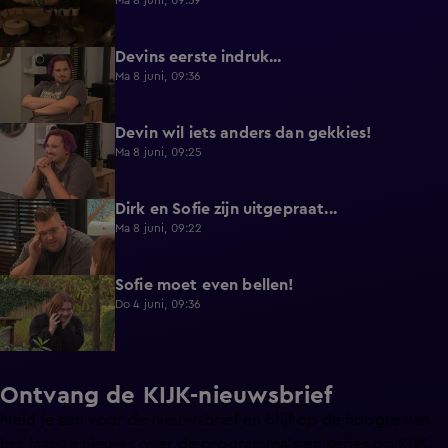
Ma 8 juni, 09:39
Devins eerste indruk...
0:30
Ma 8 juni, 09:36
Devin wil iets anders dan gekkies!
0:25
Ma 8 juni, 09:25
Dirk en Sofie zijn uitgepraat...
0:26
Ma 8 juni, 09:22
Sofie moet even bellen!
1:13
Do 4 juni, 09:36
Ontvang de KIJK-nieuwsbrief
Meld je aan voor de nieuwsbrief en blijf op de hoogte van
het laatste nieuws over de programma’s en series op KIJK.