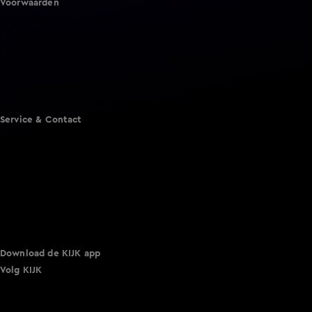
Voorwaarden
Gebruiksvoorwaarden
Cookie instellingen
Cookieverklaring
Privacyverklaring
Toegankelijkheid
Algemene voorwaarden KIJK
Service & Contact
Aanmelden voor een programma
Acties
Adverteren
Smart TV inlog
Over KIJK
Vacatures
Klantenservice
Download de KIJK app
Volg KIJK
©
2026 Talpa Network. Alle rechten voorbehouden. Geen
tekst- en datamining.