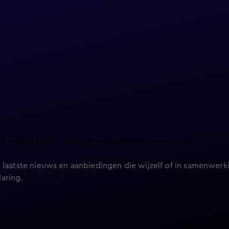
et laatste nieuws over de programma’s en series op KIJK.
 laatste nieuws en aanbiedingen die wijzelf of in samenwerki
laring
.