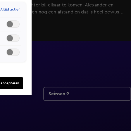
plek om dichter bij elkaar te komen. Alexander en
Altijd actief
Wendy voelen nog een afstand en dat is heel bewust.
Alexander valt op ogen en dat zorgt voor scheven
blikken!
s accepteren
Seizoen 9