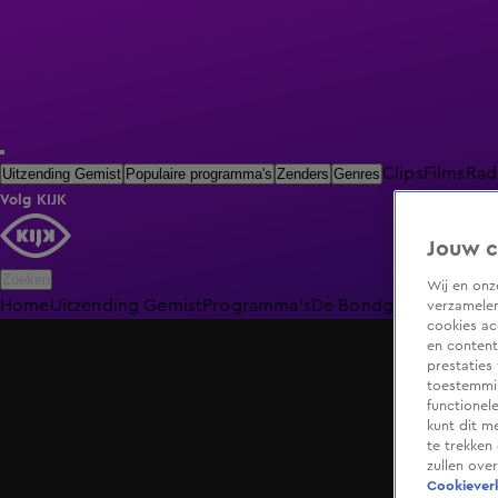
Clips
Films
Rad
Uitzending Gemist
Populaire programma's
Zenders
Genres
Volg KIJK
Jouw c
Zoeken
Wij en on
Home
Uitzending Gemist
Programma's
De Bondgenoten
De O
verzamelen
cookies ac
en content
prestaties
toestemmin
functionel
kunt dit m
te trekken
zullen ove
Cookieverk