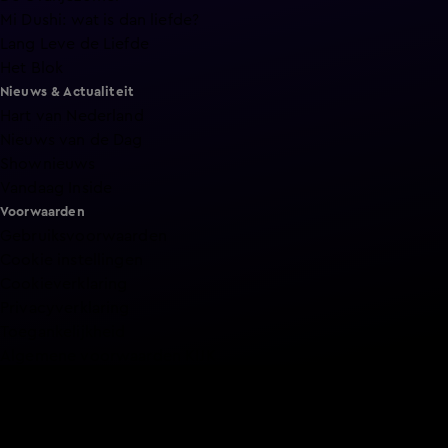
Mi Dushi: wat is dan liefde?
Lang Leve de Liefde
Het Blok
Nieuws & Actualiteit
Hart van Nederland
Nieuws van de Dag
Shownieuws
Vandaag Inside
Voorwaarden
Gebruiksvoorwaarden
Cookie instellingen
Cookieverklaring
Privacyverklaring
Toegankelijkheid
Algemene voorwaarden KIJK
Service & Contact
Aanmelden voor een programma
Acties