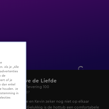
te
 Als je „Alle
advertenties
m de
Lang Leve de Liefde
ert of je
n dan enkel
Seizoen 9, aflevering 100
te houden. Je
Vr 22 mei, 18:27
oestemming in
electies
Zijn Christine en Kevin zeker nog niet op elkaar
uitgekeken! Gelukkig is de hottub een comfortabele