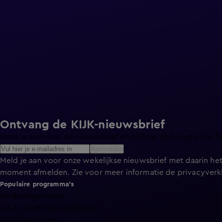
Ontvang de KIJK-nieuwsbrief
Meld je aan voor de nieuwsbrief en blijf op de hoogte van h
Aanmelden
Meld je aan voor onze wekelijkse nieuwsbrief met daarin het
moment afmelden. Zie voor meer informatie de
privacyverk
Populaire programma's
De Bondgenoten
A.S.S. - Anti Survival Show
De Oranjezomer