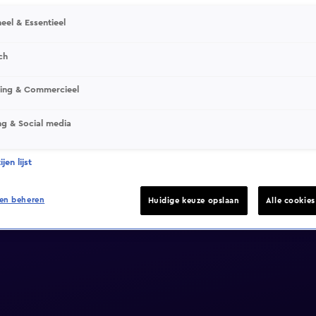
eel & Essentieel
ch
sing & Commercieel
ng & Social media
jen lijst
en beheren
Huidige keuze opslaan
Alle cookie