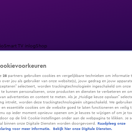
io
Smart TV inlog
Shop
ookievoorkeuren
ze
28
partners gebruiken cookies en vergelijkbare technieken om informatie 
ranjezomer
Livestreams
Shop
 over jou als gebruiker van onze website(s), jouw gedrag en jouw apparaten.
cepteren” selecteert, worden trackingtechnologieën ingeschakeld om onze 
 te kunnen personaliseren, onze producten en diensten te verbeteren en o
 van advertenties en content te meten. Als je „Huidige keuze opslaan” selecte
g intrekt, worden deze trackingtechnologieën uitgeschakeld. We gebruike
e en essentiële cookies om de website goed te laten functioneren en veilig 
enu op ieder moment opnieuw openen om je keuzes te wijzigen of om je t
 door op de link Cookie-instellingen onder aan de webpagina te klikken. Je s
ral binnen onze Digitale Diensten worden doorgevoerd.
Raadpleeg onze
laring voor meer informatie.
Bekijk hier onze Digitale Diensten.