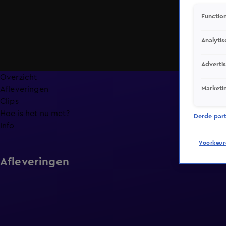
Function
Analytis
Adverti
Overzicht
Marketi
Afleveringen
Clips
Hoe is het nu met?
Derde parti
Info
Voorkeur
Afleveringen