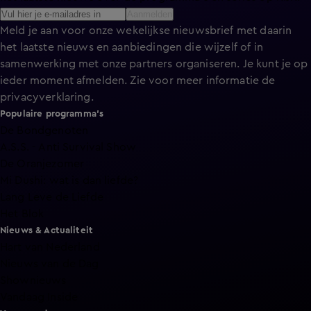
Aanmelden
Meld je aan voor onze wekelijkse nieuwsbrief met daarin
het laatste nieuws en aanbiedingen die wijzelf of in
samenwerking met onze partners organiseren. Je kunt je op
ieder moment afmelden. Zie voor meer informatie de
privacyverklaring
.
Populaire programma's
De Bondgenoten
A.S.S. - Anti Survival Show
De Oranjezomer
Mi Dushi: wat is dan liefde?
Lang Leve de Liefde
Het Blok
Nieuws & Actualiteit
Hart van Nederland
Nieuws van de Dag
Shownieuws
Vandaag Inside