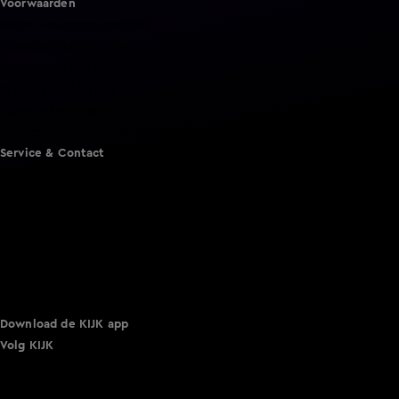
Voorwaarden
Gebruiksvoorwaarden
Cookie instellingen
Cookieverklaring
Privacyverklaring
Toegankelijkheid
Algemene voorwaarden KIJK
Service & Contact
Aanmelden voor een programma
Acties
Adverteren
Smart TV inlog
Over KIJK
Vacatures
Klantenservice
Download de KIJK app
Volg KIJK
©
2026 Talpa Network. Alle rechten voorbehouden. Geen
tekst- en datamining.