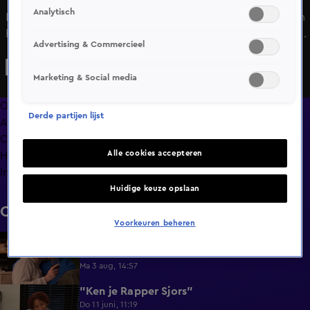
Analytisch
De 66-jarige Johan komt binnen bij de 59-jarige Eveline en
haar 2 hondjes, Levi en Baily! Ze delen vele verhalen over
Advertising & Commercieel
familie en werk en lijken goed te klikken samen. Dan komt
de vraag wie er als eerst sorry moet zeggen na een ruzie.
Marketing & Social media
Eveline roept gelijk dat Johan dat moet doen maar moet
Johan dat wel toegeven? Johan heeft het leuk en gezellig
Overzicht
Derde partijen lijst
met Eveline maar hij kijkt altijd een beetje de kat uit de
Afleveringen
boom. Zouden Johan en Eveline de uitdaging van het
Clips
leeftijdsverschil aan kunnen?
Alle cookies accepteren
Hoe is het nu met?
Info
Huidige keuze opslaan
Clips
Voorkeuren beheren
Lang Leve de Liefde hoogtepunten:
6:32
Romantische momenten
Ma 3 aug, 14:57
"Ken je Rapper Sjors"
0:49
Do 11 juni, 11:19