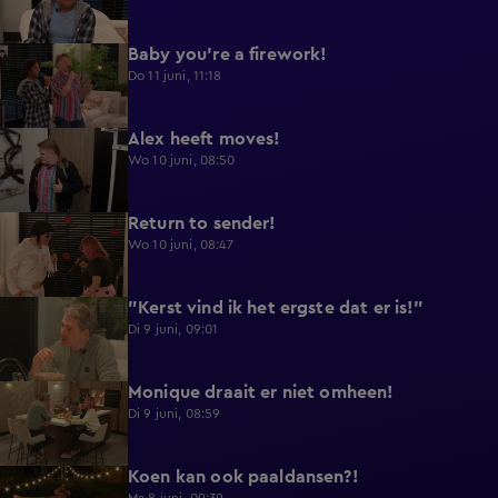
Baby you're a firework!
0:39
Do 11 juni, 11:18
Alex heeft moves!
0:43
Wo 10 juni, 08:50
Return to sender!
0:36
Wo 10 juni, 08:47
"Kerst vind ik het ergste dat er is!"
0:33
Di 9 juni, 09:01
Monique draait er niet omheen!
0:29
Di 9 juni, 08:59
Koen kan ook paaldansen?!
0:38