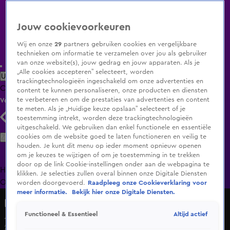
Jouw cookievoorkeuren
Wij en onze
29
partners gebruiken cookies en vergelijkbare
technieken om informatie te verzamelen over jou als gebruiker
van onze website(s), jouw gedrag en jouw apparaten. Als je
„Alle cookies accepteren” selecteert, worden
Uitzending Gemist
Populaire programma's
Zenders
Genres
trackingtechnologieën ingeschakeld om onze advertenties en
Clips
Films
Radio
Smart TV inlog
Shop
content te kunnen personaliseren, onze producten en diensten
te verbeteren en om de prestaties van advertenties en content
Volg KIJK
te meten. Als je „Huidige keuze opslaan” selecteert of je
toestemming intrekt, worden deze trackingtechnologieën
uitgeschakeld. We gebruiken dan enkel functionele en essentiële
Zoeken
cookies om de website goed te laten functioneren en veilig te
houden. Je kunt dit menu op ieder moment opnieuw openen
om je keuzes te wijzigen of om je toestemming in te trekken
door op de link Cookie-instellingen onder aan de webpagina te
Home
Uitzending Gemist
Programma's
De Bondgenoten
De
klikken. Je selecties zullen overal binnen onze Digitale Diensten
Oranjezomer
Livestreams
Shop
worden doorgevoerd.
Raadpleeg onze Cookieverklaring voor
meer informatie.
Bekijk hier onze Digitale Diensten.
Lang Leve de Liefde
Altijd actief
Functioneel & Essentieel
Johan moet sorry zeggen!
29 okt 2024, 18:55