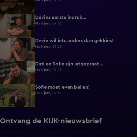
Ma 8 juni, 09:39
Devins eerste indruk...
0:30
Ma 8 juni, 09:36
Devin wil iets anders dan gekkies!
0:25
Ma 8 juni, 09:25
Dirk en Sofie zijn uitgepraat...
0:26
Ma 8 juni, 09:22
Sofie moet even bellen!
1:13
Do 4 juni, 09:36
Ontvang de KIJK-nieuwsbrief
Meld je aan voor de nieuwsbrief en blijf op de hoogte van
het laatste nieuws over de programma’s en series op KIJK.