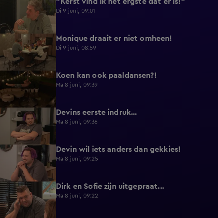
"Kerst vind ik het ergste dat er is!"
0:33
Di 9 juni, 09:01
Monique draait er niet omheen!
0:29
Di 9 juni, 08:59
Koen kan ook paaldansen?!
0:38
Ma 8 juni, 09:39
Devins eerste indruk...
0:30
Ma 8 juni, 09:36
Devin wil iets anders dan gekkies!
0:25
Ma 8 juni, 09:25
Dirk en Sofie zijn uitgepraat...
0:26
Ma 8 juni, 09:22