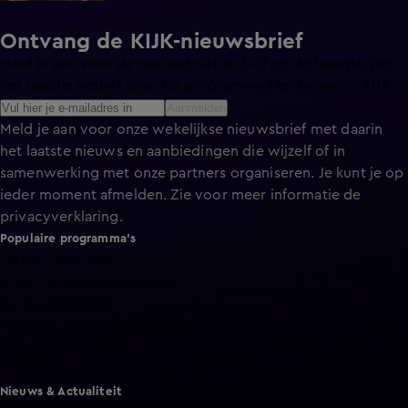
Ontvang de KIJK-nieuwsbrief
Meld je aan voor de nieuwsbrief en blijf op de hoogte van
het laatste nieuws over de programma’s en series op KIJK.
Aanmelden
Meld je aan voor onze wekelijkse nieuwsbrief met daarin
het laatste nieuws en aanbiedingen die wijzelf of in
samenwerking met onze partners organiseren. Je kunt je op
ieder moment afmelden. Zie voor meer informatie de
privacyverklaring
.
Populaire programma's
De Bondgenoten
A.S.S. - Anti Survival Show
De Oranjezomer
Mi Dushi: wat is dan liefde?
Lang Leve de Liefde
Het Blok
Nieuws & Actualiteit