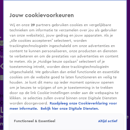
Jouw cookievoorkeuren
Wij en onze
29
partners gebruiken cookies en vergelijkbare
technieken om informatie te verzamelen over jou als gebruiker
van onze website(s), jouw gedrag en jouw apparaten. Als je
„Alle cookies accepteren” selecteert, worden
Uitzending Gemist
Populaire programma's
Zenders
Genres
trackingtechnologieën ingeschakeld om onze advertenties en
Clips
Films
Radio
Smart TV inlog
Shop
content te kunnen personaliseren, onze producten en diensten
te verbeteren en om de prestaties van advertenties en content
Volg KIJK
te meten. Als je „Huidige keuze opslaan” selecteert of je
toestemming intrekt, worden deze trackingtechnologieën
uitgeschakeld. We gebruiken dan enkel functionele en essentiële
Zoeken
cookies om de website goed te laten functioneren en veilig te
houden. Je kunt dit menu op ieder moment opnieuw openen
om je keuzes te wijzigen of om je toestemming in te trekken
door op de link Cookie-instellingen onder aan de webpagina te
Home
Uitzending Gemist
Programma's
De Bondgenoten
De
klikken. Je selecties zullen overal binnen onze Digitale Diensten
Oranjezomer
Livestreams
Shop
worden doorgevoerd.
Raadpleeg onze Cookieverklaring voor
Lang Leve de Liefde
meer informatie.
Bekijk hier onze Digitale Diensten.
Mo haalt alles uit de kast om een goede indruk te
Altijd actief
Functioneel & Essentieel
maken