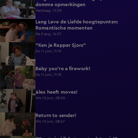
domme opmerkingen
Vandaag, 15:20
Lang Leve de Liefde hoogtepunten:
6:32
Romantische momenten
Ma 3 aug, 14:57
"Ken je Rapper Sjors"
0:49
Do 11 juni, 11:19
Baby you're a firework!
0:39
Do 11 juni, 11:18
Alex heeft moves!
0:43
Wo 10 juni, 08:50
Return to sender!
0:36
Wo 10 juni, 08:47