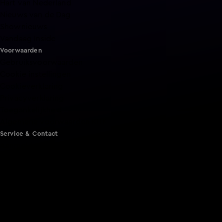
Hart van Nederland
Nieuws van de Dag
Shownieuws
Vandaag Inside
Voorwaarden
Gebruiksvoorwaarden
Cookie instellingen
Cookieverklaring
Privacyverklaring
Toegankelijkheid
Algemene voorwaarden KIJK
Service & Contact
Aanmelden voor een programma
Acties
Adverteren
Smart TV inlog
Over KIJK
Vacatures
Klantenservice